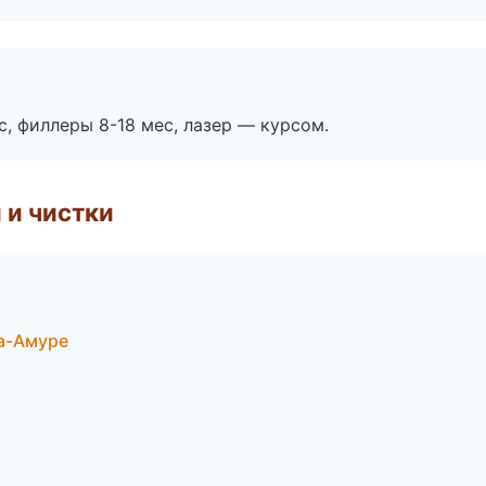
с, филлеры 8-18 мес, лазер — курсом.
 и чистки
а-Амуре