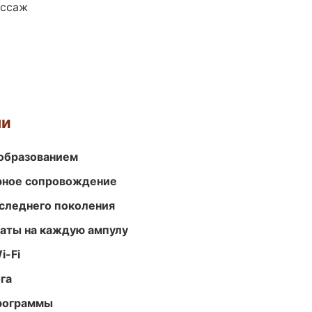
ассаж
ми
образованием
урное сопровождение
следнего поколения
аты на каждую ампулу
i-Fi
га
программы