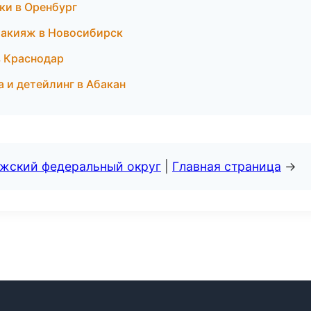
ки в Оренбург
 макияж в Новосибирск
в Краснодар
а и детейлинг в Абакан
лжский федеральный округ
|
Главная страница
→