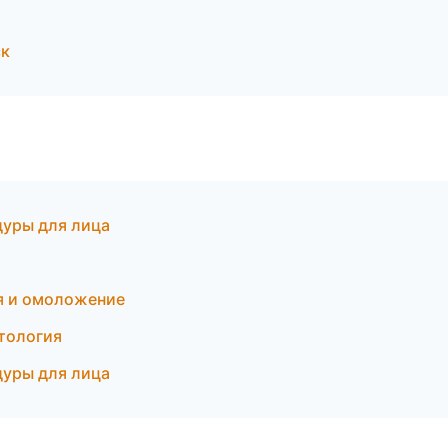
ск
дуры для лица
ия и омоложение
етология
дуры для лица