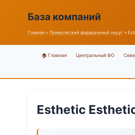
База компаний
Главная
»
Приволжский федеральный округ
» Est
🏠 Главная
Центральный ФО
Севе
Esthetic Estheti