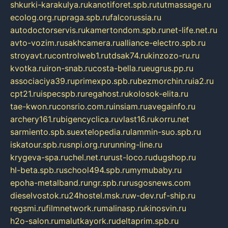
shkurki-karakulya.ru
kanotiforet.spb.ru
tutmassage.ru
ecolog.org.ru
praga.spb.ru
falcorussia.ru
autodoctorservis.ru
kamertondom.spb.ru
net-life.net.ru
avto-vozim.ru
sakhcamera.ru
alliance-electro.spb.ru
stroyavt.ru
controlweb1.ru
tdsak74.ru
kinzozo-ru.ru
kvotka.ru
iron-snab.ru
costa-bella.ru
eugrus.pp.ru
associaciya39.ru
primexpo.spb.ru
bezmorchin.ru
ia2.ru
cpt21.ru
ispecspb.ru
regahost.ru
kolosok-elita.ru
tae-kwon.ru
consrio.com.ru
insiam.ru
avegainfo.ru
archery161.ru
bigencyclica.ru
vlast16.ru
korru.net
sarmiento.spb.su
extelopedia.ru
lammin-suo.spb.ru
iskatour.spb.ru
snpi.org.ru
running-line.ru
krygeva-spa.ru
chel.net.ru
rust-loco.ru
dugshop.ru
hl-beta.spb.ru
school494.spb.ru
mymubaby.ru
epoha-metalband.ru
ngr.spb.ru
rusgosnews.com
dieselvostok.ru
24hostel.msk.ru
w-dev.ru
f-ship.ru
regsmi.ru
filmnetwork.ru
malinasp.ru
kinosvin.ru
h2o-salon.ru
malutkayork.ru
deltaprim.spb.ru