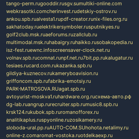
tango-perm.ru
gooddir.ru
sgv.su
multiki-online.com
webkrasotki.com
cherinvest.ru
detskiy-ostrov.ru
ankou.spb.ru
alvesta1.ru
pdf-creator.ru
nix-files.org.ru
sakhatoday.ru
elektrikersymboler.ru
sputnikyes.ru
golf2club.msk.ru
aeforums.ru
zallclub.ru
multimodal.msk.ru
habaigry.ru
haikko.ru
sobakopedia.ru
isz-fest.ru
ewnc.info
screensaver-clock.net.ru
volnav.spb.ru
comnat.ru
npf.net.ru
7bit.pp.ru
kalugatur.ru
tesiaes.ru
card.com.ru
kazanka.spb.ru
gildiya-kuznecov.ru
kameryboavision.ru
griffoncom.spb.ru
fabrika-emotsiy.ru
PARK-MATROSOVA.RU
agat.spb.ru
avtoyurist-moskva1.ru
hardware.org.ru
схема-авто.рф
dg-lab.ru
angrup.ru
recruiter.spb.ru
music8.spb.ru
krsk124.ru
kubok.spb.ru
romanofforex.ru
analitikaplus.ru
spyonline.ru
zosikamery.ru
sloboda-ural.pp.ru
AUTO-COM.SU
hohota.net
alimy.ru
online-z.com
aromat-vostoka.ru
otdelkaexp.ru