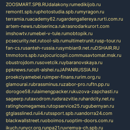
ZOOSMART.SPB.RU
dalakony.ru
medikijob.ru
remontt.spb.ru
photostudia.spb.ru
myragon.ru
terramia.ru
academy62.ru
gardengallereya.ru
rti.com.ru
artem-news.ru
biserinca.ru
krasnodarkurort.com
imshowtv.ru
mebel-v-tule.ru
mobtopik.ru
pcsecurity.net.ru
tool-sib.ru
multimetrunit.ru
sp-tour.ru
fan-cs.ru
santeh-russia.ru
symbian9.net.ru
DSHAIR.RU
tmmotors.spb.ru
xjocuricopii.com
musavtomat.msk.ru
obustrojdom.ru
sovetcik.ru
ybaranovskaya.ru
ppknews.ru
cult-alshei.ru
JAPANRUSSIA.RU
proekciyamebel.ru
imper-finans.ru
rim.org.ru
glamourai.ru
brassminus.ru
zabor-pro.ru
ftn.pp.ru
dorogoe58.ru
laimengpacker.ru
kuzova-zapchasti.ru
sageerp.ru
taxodrom.ru
dsrazvitie.ru
hardcity.net.ru
ratinghomegames.ru
topservice25.ru
gubernyan.ru
gtglasslined.ru
ii4.ru
tssport.spb.ru
andorra24.com
blackwallstreet.ru
oboimos.ru
optim-doors.com.ru
ikuch.ru
nycr.org.ru
npa21.ru
vremya-ch.spb.ru