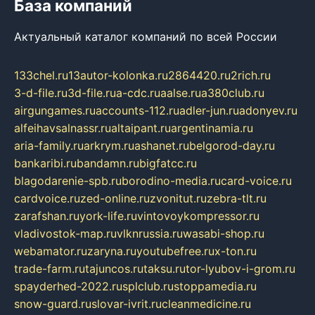
База компаний
Актуальный каталог компаний по всей России
133chel.ru
13autor-kolonka.ru
2864420.ru
2rich.ru
3-d-file.ru
3d-file.ru
a-cdc.ru
aalse.ru
a380club.ru
airgungames.ru
accounts-112.ru
adler-jun.ru
adonyev.ru
alfeihavsalnassr.ru
altaipant.ru
argentinamia.ru
aria-family.ru
arkrym.ru
ashanet.ru
belgorod-day.ru
bankaribi.ru
bandamn.ru
bigfatcc.ru
blagodarenie-spb.ru
borodino-media.ru
card-voice.ru
cardvoice.ru
zed-online.ru
zvonitut.ru
zebra-tlt.ru
zarafshan.ru
york-life.ru
vintovoykompressor.ru
vladivostok-map.ru
vlknrussia.ru
wasabi-shop.ru
webamator.ru
zaryna.ru
youtubefree.ru
x-ton.ru
trade-farm.ru
tajuncos.ru
taksu.ru
tor-lyubov-i-grom.ru
spayderhed-2022.ru
splclub.ru
stoppamedia.ru
snow-guard.ru
slovar-ivrit.ru
cleanmedicine.ru