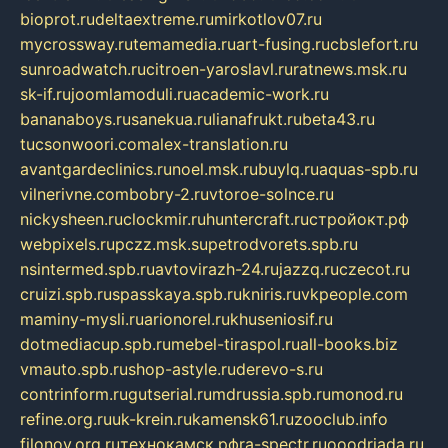
bioprot.ru
deltaextreme.ru
mirkotlov07.ru
mycrossway.ru
temamedia.ru
art-fusing.ru
cbslefort.ru
sunroadwatch.ru
citroen-yaroslavl.ru
ratnews.msk.ru
sk-if.ru
joomlamoduli.ru
academic-work.ru
bananaboys.ru
sanekua.ru
lianafrukt.ru
beta43.ru
tucsonwoori.com
alex-translation.ru
avantgardeclinics.ru
noel.msk.ru
buylq.ru
aquas-spb.ru
vilnerivne.com
bobry-2.ru
vtoroe-solnce.ru
nickysheen.ru
clockmir.ru
huntercraft.ru
стройокт.рф
webpixels.ru
pczz.msk.su
petrodvorets.spb.ru
nsintermed.spb.ru
avtovirazh-24.ru
jazzq.ru
czecot.ru
cruizi.spb.ru
spasskaya.spb.ru
kniris.ru
vkpeople.com
maminy-mysli.ru
arionorel.ru
khuseniosif.ru
dotmediacup.spb.ru
mebel-tiraspol.ru
all-books.biz
vmauto.spb.ru
shop-astyle.ru
derevo-s.ru
contrinform.ru
gutserial.ru
mdrussia.spb.ru
monod.ru
refine.org.ru
uk-krein.ru
kamensk61.ru
zooclub.info
filonov.org.ru
технокамск.рф
ra-spectr.ru
ooodriada.ru