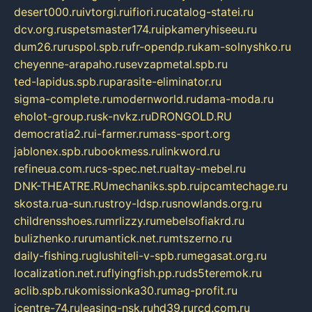
desert000.ru
ivtorgi.ru
ifiori.ru
catalog-statei.ru
dcv.org.ru
spetsmaster174.ru
ipkameryhiseeu.ru
dum26.ru
ruspol.spb.ru
fr-opendp.ru
kam-solnyshko.ru
cheyenne-arapaho.ru
sevzapmetal.spb.ru
ted-lapidus.spb.ru
parasite-eliminator.ru
sigma-complete.ru
modernworld.ru
dama-moda.ru
eholot-group.ru
sk-nvkz.ru
DRONGOLD.RU
democratia2.ru
i-farmer.ru
mass-sport.org
jablonex.spb.ru
bookmess.ru
linkword.ru
refineua.com.ru
cs-spec.net.ru
altay-mebel.ru
DNK-THEATRE.RU
mechaniks.spb.ru
ipcamtechage.ru
skosta.ru
a-sun.ru
stroy-ldsp.ru
snowlands.org.ru
childrensshoes.ru
mrlizzy.ru
mebelsofiakrd.ru
bulizhenko.ru
rumantick.net.ru
mtszerno.ru
daily-fishing.ru
glushiteli-v-spb.ru
megasat.org.ru
localization.net.ru
flyingfish.pp.ru
ds5teremok.ru
aclib.spb.ru
komissionka30.ru
mag-profit.ru
icentre-74.ru
leasing-nsk.ru
hd39.ru
rcd.com.ru