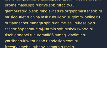
promelmash.spb.ru
ixtys.spb.ru
fccity.ru
glamourstudio.spb.ru
kola-nature.org
spbmaster.spb.ru
musicoutlet.ru
china.msk.ru
bulldog.su
grimm-online.ru
outlander.net.ru
maga.spb.ru
anime-sell.ru
keseloy.ru
газприборсервис.рф
karmin.spb.ru
shekswood.ru
tischlermebel.ru
automall66.ru
mag-vladimir.ru
yardbar.ru
kiwitour.spb.ru
indesign.com.ru
freestylemebel.ru
bany-samara.ru
rsei.ru
naidisvoyput.ru
mgsn-invest.ru
ipkamerasannce.ru
alicante-house.ru
ibelka74.ru
cozyhouse.info
vlkargalev-studio.ru
700mb.ru
figura-ufa.ru
alina-live.ru
belarusiannews.ru
womenknow.ru
dos-vniimk.ru
sega.net.ru
dv.net.ru
phenomenonsofhistory.com
telesputnik.net.ru
wall.pp.ru
pylesosroidmi.ru
gtc-clan.ru
cligs.ru
bibikazap.ru
popova.org.ru
netwhistler.spb.ru
bellvil.ru
bonzon.ru
iss-vladik.ru
defiparis.net.ru
las-gryzas.ru
amku.ru
electednews.spb.ru
feather.org.ru
spar72.ru
tankiigri.ru