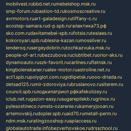
mobilvest.ru
bbd.net.ru
mebelshop.msk.ru
smp-forum.ru
bastion-td.ru
kosmoscreative.ru
avrmotors.ru
art-galadesign.ru
tiffany-c.ru
ecostep-samara.ru
d-p.spb.ru
галактика73.рф
sko.com.ru
davitamebel-spb.ru
fotsis.ru
tesiaes.ru
kokoroyari.spb.ru
blesna-kazan.ru
mossilver.ru
lenderoq.ru
sergeydobrin.ru
tochkazvuka.msk.ru
people-of-art.ru
bezzubova.ru
clubtibet.ru
orior-aks.ru
dynamoauto.ru
szk-favorit.ru
carlines.ru
flatnsk.ru
kingbolenskaner.ru
alex-motor.ru
astroline.net.ru
act1.spb.ru
polyglot.com.ru
gidlipetsk.ru
ooo-driada.ru
detsad125.ru
mir-zdoroviya.ru
bruslanovo.ru
siterem.ru
council.spb.ru
лодкипатриот.рф
kafekolizey.ru
iclub.net.ru
gazon-easy.ru
sugarepilekb.ru
grinox.ru
pylesostineco.ru
msts-ozarenie.ru
kameryjooan.ru
artemovskij.ru
dopler.spb.ru
aid70.ru
metall-perm.ru
ndm.msk.ru
ratingzooshop.ru
apiaccess.ru
globalautotrade.info
bezverhovskoe.ru
drsschool.ru