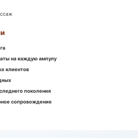
ассаж
ми
га
аты на каждую ампулу
ых клиентов
одных
следнего поколения
урное сопровождение