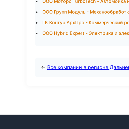
ООО Моторс TurboTech - Автомойка и
ООО Групп Модуль - Механообработк
ГК Контур АрхПро - Коммерческий р
ООО Hybrid Expert - Электрика и эле
←
Все компании в регионе Дальн