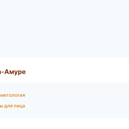
а-Амуре
сметология
ы для лица