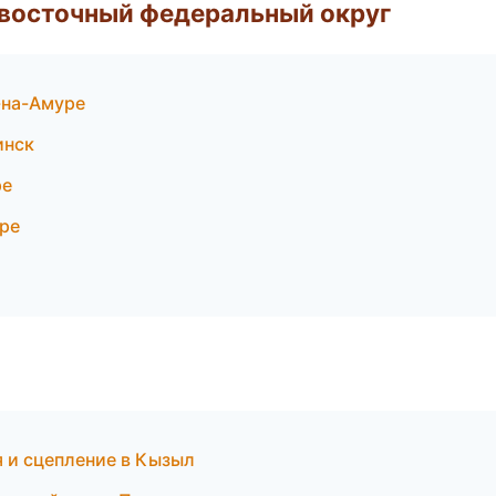
евосточный федеральный округ
-на-Амуре
инск
ре
ре
я и сцепление в Кызыл