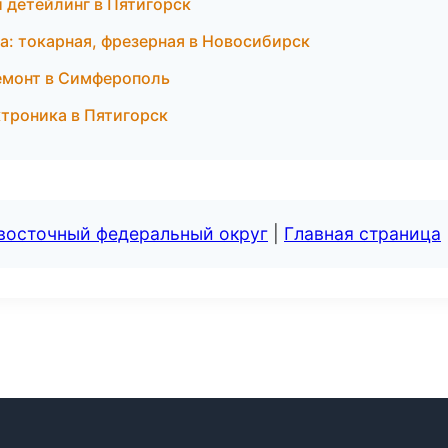
 детейлинг в Пятигорск
а: токарная, фрезерная в Новосибирск
емонт в Симферополь
ктроника в Пятигорск
евосточный федеральный округ
|
Главная страница