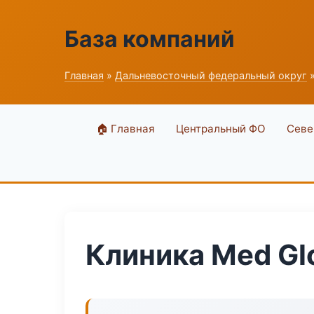
База компаний
Главная
»
Дальневосточный федеральный округ
»
🏠 Главная
Центральный ФО
Севе
Клиника Med G