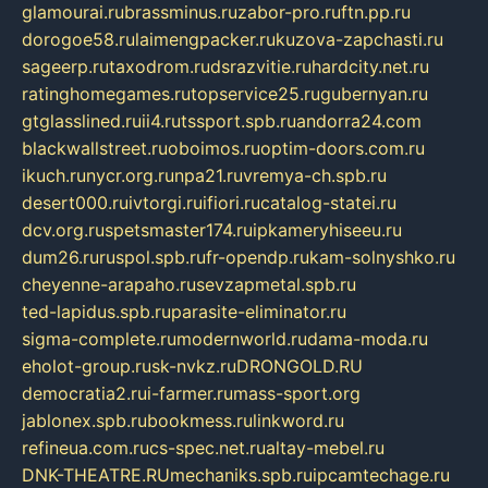
glamourai.ru
brassminus.ru
zabor-pro.ru
ftn.pp.ru
dorogoe58.ru
laimengpacker.ru
kuzova-zapchasti.ru
sageerp.ru
taxodrom.ru
dsrazvitie.ru
hardcity.net.ru
ratinghomegames.ru
topservice25.ru
gubernyan.ru
gtglasslined.ru
ii4.ru
tssport.spb.ru
andorra24.com
blackwallstreet.ru
oboimos.ru
optim-doors.com.ru
ikuch.ru
nycr.org.ru
npa21.ru
vremya-ch.spb.ru
desert000.ru
ivtorgi.ru
ifiori.ru
catalog-statei.ru
dcv.org.ru
spetsmaster174.ru
ipkameryhiseeu.ru
dum26.ru
ruspol.spb.ru
fr-opendp.ru
kam-solnyshko.ru
cheyenne-arapaho.ru
sevzapmetal.spb.ru
ted-lapidus.spb.ru
parasite-eliminator.ru
sigma-complete.ru
modernworld.ru
dama-moda.ru
eholot-group.ru
sk-nvkz.ru
DRONGOLD.RU
democratia2.ru
i-farmer.ru
mass-sport.org
jablonex.spb.ru
bookmess.ru
linkword.ru
refineua.com.ru
cs-spec.net.ru
altay-mebel.ru
DNK-THEATRE.RU
mechaniks.spb.ru
ipcamtechage.ru