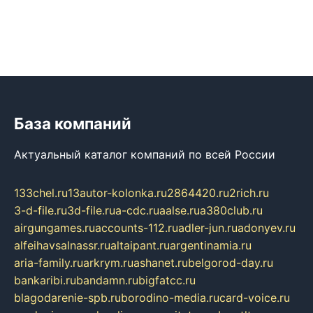
База компаний
Актуальный каталог компаний по всей России
133chel.ru
13autor-kolonka.ru
2864420.ru
2rich.ru
3-d-file.ru
3d-file.ru
a-cdc.ru
aalse.ru
a380club.ru
airgungames.ru
accounts-112.ru
adler-jun.ru
adonyev.ru
alfeihavsalnassr.ru
altaipant.ru
argentinamia.ru
aria-family.ru
arkrym.ru
ashanet.ru
belgorod-day.ru
bankaribi.ru
bandamn.ru
bigfatcc.ru
blagodarenie-spb.ru
borodino-media.ru
card-voice.ru