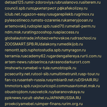
detsad125.ru
mir-zdoroviya.ru
bruslanovo.ru
siterem.ru
council.spb.ru
лодкипатриот.рф
kafekolizey.ru
iclub.net.ru
gazon-easy.ru
sugarepilekb.ru
grinox.ru
pylesostineco.ru
msts-ozarenie.ru
kameryjooan.ru
artemovskij.ru
dopler.spb.ru
aid70.ru
metall-perm.ru
ndm.msk.ru
ratingzooshop.ru
apiaccess.ru
globalautotrade.info
bezverhovskoe.ru
drsschool.ru
ZOOSMART.SPB.RU
dalakony.ru
medikijob.ru
remontt.spb.ru
photostudia.spb.ru
myragon.ru
terramia.ru
academy62.ru
gardengallereya.ru
rti.com.ru
artem-news.ru
biserinca.ru
krasnodarkurort.com
imshowtv.ru
mebel-v-tule.ru
mobtopik.ru
pcsecurity.net.ru
tool-sib.ru
multimetrunit.ru
sp-tour.ru
fan-cs.ru
santeh-russia.ru
symbian9.net.ru
DSHAIR.RU
tmmotors.spb.ru
xjocuricopii.com
musavtomat.msk.ru
obustrojdom.ru
sovetcik.ru
ybaranovskaya.ru
ppknews.ru
cult-alshei.ru
JAPANRUSSIA.RU
proekciyamebel.ru
imper-finans.ru
rim.org.ru