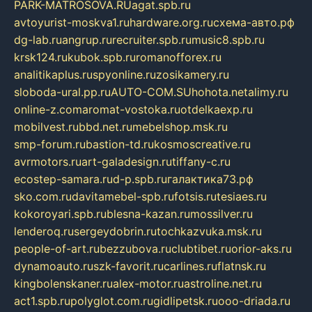
PARK-MATROSOVA.RU
agat.spb.ru
avtoyurist-moskva1.ru
hardware.org.ru
схема-авто.рф
dg-lab.ru
angrup.ru
recruiter.spb.ru
music8.spb.ru
krsk124.ru
kubok.spb.ru
romanofforex.ru
analitikaplus.ru
spyonline.ru
zosikamery.ru
sloboda-ural.pp.ru
AUTO-COM.SU
hohota.net
alimy.ru
online-z.com
aromat-vostoka.ru
otdelkaexp.ru
mobilvest.ru
bbd.net.ru
mebelshop.msk.ru
smp-forum.ru
bastion-td.ru
kosmoscreative.ru
avrmotors.ru
art-galadesign.ru
tiffany-c.ru
ecostep-samara.ru
d-p.spb.ru
галактика73.рф
sko.com.ru
davitamebel-spb.ru
fotsis.ru
tesiaes.ru
kokoroyari.spb.ru
blesna-kazan.ru
mossilver.ru
lenderoq.ru
sergeydobrin.ru
tochkazvuka.msk.ru
people-of-art.ru
bezzubova.ru
clubtibet.ru
orior-aks.ru
dynamoauto.ru
szk-favorit.ru
carlines.ru
flatnsk.ru
kingbolenskaner.ru
alex-motor.ru
astroline.net.ru
act1.spb.ru
polyglot.com.ru
gidlipetsk.ru
ooo-driada.ru