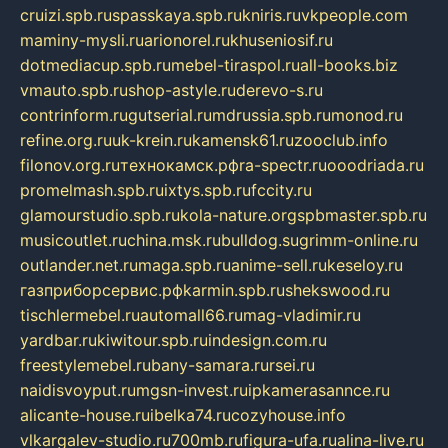
cruizi.spb.ru
spasskaya.spb.ru
kniris.ru
vkpeople.com
maminy-mysli.ru
arionorel.ru
khuseniosif.ru
dotmediacup.spb.ru
mebel-tiraspol.ru
all-books.biz
vmauto.spb.ru
shop-astyle.ru
derevo-s.ru
contrinform.ru
gutserial.ru
mdrussia.spb.ru
monod.ru
refine.org.ru
uk-krein.ru
kamensk61.ru
zooclub.info
filonov.org.ru
технокамск.рф
ra-spectr.ru
ooodriada.ru
promelmash.spb.ru
ixtys.spb.ru
fccity.ru
glamourstudio.spb.ru
kola-nature.org
spbmaster.spb.ru
musicoutlet.ru
china.msk.ru
bulldog.su
grimm-online.ru
outlander.net.ru
maga.spb.ru
anime-sell.ru
keseloy.ru
газприборсервис.рф
karmin.spb.ru
shekswood.ru
tischlermebel.ru
automall66.ru
mag-vladimir.ru
yardbar.ru
kiwitour.spb.ru
indesign.com.ru
freestylemebel.ru
bany-samara.ru
rsei.ru
naidisvoyput.ru
mgsn-invest.ru
ipkamerasannce.ru
alicante-house.ru
ibelka74.ru
cozyhouse.info
vlkargalev-studio.ru
700mb.ru
figura-ufa.ru
alina-live.ru