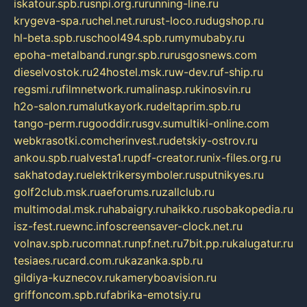
iskatour.spb.ru
snpi.org.ru
running-line.ru
krygeva-spa.ru
chel.net.ru
rust-loco.ru
dugshop.ru
hl-beta.spb.ru
school494.spb.ru
mymubaby.ru
epoha-metalband.ru
ngr.spb.ru
rusgosnews.com
dieselvostok.ru
24hostel.msk.ru
w-dev.ru
f-ship.ru
regsmi.ru
filmnetwork.ru
malinasp.ru
kinosvin.ru
h2o-salon.ru
malutkayork.ru
deltaprim.spb.ru
tango-perm.ru
gooddir.ru
sgv.su
multiki-online.com
webkrasotki.com
cherinvest.ru
detskiy-ostrov.ru
ankou.spb.ru
alvesta1.ru
pdf-creator.ru
nix-files.org.ru
sakhatoday.ru
elektrikersymboler.ru
sputnikyes.ru
golf2club.msk.ru
aeforums.ru
zallclub.ru
multimodal.msk.ru
habaigry.ru
haikko.ru
sobakopedia.ru
isz-fest.ru
ewnc.info
screensaver-clock.net.ru
volnav.spb.ru
comnat.ru
npf.net.ru
7bit.pp.ru
kalugatur.ru
tesiaes.ru
card.com.ru
kazanka.spb.ru
gildiya-kuznecov.ru
kameryboavision.ru
griffoncom.spb.ru
fabrika-emotsiy.ru