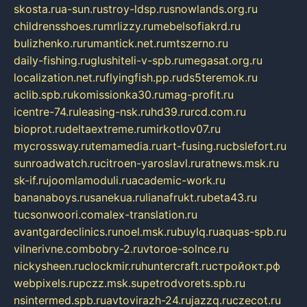
skosta.ru
a-sun.ru
stroy-ldsp.ru
snowlands.org.ru
childrensshoes.ru
mrlizzy.ru
mebelsofiakrd.ru
bulizhenko.ru
rumantick.net.ru
mtszerno.ru
daily-fishing.ru
glushiteli-v-spb.ru
megasat.org.ru
localization.net.ru
flyingfish.pp.ru
ds5teremok.ru
aclib.spb.ru
komissionka30.ru
mag-profit.ru
icentre-74.ru
leasing-nsk.ru
hd39.ru
rcd.com.ru
bioprot.ru
deltaextreme.ru
mirkotlov07.ru
mycrossway.ru
temamedia.ru
art-fusing.ru
cbslefort.ru
sunroadwatch.ru
citroen-yaroslavl.ru
ratnews.msk.ru
sk-if.ru
joomlamoduli.ru
academic-work.ru
bananaboys.ru
sanekua.ru
lianafrukt.ru
beta43.ru
tucsonwoori.com
alex-translation.ru
avantgardeclinics.ru
noel.msk.ru
buylq.ru
aquas-spb.ru
vilnerivne.com
bobry-2.ru
vtoroe-solnce.ru
nickysheen.ru
clockmir.ru
huntercraft.ru
стройокт.рф
webpixels.ru
pczz.msk.su
petrodvorets.spb.ru
nsintermed.spb.ru
avtovirazh-24.ru
jazzq.ru
czecot.ru