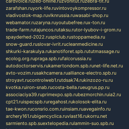
cardvoice.ru
zed-online.ru
zvonitut.ru
zebra-tlt.ru
zarafshan.ru
york-life.ru
vintovoykompressor.ru
vladivostok-map.ru
vlknrussia.ru
wasabi-shop.ru
webamator.ru
zaryna.ru
youtubefree.ru
x-ton.ru
trade-farm.ru
tajuncos.ru
taksu.ru
tor-lyubov-i-grom.ru
spayderhed-2022.ru
splclub.ru
stoppamedia.ru
snow-guard.ru
slovar-ivrit.ru
cleanmedicine.ru
shkurki-karakulya.ru
kanotiforet.spb.ru
tutmassage.ru
ecolog.org.ru
praga.spb.ru
falcorussia.ru
autodoctorservis.ru
kamertondom.spb.ru
net-life.net.ru
avto-vozim.ru
sakhcamera.ru
alliance-electro.spb.ru
stroyavt.ru
controlweb1.ru
tdsak74.ru
kinzozo-ru.ru
kvotka.ru
iron-snab.ru
costa-bella.ru
eugrus.pp.ru
associaciya39.ru
primexpo.spb.ru
bezmorchin.ru
ia2.ru
cpt21.ru
ispecspb.ru
regahost.ru
kolosok-elita.ru
tae-kwon.ru
consrio.com.ru
insiam.ru
avegainfo.ru
archery161.ru
bigencyclica.ru
vlast16.ru
korru.net
sarmiento.spb.su
extelopedia.ru
lammin-suo.spb.ru