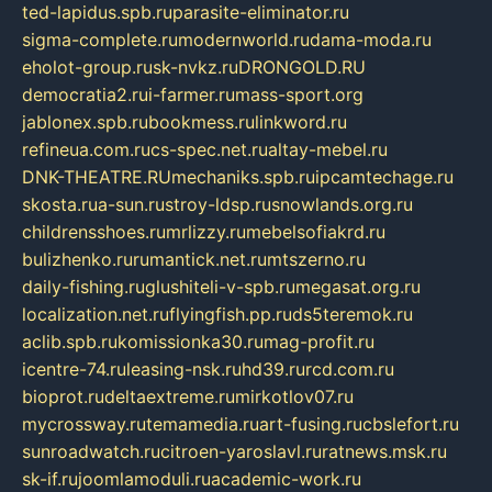
ted-lapidus.spb.ru
parasite-eliminator.ru
sigma-complete.ru
modernworld.ru
dama-moda.ru
eholot-group.ru
sk-nvkz.ru
DRONGOLD.RU
democratia2.ru
i-farmer.ru
mass-sport.org
jablonex.spb.ru
bookmess.ru
linkword.ru
refineua.com.ru
cs-spec.net.ru
altay-mebel.ru
DNK-THEATRE.RU
mechaniks.spb.ru
ipcamtechage.ru
skosta.ru
a-sun.ru
stroy-ldsp.ru
snowlands.org.ru
childrensshoes.ru
mrlizzy.ru
mebelsofiakrd.ru
bulizhenko.ru
rumantick.net.ru
mtszerno.ru
daily-fishing.ru
glushiteli-v-spb.ru
megasat.org.ru
localization.net.ru
flyingfish.pp.ru
ds5teremok.ru
aclib.spb.ru
komissionka30.ru
mag-profit.ru
icentre-74.ru
leasing-nsk.ru
hd39.ru
rcd.com.ru
bioprot.ru
deltaextreme.ru
mirkotlov07.ru
mycrossway.ru
temamedia.ru
art-fusing.ru
cbslefort.ru
sunroadwatch.ru
citroen-yaroslavl.ru
ratnews.msk.ru
sk-if.ru
joomlamoduli.ru
academic-work.ru