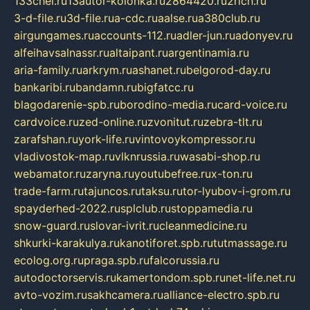
133chel.ru
13autor-kolonka.ru
2864420.ru
2rich.ru
3-d-file.ru
3d-file.ru
a-cdc.ru
aalse.ru
a380club.ru
airgungames.ru
accounts-112.ru
adler-jun.ru
adonyev.ru
alfeihavsalnassr.ru
altaipant.ru
argentinamia.ru
aria-family.ru
arkrym.ru
ashanet.ru
belgorod-day.ru
bankaribi.ru
bandamn.ru
bigfatcc.ru
blagodarenie-spb.ru
borodino-media.ru
card-voice.ru
cardvoice.ru
zed-online.ru
zvonitut.ru
zebra-tlt.ru
zarafshan.ru
york-life.ru
vintovoykompressor.ru
vladivostok-map.ru
vlknrussia.ru
wasabi-shop.ru
webamator.ru
zaryna.ru
youtubefree.ru
x-ton.ru
trade-farm.ru
tajuncos.ru
taksu.ru
tor-lyubov-i-grom.ru
spayderhed-2022.ru
splclub.ru
stoppamedia.ru
snow-guard.ru
slovar-ivrit.ru
cleanmedicine.ru
shkurki-karakulya.ru
kanotiforet.spb.ru
tutmassage.ru
ecolog.org.ru
praga.spb.ru
falcorussia.ru
autodoctorservis.ru
kamertondom.spb.ru
net-life.net.ru
avto-vozim.ru
sakhcamera.ru
alliance-electro.spb.ru