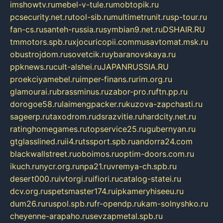
imshowtv.ru
mebel-v-tule.ru
mobtopik.ru
pcsecurity.net.ru
tool-sib.ru
multimetrunit.ru
sp-tour.ru
fan-cs.ru
santeh-russia.ru
symbian9.net.ru
DSHAIR.RU
tmmotors.spb.ru
xjocuricopii.com
musavtomat.msk.ru
obustrojdom.ru
sovetcik.ru
ybaranovskaya.ru
ppknews.ru
cult-alshei.ru
JAPANRUSSIA.RU
proekciyamebel.ru
imper-finans.ru
rim.org.ru
glamourai.ru
brassminus.ru
zabor-pro.ru
ftn.pp.ru
dorogoe58.ru
laimengpacker.ru
kuzova-zapchasti.ru
sageerp.ru
taxodrom.ru
dsrazvitie.ru
hardcity.net.ru
ratinghomegames.ru
topservice25.ru
gubernyan.ru
gtglasslined.ru
ii4.ru
tssport.spb.ru
andorra24.com
blackwallstreet.ru
oboimos.ru
optim-doors.com.ru
ikuch.ru
nycr.org.ru
npa21.ru
vremya-ch.spb.ru
desert000.ru
ivtorgi.ru
ifiori.ru
catalog-statei.ru
dcv.org.ru
spetsmaster174.ru
ipkameryhiseeu.ru
dum26.ru
ruspol.spb.ru
fr-opendp.ru
kam-solnyshko.ru
cheyenne-arapaho.ru
sevzapmetal.spb.ru