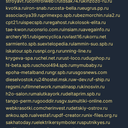
stroyavt.ru
controlweb1.ru
tdsak74.ru
kinzozo-ru.ru
kvotka.ru
iron-snab.ru
costa-bella.ru
eugrus.pp.ru
associaciya39.ru
primexpo.spb.ru
bezmorchin.ru
ia2.ru
cpt21.ru
ispecspb.ru
regahost.ru
kolosok-elita.ru
tae-kwon.ru
consrio.com.ru
insiam.ru
avegainfo.ru
archery161.ru
bigencyclica.ru
vlast16.ru
korru.net
sarmiento.spb.su
extelopedia.ru
lammin-suo.spb.ru
iskatour.spb.ru
snpi.org.ru
running-line.ru
krygeva-spa.ru
chel.net.ru
rust-loco.ru
dugshop.ru
hl-beta.spb.ru
school494.spb.ru
mymubaby.ru
epoha-metalband.ru
ngr.spb.ru
rusgosnews.com
dieselvostok.ru
24hostel.msk.ru
w-dev.ru
f-ship.ru
regsmi.ru
filmnetwork.ru
malinasp.ru
kinosvin.ru
h2o-salon.ru
malutkayork.ru
deltaprim.spb.ru
tango-perm.ru
gooddir.ru
sgv.su
multiki-online.com
webkrasotki.com
cherinvest.ru
detskiy-ostrov.ru
ankou.spb.ru
alvesta1.ru
pdf-creator.ru
nix-files.org.ru
sakhatoday.ru
elektrikersymboler.ru
sputnikyes.ru