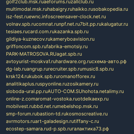
golf2club.msk.ru
aeforums.ru
zallclub.ru
multimodal.msk.ru
habaigry.ru
haikko.ru
sobakopedia.ru
isz-fest.ru
ewnc.info
screensaver-clock.net.ru
volnav.spb.ru
comnat.ru
npf.net.ru
7bit.pp.ru
kalugatur.ru
tesiaes.ru
card.com.ru
kazanka.spb.ru
gildiya-kuznecov.ru
kameryboavision.ru
griffoncom.spb.ru
fabrika-emotsiy.ru
PARK-MATROSOVA.RU
agat.spb.ru
avtoyurist-moskva1.ru
hardware.org.ru
схема-авто.рф
dg-lab.ru
angrup.ru
recruiter.spb.ru
music8.spb.ru
krsk124.ru
kubok.spb.ru
romanofforex.ru
analitikaplus.ru
spyonline.ru
zosikamery.ru
sloboda-ural.pp.ru
AUTO-COM.SU
hohota.net
alimy.ru
online-z.com
aromat-vostoka.ru
otdelkaexp.ru
mobilvest.ru
bbd.net.ru
mebelshop.msk.ru
smp-forum.ru
bastion-td.ru
kosmoscreative.ru
avrmotors.ru
art-galadesign.ru
tiffany-c.ru
ecostep-samara.ru
d-p.spb.ru
галактика73.рф