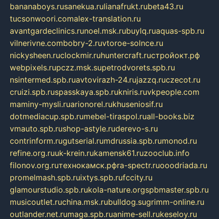
bananaboys.ru
sanekua.ru
lianafrukt.ru
beta43.ru
tucsonwoori.com
alex-translation.ru
avantgardeclinics.ru
noel.msk.ru
buylq.ru
aquas-spb.ru
vilnerivne.com
bobry-2.ru
vtoroe-solnce.ru
nickysheen.ru
clockmir.ru
huntercraft.ru
стройокт.рф
webpixels.ru
pczz.msk.su
petrodvorets.spb.ru
nsintermed.spb.ru
avtovirazh-24.ru
jazzq.ru
czecot.ru
cruizi.spb.ru
spasskaya.spb.ru
kniris.ru
vkpeople.com
maminy-mysli.ru
arionorel.ru
khuseniosif.ru
dotmediacup.spb.ru
mebel-tiraspol.ru
all-books.biz
vmauto.spb.ru
shop-astyle.ru
derevo-s.ru
contrinform.ru
gutserial.ru
mdrussia.spb.ru
monod.ru
refine.org.ru
uk-krein.ru
kamensk61.ru
zooclub.info
filonov.org.ru
технокамск.рф
ra-spectr.ru
ooodriada.ru
promelmash.spb.ru
ixtys.spb.ru
fccity.ru
glamourstudio.spb.ru
kola-nature.org
spbmaster.spb.ru
musicoutlet.ru
china.msk.ru
bulldog.su
grimm-online.ru
outlander.net.ru
maga.spb.ru
anime-sell.ru
keseloy.ru