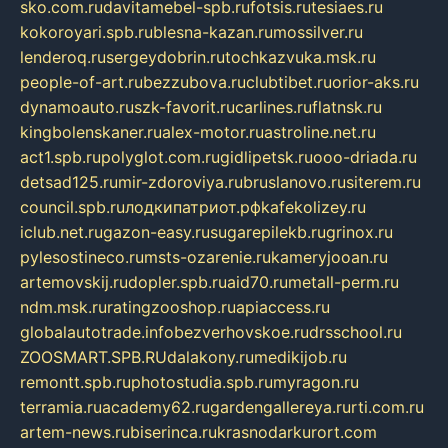
sko.com.ru
davitamebel-spb.ru
fotsis.ru
tesiaes.ru
kokoroyari.spb.ru
blesna-kazan.ru
mossilver.ru
lenderoq.ru
sergeydobrin.ru
tochkazvuka.msk.ru
people-of-art.ru
bezzubova.ru
clubtibet.ru
orior-aks.ru
dynamoauto.ru
szk-favorit.ru
carlines.ru
flatnsk.ru
kingbolenskaner.ru
alex-motor.ru
astroline.net.ru
act1.spb.ru
polyglot.com.ru
gidlipetsk.ru
ooo-driada.ru
detsad125.ru
mir-zdoroviya.ru
bruslanovo.ru
siterem.ru
council.spb.ru
лодкипатриот.рф
kafekolizey.ru
iclub.net.ru
gazon-easy.ru
sugarepilekb.ru
grinox.ru
pylesostineco.ru
msts-ozarenie.ru
kameryjooan.ru
artemovskij.ru
dopler.spb.ru
aid70.ru
metall-perm.ru
ndm.msk.ru
ratingzooshop.ru
apiaccess.ru
globalautotrade.info
bezverhovskoe.ru
drsschool.ru
ZOOSMART.SPB.RU
dalakony.ru
medikijob.ru
remontt.spb.ru
photostudia.spb.ru
myragon.ru
terramia.ru
academy62.ru
gardengallereya.ru
rti.com.ru
artem-news.ru
biserinca.ru
krasnodarkurort.com