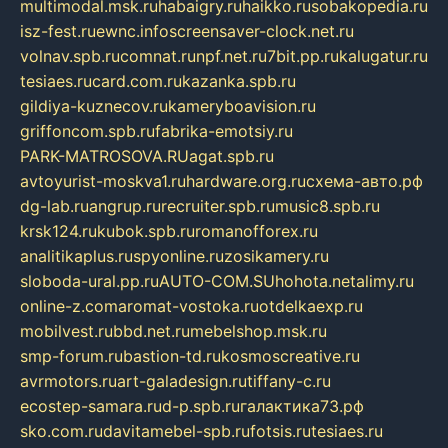
multimodal.msk.ru
habaigry.ru
haikko.ru
sobakopedia.ru
isz-fest.ru
ewnc.info
screensaver-clock.net.ru
volnav.spb.ru
comnat.ru
npf.net.ru
7bit.pp.ru
kalugatur.ru
tesiaes.ru
card.com.ru
kazanka.spb.ru
gildiya-kuznecov.ru
kameryboavision.ru
griffoncom.spb.ru
fabrika-emotsiy.ru
PARK-MATROSOVA.RU
agat.spb.ru
avtoyurist-moskva1.ru
hardware.org.ru
схема-авто.рф
dg-lab.ru
angrup.ru
recruiter.spb.ru
music8.spb.ru
krsk124.ru
kubok.spb.ru
romanofforex.ru
analitikaplus.ru
spyonline.ru
zosikamery.ru
sloboda-ural.pp.ru
AUTO-COM.SU
hohota.net
alimy.ru
online-z.com
aromat-vostoka.ru
otdelkaexp.ru
mobilvest.ru
bbd.net.ru
mebelshop.msk.ru
smp-forum.ru
bastion-td.ru
kosmoscreative.ru
avrmotors.ru
art-galadesign.ru
tiffany-c.ru
ecostep-samara.ru
d-p.spb.ru
галактика73.рф
sko.com.ru
davitamebel-spb.ru
fotsis.ru
tesiaes.ru