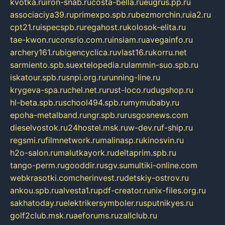
kvotka.ru
iron-snab.ru
costa-bella.ru
eugrus.pp.ru
associaciya39.ru
primexpo.spb.ru
bezmorchin.ru
ia2.ru
cpt21.ru
ispecspb.ru
regahost.ru
kolosok-elita.ru
tae-kwon.ru
consrio.com.ru
insiam.ru
avegainfo.ru
archery161.ru
bigencyclica.ru
vlast16.ru
korru.net
sarmiento.spb.su
extelopedia.ru
lammin-suo.spb.ru
iskatour.spb.ru
snpi.org.ru
running-line.ru
krygeva-spa.ru
chel.net.ru
rust-loco.ru
dugshop.ru
hl-beta.spb.ru
school494.spb.ru
mymubaby.ru
epoha-metalband.ru
ngr.spb.ru
rusgosnews.com
dieselvostok.ru
24hostel.msk.ru
w-dev.ru
f-ship.ru
regsmi.ru
filmnetwork.ru
malinasp.ru
kinosvin.ru
h2o-salon.ru
malutkayork.ru
deltaprim.spb.ru
tango-perm.ru
gooddir.ru
sgv.su
multiki-online.com
webkrasotki.com
cherinvest.ru
detskiy-ostrov.ru
ankou.spb.ru
alvesta1.ru
pdf-creator.ru
nix-files.org.ru
sakhatoday.ru
elektrikersymboler.ru
sputnikyes.ru
golf2club.msk.ru
aeforums.ru
zallclub.ru