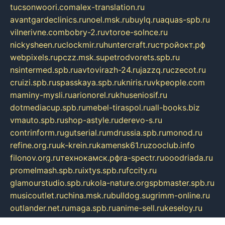
tucsonwoori.com
alex-translation.ru
avantgardeclinics.ru
noel.msk.ru
buylq.ru
aquas-spb.ru
vilnerivne.com
bobry-2.ru
vtoroe-solnce.ru
nickysheen.ru
clockmir.ru
huntercraft.ru
стройокт.рф
webpixels.ru
pczz.msk.su
petrodvorets.spb.ru
nsintermed.spb.ru
avtovirazh-24.ru
jazzq.ru
czecot.ru
cruizi.spb.ru
spasskaya.spb.ru
kniris.ru
vkpeople.com
maminy-mysli.ru
arionorel.ru
khuseniosif.ru
dotmediacup.spb.ru
mebel-tiraspol.ru
all-books.biz
vmauto.spb.ru
shop-astyle.ru
derevo-s.ru
contrinform.ru
gutserial.ru
mdrussia.spb.ru
monod.ru
refine.org.ru
uk-krein.ru
kamensk61.ru
zooclub.info
filonov.org.ru
технокамск.рф
ra-spectr.ru
ooodriada.ru
promelmash.spb.ru
ixtys.spb.ru
fccity.ru
glamourstudio.spb.ru
kola-nature.org
spbmaster.spb.ru
musicoutlet.ru
china.msk.ru
bulldog.su
grimm-online.ru
outlander.net.ru
maga.spb.ru
anime-sell.ru
keseloy.ru
газприборсервис.рф
karmin.spb.ru
shekswood.ru