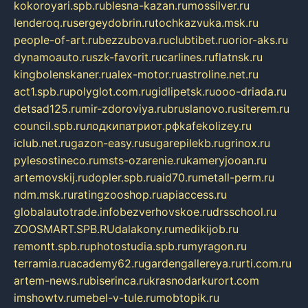
kokoroyari.spb.ru
blesna-kazan.ru
mossilver.ru
lenderoq.ru
sergeydobrin.ru
tochkazvuka.msk.ru
people-of-art.ru
bezzubova.ru
clubtibet.ru
orior-aks.ru
dynamoauto.ru
szk-favorit.ru
carlines.ru
flatnsk.ru
kingbolenskaner.ru
alex-motor.ru
astroline.net.ru
act1.spb.ru
polyglot.com.ru
gidlipetsk.ru
ooo-driada.ru
detsad125.ru
mir-zdoroviya.ru
bruslanovo.ru
siterem.ru
council.spb.ru
лодкипатриот.рф
kafekolizey.ru
iclub.net.ru
gazon-easy.ru
sugarepilekb.ru
grinox.ru
pylesostineco.ru
msts-ozarenie.ru
kameryjooan.ru
artemovskij.ru
dopler.spb.ru
aid70.ru
metall-perm.ru
ndm.msk.ru
ratingzooshop.ru
apiaccess.ru
globalautotrade.info
bezverhovskoe.ru
drsschool.ru
ZOOSMART.SPB.RU
dalakony.ru
medikijob.ru
remontt.spb.ru
photostudia.spb.ru
myragon.ru
terramia.ru
academy62.ru
gardengallereya.ru
rti.com.ru
artem-news.ru
biserinca.ru
krasnodarkurort.com
imshowtv.ru
mebel-v-tule.ru
mobtopik.ru