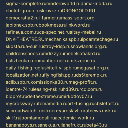
sigma-complete.ru
modernworld.ru
dama-moda.ru
eholot-group.ru
sk-nvkz.ru
DRONGOLD.RU
democratia2.ru
i-farmer.ru
mass-sport.org
jablonex.spb.ru
bookmess.ru
linkword.ru
refineua.com.ru
cs-spec.net.ru
altay-mebel.ru
DNK-THEATRE.RU
mechaniks.spb.ru
ipcamtechage.ru
skosta.ru
a-sun.ru
stroy-ldsp.ru
snowlands.org.ru
childrensshoes.ru
mrlizzy.ru
mebelsofiakrd.ru
bulizhenko.ru
rumantick.net.ru
mtszerno.ru
daily-fishing.ru
glushiteli-v-spb.ru
megasat.org.ru
localization.net.ru
flyingfish.pp.ru
ds5teremok.ru
aclib.spb.ru
komissionka30.ru
mag-profit.ru
icentre-74.ru
leasing-nsk.ru
hd39.ru
rcd.com.ru
bioprot.ru
deltaextreme.ru
mirkotlov07.ru
mycrossway.ru
temamedia.ru
art-fusing.ru
cbslefort.ru
sunroadwatch.ru
citroen-yaroslavl.ru
ratnews.msk.ru
sk-if.ru
joomlamoduli.ru
academic-work.ru
bananaboys.ru
sanekua.ru
lianafrukt.ru
beta43.ru