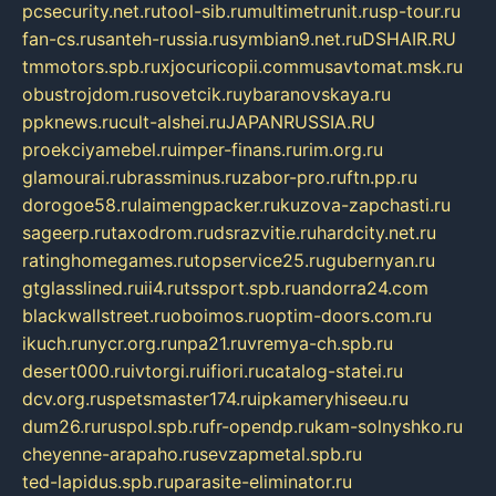
pcsecurity.net.ru
tool-sib.ru
multimetrunit.ru
sp-tour.ru
fan-cs.ru
santeh-russia.ru
symbian9.net.ru
DSHAIR.RU
tmmotors.spb.ru
xjocuricopii.com
musavtomat.msk.ru
obustrojdom.ru
sovetcik.ru
ybaranovskaya.ru
ppknews.ru
cult-alshei.ru
JAPANRUSSIA.RU
proekciyamebel.ru
imper-finans.ru
rim.org.ru
glamourai.ru
brassminus.ru
zabor-pro.ru
ftn.pp.ru
dorogoe58.ru
laimengpacker.ru
kuzova-zapchasti.ru
sageerp.ru
taxodrom.ru
dsrazvitie.ru
hardcity.net.ru
ratinghomegames.ru
topservice25.ru
gubernyan.ru
gtglasslined.ru
ii4.ru
tssport.spb.ru
andorra24.com
blackwallstreet.ru
oboimos.ru
optim-doors.com.ru
ikuch.ru
nycr.org.ru
npa21.ru
vremya-ch.spb.ru
desert000.ru
ivtorgi.ru
ifiori.ru
catalog-statei.ru
dcv.org.ru
spetsmaster174.ru
ipkameryhiseeu.ru
dum26.ru
ruspol.spb.ru
fr-opendp.ru
kam-solnyshko.ru
cheyenne-arapaho.ru
sevzapmetal.spb.ru
ted-lapidus.spb.ru
parasite-eliminator.ru