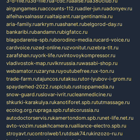
3-d-file.ru
3d-file.ru
a-cdc.ru
aalse.ru
a380club.ru
airgungames.ru
accounts-112.ru
adler-jun.ru
adonyev.ru
alfeihavsalnassr.ru
altaipant.ru
argentinamia.ru
aria-family.ru
arkrym.ru
ashanet.ru
belgorod-day.ru
bankaribi.ru
bandamn.ru
bigfatcc.ru
blagodarenie-spb.ru
borodino-media.ru
card-voice.ru
cardvoice.ru
zed-online.ru
zvonitut.ru
zebra-tlt.ru
zarafshan.ru
york-life.ru
vintovoykompressor.ru
vladivostok-map.ru
vlknrussia.ru
wasabi-shop.ru
webamator.ru
zaryna.ru
youtubefree.ru
x-ton.ru
trade-farm.ru
tajuncos.ru
taksu.ru
tor-lyubov-i-grom.ru
spayderhed-2022.ru
splclub.ru
stoppamedia.ru
snow-guard.ru
slovar-ivrit.ru
cleanmedicine.ru
shkurki-karakulya.ru
kanotiforet.spb.ru
tutmassage.ru
ecolog.org.ru
praga.spb.ru
falcorussia.ru
autodoctorservis.ru
kamertondom.spb.ru
net-life.net.ru
avto-vozim.ru
sakhcamera.ru
alliance-electro.spb.ru
stroyavt.ru
controlweb1.ru
tdsak74.ru
kinzozo-ru.ru