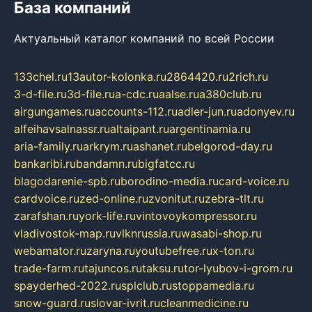
База компаний
Актуальный каталог компаний по всей России
133chel.ru
13autor-kolonka.ru
2864420.ru
2rich.ru
3-d-file.ru
3d-file.ru
a-cdc.ru
aalse.ru
a380club.ru
airgungames.ru
accounts-112.ru
adler-jun.ru
adonyev.ru
alfeihavsalnassr.ru
altaipant.ru
argentinamia.ru
aria-family.ru
arkrym.ru
ashanet.ru
belgorod-day.ru
bankaribi.ru
bandamn.ru
bigfatcc.ru
blagodarenie-spb.ru
borodino-media.ru
card-voice.ru
cardvoice.ru
zed-online.ru
zvonitut.ru
zebra-tlt.ru
zarafshan.ru
york-life.ru
vintovoykompressor.ru
vladivostok-map.ru
vlknrussia.ru
wasabi-shop.ru
webamator.ru
zaryna.ru
youtubefree.ru
x-ton.ru
trade-farm.ru
tajuncos.ru
taksu.ru
tor-lyubov-i-grom.ru
spayderhed-2022.ru
splclub.ru
stoppamedia.ru
snow-guard.ru
slovar-ivrit.ru
cleanmedicine.ru