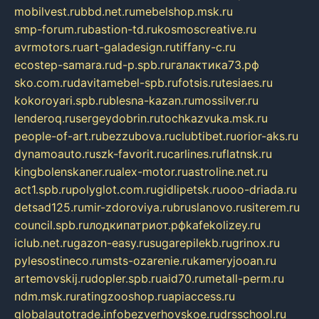
mobilvest.ru
bbd.net.ru
mebelshop.msk.ru
smp-forum.ru
bastion-td.ru
kosmoscreative.ru
avrmotors.ru
art-galadesign.ru
tiffany-c.ru
ecostep-samara.ru
d-p.spb.ru
галактика73.рф
sko.com.ru
davitamebel-spb.ru
fotsis.ru
tesiaes.ru
kokoroyari.spb.ru
blesna-kazan.ru
mossilver.ru
lenderoq.ru
sergeydobrin.ru
tochkazvuka.msk.ru
people-of-art.ru
bezzubova.ru
clubtibet.ru
orior-aks.ru
dynamoauto.ru
szk-favorit.ru
carlines.ru
flatnsk.ru
kingbolenskaner.ru
alex-motor.ru
astroline.net.ru
act1.spb.ru
polyglot.com.ru
gidlipetsk.ru
ooo-driada.ru
detsad125.ru
mir-zdoroviya.ru
bruslanovo.ru
siterem.ru
council.spb.ru
лодкипатриот.рф
kafekolizey.ru
iclub.net.ru
gazon-easy.ru
sugarepilekb.ru
grinox.ru
pylesostineco.ru
msts-ozarenie.ru
kameryjooan.ru
artemovskij.ru
dopler.spb.ru
aid70.ru
metall-perm.ru
ndm.msk.ru
ratingzooshop.ru
apiaccess.ru
globalautotrade.info
bezverhovskoe.ru
drsschool.ru