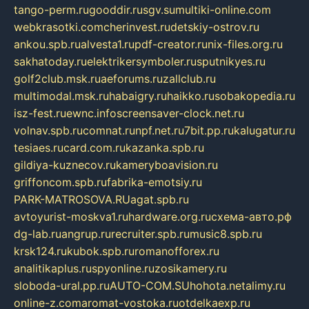
tango-perm.ru
gooddir.ru
sgv.su
multiki-online.com
webkrasotki.com
cherinvest.ru
detskiy-ostrov.ru
ankou.spb.ru
alvesta1.ru
pdf-creator.ru
nix-files.org.ru
sakhatoday.ru
elektrikersymboler.ru
sputnikyes.ru
golf2club.msk.ru
aeforums.ru
zallclub.ru
multimodal.msk.ru
habaigry.ru
haikko.ru
sobakopedia.ru
isz-fest.ru
ewnc.info
screensaver-clock.net.ru
volnav.spb.ru
comnat.ru
npf.net.ru
7bit.pp.ru
kalugatur.ru
tesiaes.ru
card.com.ru
kazanka.spb.ru
gildiya-kuznecov.ru
kameryboavision.ru
griffoncom.spb.ru
fabrika-emotsiy.ru
PARK-MATROSOVA.RU
agat.spb.ru
avtoyurist-moskva1.ru
hardware.org.ru
схема-авто.рф
dg-lab.ru
angrup.ru
recruiter.spb.ru
music8.spb.ru
krsk124.ru
kubok.spb.ru
romanofforex.ru
analitikaplus.ru
spyonline.ru
zosikamery.ru
sloboda-ural.pp.ru
AUTO-COM.SU
hohota.net
alimy.ru
online-z.com
aromat-vostoka.ru
otdelkaexp.ru