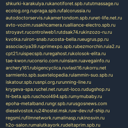
shkurki-karakulya.ru
kanotiforet.spb.ru
tutmassage.ru
ecolog.org.ru
praga.spb.ru
falcorussia.ru
autodoctorservis.ru
kamertondom.spb.ru
net-life.net.ru
avto-vozim.ru
sakhcamera.ru
alliance-electro.spb.ru
stroyavt.ru
controlweb1.ru
tdsak74.ru
kinzozo-ru.ru
kvotka.ru
iron-snab.ru
costa-bella.ru
eugrus.pp.ru
associaciya39.ru
primexpo.spb.ru
bezmorchin.ru
ia2.ru
cpt21.ru
ispecspb.ru
regahost.ru
kolosok-elita.ru
tae-kwon.ru
consrio.com.ru
insiam.ru
avegainfo.ru
archery161.ru
bigencyclica.ru
vlast16.ru
korru.net
sarmiento.spb.su
extelopedia.ru
lammin-suo.spb.ru
iskatour.spb.ru
snpi.org.ru
running-line.ru
krygeva-spa.ru
chel.net.ru
rust-loco.ru
dugshop.ru
hl-beta.spb.ru
school494.spb.ru
mymubaby.ru
epoha-metalband.ru
ngr.spb.ru
rusgosnews.com
dieselvostok.ru
24hostel.msk.ru
w-dev.ru
f-ship.ru
regsmi.ru
filmnetwork.ru
malinasp.ru
kinosvin.ru
h2o-salon.ru
malutkayork.ru
deltaprim.spb.ru