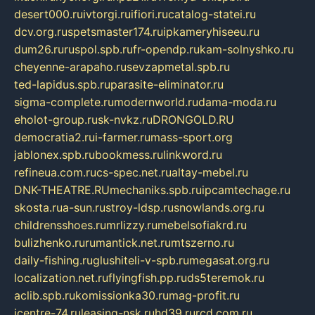
desert000.ru
ivtorgi.ru
ifiori.ru
catalog-statei.ru
dcv.org.ru
spetsmaster174.ru
ipkameryhiseeu.ru
dum26.ru
ruspol.spb.ru
fr-opendp.ru
kam-solnyshko.ru
cheyenne-arapaho.ru
sevzapmetal.spb.ru
ted-lapidus.spb.ru
parasite-eliminator.ru
sigma-complete.ru
modernworld.ru
dama-moda.ru
eholot-group.ru
sk-nvkz.ru
DRONGOLD.RU
democratia2.ru
i-farmer.ru
mass-sport.org
jablonex.spb.ru
bookmess.ru
linkword.ru
refineua.com.ru
cs-spec.net.ru
altay-mebel.ru
DNK-THEATRE.RU
mechaniks.spb.ru
ipcamtechage.ru
skosta.ru
a-sun.ru
stroy-ldsp.ru
snowlands.org.ru
childrensshoes.ru
mrlizzy.ru
mebelsofiakrd.ru
bulizhenko.ru
rumantick.net.ru
mtszerno.ru
daily-fishing.ru
glushiteli-v-spb.ru
megasat.org.ru
localization.net.ru
flyingfish.pp.ru
ds5teremok.ru
aclib.spb.ru
komissionka30.ru
mag-profit.ru
icentre-74.ru
leasing-nsk.ru
hd39.ru
rcd.com.ru