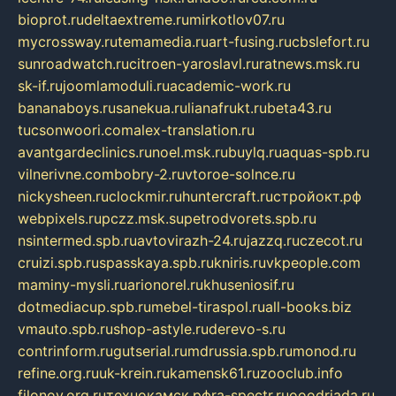
bioprot.ru
deltaextreme.ru
mirkotlov07.ru
mycrossway.ru
temamedia.ru
art-fusing.ru
cbslefort.ru
sunroadwatch.ru
citroen-yaroslavl.ru
ratnews.msk.ru
sk-if.ru
joomlamoduli.ru
academic-work.ru
bananaboys.ru
sanekua.ru
lianafrukt.ru
beta43.ru
tucsonwoori.com
alex-translation.ru
avantgardeclinics.ru
noel.msk.ru
buylq.ru
aquas-spb.ru
vilnerivne.com
bobry-2.ru
vtoroe-solnce.ru
nickysheen.ru
clockmir.ru
huntercraft.ru
стройокт.рф
webpixels.ru
pczz.msk.su
petrodvorets.spb.ru
nsintermed.spb.ru
avtovirazh-24.ru
jazzq.ru
czecot.ru
cruizi.spb.ru
spasskaya.spb.ru
kniris.ru
vkpeople.com
maminy-mysli.ru
arionorel.ru
khuseniosif.ru
dotmediacup.spb.ru
mebel-tiraspol.ru
all-books.biz
vmauto.spb.ru
shop-astyle.ru
derevo-s.ru
contrinform.ru
gutserial.ru
mdrussia.spb.ru
monod.ru
refine.org.ru
uk-krein.ru
kamensk61.ru
zooclub.info
filonov.org.ru
технокамск.рф
ra-spectr.ru
ooodriada.ru