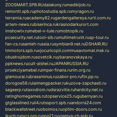
ZOOSMART.SPB.RU
dalakony.ru
medikijob.ru
remontt.spb.ru
photostudia.spb.ru
myragon.ru
terramia.ru
academy62.ru
gardengallereya.ru
rti.com.ru
artem-news.ru
biserinca.ru
krasnodarkurort.com
imshowtv.ru
mebel-v-tule.ru
mobtopik.ru
pcsecurity.net.ru
tool-sib.ru
multimetrunit.ru
sp-tour.ru
fan-cs.ru
santeh-russia.ru
symbian9.net.ru
DSHAIR.RU
tmmotors.spb.ru
xjocuricopii.com
musavtomat.msk.ru
obustrojdom.ru
sovetcik.ru
ybaranovskaya.ru
ppknews.ru
cult-alshei.ru
JAPANRUSSIA.RU
proekciyamebel.ru
imper-finans.ru
rim.org.ru
glamourai.ru
brassminus.ru
zabor-pro.ru
ftn.pp.ru
dorogoe58.ru
laimengpacker.ru
kuzova-zapchasti.ru
sageerp.ru
taxodrom.ru
dsrazvitie.ru
hardcity.net.ru
ratinghomegames.ru
topservice25.ru
gubernyan.ru
gtglasslined.ru
ii4.ru
tssport.spb.ru
andorra24.com
blackwallstreet.ru
oboimos.ru
optim-doors.com.ru
ikuch.ru
nycr.org.ru
npa21.ru
vremya-ch.spb.ru