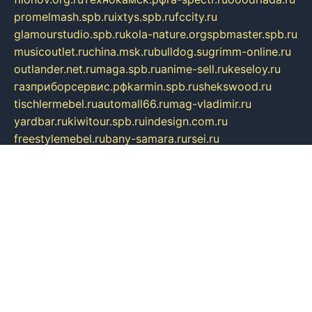
promelmash.spb.ru
ixtys.spb.ru
fccity.ru
glamourstudio.spb.ru
kola-nature.org
spbmaster.spb.ru
musicoutlet.ru
china.msk.ru
bulldog.su
grimm-online.ru
outlander.net.ru
maga.spb.ru
anime-sell.ru
keseloy.ru
газприборсервис.рф
karmin.spb.ru
shekswood.ru
tischlermebel.ru
automall66.ru
mag-vladimir.ru
yardbar.ru
kiwitour.spb.ru
indesign.com.ru
freestylemebel.ru
bany-samara.ru
rsei.ru
naidisvoyput.ru
mgsn-invest.ru
ipkamerasannce.ru
alicante-house.ru
ibelka74.ru
cozyhouse.info
vlkargalev-studio.ru
700mb.ru
figura-ufa.ru
alina-live.ru
belarusiannews.ru
womenknow.ru
dos-vniimk.ru
sega.net.ru
dv.net.ru
phenomenonsofhistory.com
telesputnik.net.ru
wall.pp.ru
pylesosroidmi.ru
gtc-clan.ru
cligs.ru
bibikazap.ru
popova.org.ru
netwhistler.spb.ru
bellvil.ru
bonzon.ru
iss-vladik.ru
defiparis.net.ru
las-gryzas.ru
amku.ru