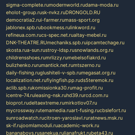
sigma-complete.ru
modernworld.ru
dama-moda.ru
eholot-group.ru
sk-nvkz.ru
DRONGOLD.RU
democratia2.ru
i-farmer.ru
mass-sport.org
jablonex.spb.ru
bookmess.ru
linkword.ru
refineua.com.ru
cs-spec.net.ru
altay-mebel.ru
DNK-THEATRE.RU
mechaniks.spb.ru
ipcamtechage.ru
skosta.ru
a-sun.ru
stroy-ldsp.ru
snowlands.org.ru
childrensshoes.ru
mrlizzy.ru
mebelsofiakrd.ru
bulizhenko.ru
rumantick.net.ru
mtszerno.ru
daily-fishing.ru
glushiteli-v-spb.ru
megasat.org.ru
localization.net.ru
flyingfish.pp.ru
ds5teremok.ru
aclib.spb.ru
komissionka30.ru
mag-profit.ru
icentre-74.ru
leasing-nsk.ru
hd39.ru
rcd.com.ru
bioprot.ru
deltaextreme.ru
mirkotlov07.ru
mycrossway.ru
temamedia.ru
art-fusing.ru
cbslefort.ru
sunroadwatch.ru
citroen-yaroslavl.ru
ratnews.msk.ru
sk-if.ru
joomlamoduli.ru
academic-work.ru
bananaboys.ru
sanekua.ru
lianafrukt.ru
beta43.ru