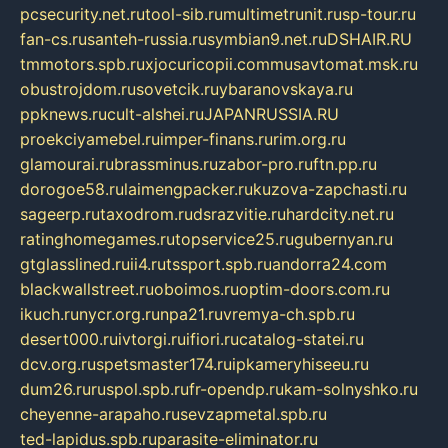
pcsecurity.net.ru
tool-sib.ru
multimetrunit.ru
sp-tour.ru
fan-cs.ru
santeh-russia.ru
symbian9.net.ru
DSHAIR.RU
tmmotors.spb.ru
xjocuricopii.com
musavtomat.msk.ru
obustrojdom.ru
sovetcik.ru
ybaranovskaya.ru
ppknews.ru
cult-alshei.ru
JAPANRUSSIA.RU
proekciyamebel.ru
imper-finans.ru
rim.org.ru
glamourai.ru
brassminus.ru
zabor-pro.ru
ftn.pp.ru
dorogoe58.ru
laimengpacker.ru
kuzova-zapchasti.ru
sageerp.ru
taxodrom.ru
dsrazvitie.ru
hardcity.net.ru
ratinghomegames.ru
topservice25.ru
gubernyan.ru
gtglasslined.ru
ii4.ru
tssport.spb.ru
andorra24.com
blackwallstreet.ru
oboimos.ru
optim-doors.com.ru
ikuch.ru
nycr.org.ru
npa21.ru
vremya-ch.spb.ru
desert000.ru
ivtorgi.ru
ifiori.ru
catalog-statei.ru
dcv.org.ru
spetsmaster174.ru
ipkameryhiseeu.ru
dum26.ru
ruspol.spb.ru
fr-opendp.ru
kam-solnyshko.ru
cheyenne-arapaho.ru
sevzapmetal.spb.ru
ted-lapidus.spb.ru
parasite-eliminator.ru