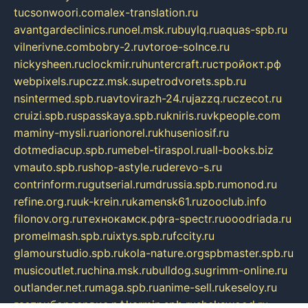
tucsonwoori.com
alex-translation.ru
avantgardeclinics.ru
noel.msk.ru
buylq.ru
aquas-spb.ru
vilnerivne.com
bobry-2.ru
vtoroe-solnce.ru
nickysheen.ru
clockmir.ru
huntercraft.ru
стройокт.рф
webpixels.ru
pczz.msk.su
petrodvorets.spb.ru
nsintermed.spb.ru
avtovirazh-24.ru
jazzq.ru
czecot.ru
cruizi.spb.ru
spasskaya.spb.ru
kniris.ru
vkpeople.com
maminy-mysli.ru
arionorel.ru
khuseniosif.ru
dotmediacup.spb.ru
mebel-tiraspol.ru
all-books.biz
vmauto.spb.ru
shop-astyle.ru
derevo-s.ru
contrinform.ru
gutserial.ru
mdrussia.spb.ru
monod.ru
refine.org.ru
uk-krein.ru
kamensk61.ru
zooclub.info
filonov.org.ru
технокамск.рф
ra-spectr.ru
ooodriada.ru
promelmash.spb.ru
ixtys.spb.ru
fccity.ru
glamourstudio.spb.ru
kola-nature.org
spbmaster.spb.ru
musicoutlet.ru
china.msk.ru
bulldog.su
grimm-online.ru
outlander.net.ru
maga.spb.ru
anime-sell.ru
keseloy.ru
газприборсервис.рф
karmin.spb.ru
shekswood.ru