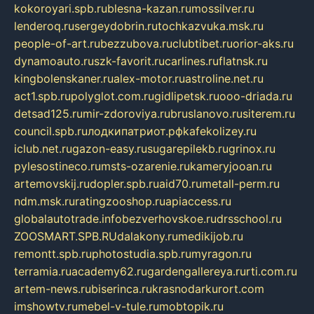
kokoroyari.spb.ru
blesna-kazan.ru
mossilver.ru
lenderoq.ru
sergeydobrin.ru
tochkazvuka.msk.ru
people-of-art.ru
bezzubova.ru
clubtibet.ru
orior-aks.ru
dynamoauto.ru
szk-favorit.ru
carlines.ru
flatnsk.ru
kingbolenskaner.ru
alex-motor.ru
astroline.net.ru
act1.spb.ru
polyglot.com.ru
gidlipetsk.ru
ooo-driada.ru
detsad125.ru
mir-zdoroviya.ru
bruslanovo.ru
siterem.ru
council.spb.ru
лодкипатриот.рф
kafekolizey.ru
iclub.net.ru
gazon-easy.ru
sugarepilekb.ru
grinox.ru
pylesostineco.ru
msts-ozarenie.ru
kameryjooan.ru
artemovskij.ru
dopler.spb.ru
aid70.ru
metall-perm.ru
ndm.msk.ru
ratingzooshop.ru
apiaccess.ru
globalautotrade.info
bezverhovskoe.ru
drsschool.ru
ZOOSMART.SPB.RU
dalakony.ru
medikijob.ru
remontt.spb.ru
photostudia.spb.ru
myragon.ru
terramia.ru
academy62.ru
gardengallereya.ru
rti.com.ru
artem-news.ru
biserinca.ru
krasnodarkurort.com
imshowtv.ru
mebel-v-tule.ru
mobtopik.ru