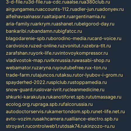
3-d-file.ru
3d-file.ru
a-cdc.ru
aalse.ru
a380club.ru
airgungames.ru
accounts-112.ru
adler-jun.ru
adonyev.ru
alfeihavsalnassr.ru
altaipant.ru
argentinamia.ru
aria-family.ru
arkrym.ru
ashanet.ru
belgorod-day.ru
bankaribi.ru
bandamn.ru
bigfatcc.ru
blagodarenie-spb.ru
borodino-media.ru
card-voice.ru
cardvoice.ru
zed-online.ru
zvonitut.ru
zebra-tlt.ru
zarafshan.ru
york-life.ru
vintovoykompressor.ru
vladivostok-map.ru
vlknrussia.ru
wasabi-shop.ru
webamator.ru
zaryna.ru
youtubefree.ru
x-ton.ru
trade-farm.ru
tajuncos.ru
taksu.ru
tor-lyubov-i-grom.ru
spayderhed-2022.ru
splclub.ru
stoppamedia.ru
snow-guard.ru
slovar-ivrit.ru
cleanmedicine.ru
shkurki-karakulya.ru
kanotiforet.spb.ru
tutmassage.ru
ecolog.org.ru
praga.spb.ru
falcorussia.ru
autodoctorservis.ru
kamertondom.spb.ru
net-life.net.ru
avto-vozim.ru
sakhcamera.ru
alliance-electro.spb.ru
stroyavt.ru
controlweb1.ru
tdsak74.ru
kinzozo-ru.ru