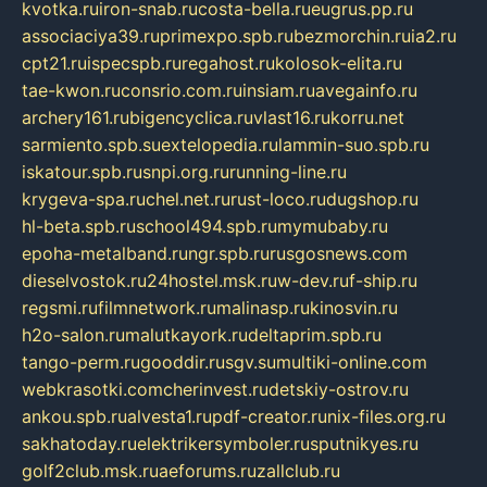
kvotka.ru
iron-snab.ru
costa-bella.ru
eugrus.pp.ru
associaciya39.ru
primexpo.spb.ru
bezmorchin.ru
ia2.ru
cpt21.ru
ispecspb.ru
regahost.ru
kolosok-elita.ru
tae-kwon.ru
consrio.com.ru
insiam.ru
avegainfo.ru
archery161.ru
bigencyclica.ru
vlast16.ru
korru.net
sarmiento.spb.su
extelopedia.ru
lammin-suo.spb.ru
iskatour.spb.ru
snpi.org.ru
running-line.ru
krygeva-spa.ru
chel.net.ru
rust-loco.ru
dugshop.ru
hl-beta.spb.ru
school494.spb.ru
mymubaby.ru
epoha-metalband.ru
ngr.spb.ru
rusgosnews.com
dieselvostok.ru
24hostel.msk.ru
w-dev.ru
f-ship.ru
regsmi.ru
filmnetwork.ru
malinasp.ru
kinosvin.ru
h2o-salon.ru
malutkayork.ru
deltaprim.spb.ru
tango-perm.ru
gooddir.ru
sgv.su
multiki-online.com
webkrasotki.com
cherinvest.ru
detskiy-ostrov.ru
ankou.spb.ru
alvesta1.ru
pdf-creator.ru
nix-files.org.ru
sakhatoday.ru
elektrikersymboler.ru
sputnikyes.ru
golf2club.msk.ru
aeforums.ru
zallclub.ru