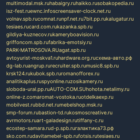
multimodal.msk.ru
habaigry.ru
haikko.ru
sobakopedia.ru
isz-fest.ru
ewnc.info
screensaver-clock.net.ru
volnav.spb.ru
comnat.ru
npf.net.ru
7bit.pp.ru
kalugatur.ru
tesiaes.ru
card.com.ru
kazanka.spb.ru
gildiya-kuznecov.ru
kameryboavision.ru
griffoncom.spb.ru
fabrika-emotsiy.ru
PARK-MATROSOVA.RU
agat.spb.ru
avtoyurist-moskva1.ru
hardware.org.ru
схема-авто.рф
dg-lab.ru
angrup.ru
recruiter.spb.ru
music8.spb.ru
krsk124.ru
kubok.spb.ru
romanofforex.ru
analitikaplus.ru
spyonline.ru
zosikamery.ru
sloboda-ural.pp.ru
AUTO-COM.SU
hohota.net
alimy.ru
online-z.com
aromat-vostoka.ru
otdelkaexp.ru
mobilvest.ru
bbd.net.ru
mebelshop.msk.ru
smp-forum.ru
bastion-td.ru
kosmoscreative.ru
avrmotors.ru
art-galadesign.ru
tiffany-c.ru
ecostep-samara.ru
d-p.spb.ru
галактика73.рф
sko.com.ru
davitamebel-spb.ru
fotsis.ru
tesiaes.ru