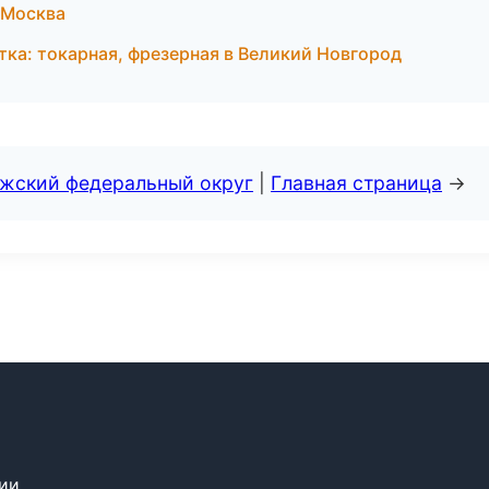
 Москва
тка: токарная, фрезерная в Великий Новгород
лжский федеральный округ
|
Главная страница
→
сии