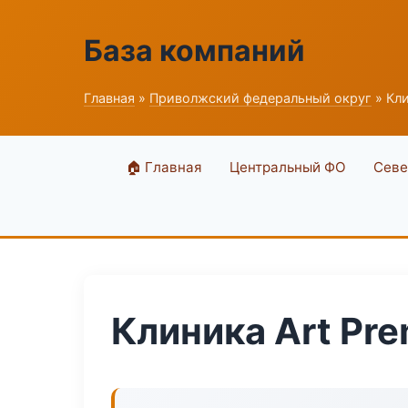
База компаний
Главная
»
Приволжский федеральный округ
» Кли
🏠 Главная
Центральный ФО
Севе
Клиника Art Pr