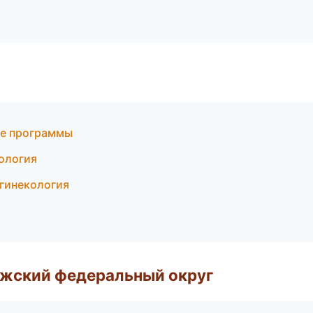
ые программы
кология
я гинекология
лжский федеральный округ