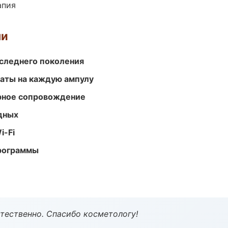
апия
ми
следнего поколения
аты на каждую ампулу
урное сопровождение
одных
i-Fi
программы
тественно. Спасибо косметологу!