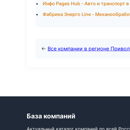
Инфо Pages Hub - Авто и транспорт в
Фабрика Энерго Line - Механообрабо
←
Все компании в регионе Приво
База компаний
Актуальный каталог компаний по всей Рос