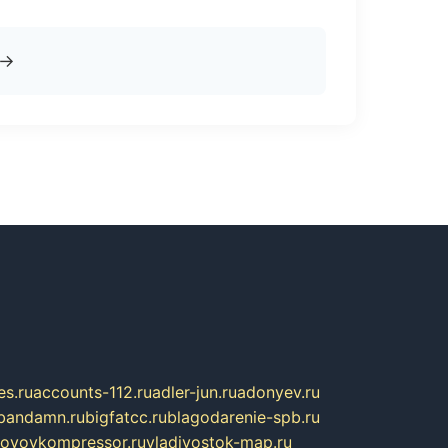
→
s.ru
accounts-112.ru
adler-jun.ru
adonyev.ru
bandamn.ru
bigfatcc.ru
blagodarenie-spb.ru
tovoykompressor.ru
vladivostok-map.ru