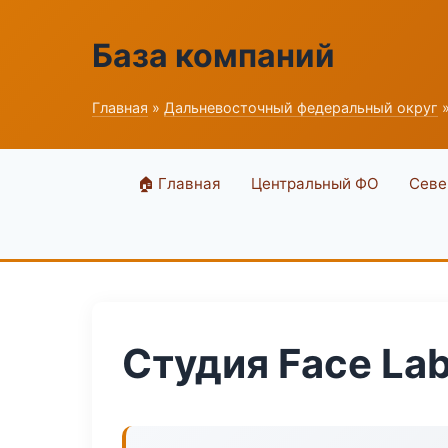
База компаний
Главная
»
Дальневосточный федеральный округ
»
🏠 Главная
Центральный ФО
Севе
Студия Face La