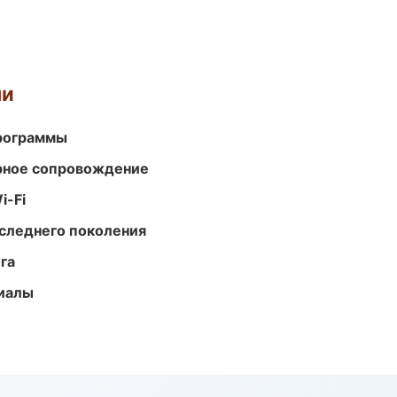
ми
программы
урное сопровождение
i-Fi
следнего поколения
га
риалы