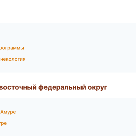
программы
инекология
евосточный федеральный округ
-Амуре
уре