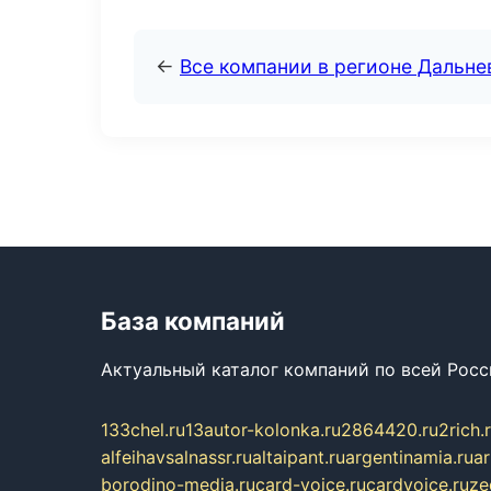
←
Все компании в регионе Дальн
База компаний
Актуальный каталог компаний по всей Рос
133chel.ru
13autor-kolonka.ru
2864420.ru
2rich.
alfeihavsalnassr.ru
altaipant.ru
argentinamia.ru
ar
borodino-media.ru
card-voice.ru
cardvoice.ru
ze