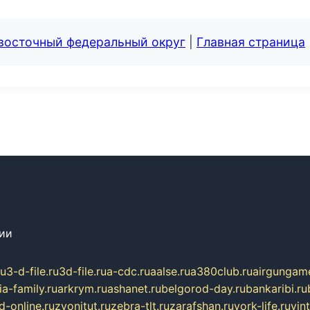
евосточный федеральный округ
|
Главная страница
сии
ru
3-d-file.ru
3d-file.ru
a-cdc.ru
aalse.ru
a380club.ru
airgungame
ia-family.ru
arkrym.ru
ashanet.ru
belgorod-day.ru
bankaribi.ru
d-online.ru
zvonitut.ru
zebra-tlt.ru
zarafshan.ru
york-life.ru
vin