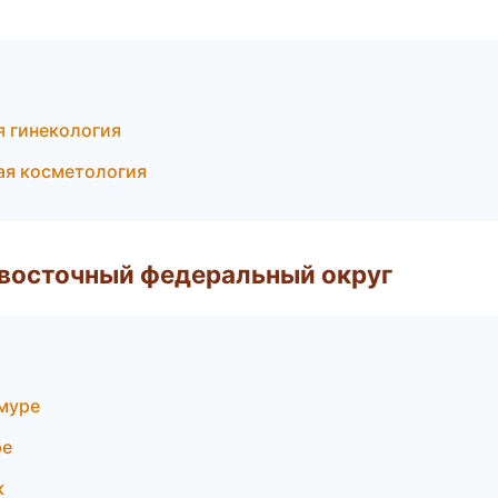
я гинекология
ая косметология
евосточный федеральный округ
муре
ре
к