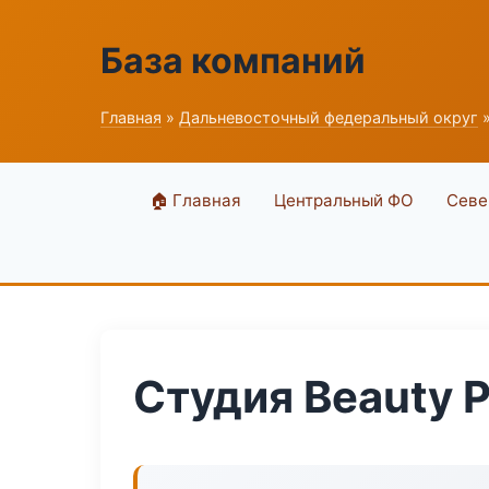
База компаний
Главная
»
Дальневосточный федеральный округ
»
🏠 Главная
Центральный ФО
Севе
Студия Beauty P