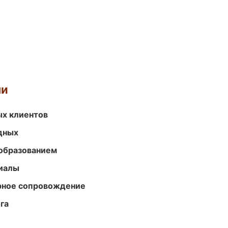
ми
ых клиентов
одных
образованием
риалы
урное сопровождение
га