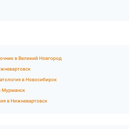
вочник в Великий Новгород
Нижневартовск
матология в Новосибирск
 в Мурманск
ятия в Нижневартовск