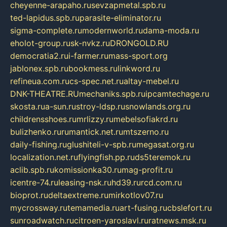
cheyenne-arapaho.ru
sevzapmetal.spb.ru
ted-lapidus.spb.ru
parasite-eliminator.ru
sigma-complete.ru
modernworld.ru
dama-moda.ru
eholot-group.ru
sk-nvkz.ru
DRONGOLD.RU
democratia2.ru
i-farmer.ru
mass-sport.org
jablonex.spb.ru
bookmess.ru
linkword.ru
refineua.com.ru
cs-spec.net.ru
altay-mebel.ru
DNK-THEATRE.RU
mechaniks.spb.ru
ipcamtechage.ru
skosta.ru
a-sun.ru
stroy-ldsp.ru
snowlands.org.ru
childrensshoes.ru
mrlizzy.ru
mebelsofiakrd.ru
bulizhenko.ru
rumantick.net.ru
mtszerno.ru
daily-fishing.ru
glushiteli-v-spb.ru
megasat.org.ru
localization.net.ru
flyingfish.pp.ru
ds5teremok.ru
aclib.spb.ru
komissionka30.ru
mag-profit.ru
icentre-74.ru
leasing-nsk.ru
hd39.ru
rcd.com.ru
bioprot.ru
deltaextreme.ru
mirkotlov07.ru
mycrossway.ru
temamedia.ru
art-fusing.ru
cbslefort.ru
sunroadwatch.ru
citroen-yaroslavl.ru
ratnews.msk.ru