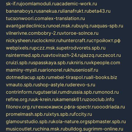
sk-if.ru
joomlamoduli.ru
academic-work.ru
bananaboys.ru
sanekua.ru
lianafrukt.ru
beta43.ru
tucsonwoori.com
alex-translation.ru
avantgardeclinics.ru
noel.msk.ru
buylq.ru
aquas-spb.ru
vilnerivne.com
bobry-2.ru
vtoroe-solnce.ru
nickysheen.ru
clockmir.ru
huntercraft.ru
стройокт.рф
webpixels.ru
pczz.msk.su
petrodvorets.spb.ru
nsintermed.spb.ru
avtovirazh-24.ru
jazzq.ru
czecot.ru
cruizi.spb.ru
spasskaya.spb.ru
kniris.ru
vkpeople.com
maminy-mysli.ru
arionorel.ru
khuseniosif.ru
dotmediacup.spb.ru
mebel-tiraspol.ru
all-books.biz
vmauto.spb.ru
shop-astyle.ru
derevo-s.ru
contrinform.ru
gutserial.ru
mdrussia.spb.ru
monod.ru
refine.org.ru
uk-krein.ru
kamensk61.ru
zooclub.info
filonov.org.ru
технокамск.рф
ra-spectr.ru
ooodriada.ru
promelmash.spb.ru
ixtys.spb.ru
fccity.ru
glamourstudio.spb.ru
kola-nature.org
spbmaster.spb.ru
musicoutlet.ru
china.msk.ru
bulldog.su
grimm-online.ru