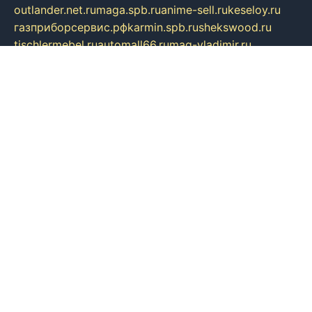
outlander.net.ru
maga.spb.ru
anime-sell.ru
keseloy.ru
газприборсервис.рф
karmin.spb.ru
shekswood.ru
tischlermebel.ru
automall66.ru
mag-vladimir.ru
yardbar.ru
kiwitour.spb.ru
indesign.com.ru
freestylemebel.ru
bany-samara.ru
rsei.ru
naidisvoyput.ru
mgsn-invest.ru
ipkamerasannce.ru
alicante-house.ru
ibelka74.ru
cozyhouse.info
vlkargalev-studio.ru
700mb.ru
figura-ufa.ru
alina-live.ru
belarusiannews.ru
womenknow.ru
dos-vniimk.ru
sega.net.ru
dv.net.ru
phenomenonsofhistory.com
telesputnik.net.ru
wall.pp.ru
pylesosroidmi.ru
gtc-clan.ru
cligs.ru
bibikazap.ru
popova.org.ru
netwhistler.spb.ru
bellvil.ru
bonzon.ru
iss-vladik.ru
defiparis.net.ru
las-gryzas.ru
amku.ru
electednews.spb.ru
feather.org.ru
spar72.ru
tankiigri.ru
dominus.com.ru
ibtree.ru
sanykool.pp.ru
unixlib.org.ru
menatep.spb.ru
gartenterrassen.ru
printeka.ru
skvozilka.com.ru
parkovka-pub.ru
lovemobi.ru
art-ru.ru