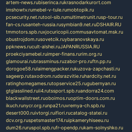
artem-news.ru
biserinca.ru
krasnodarkurort.com
imshowtv.ru
mebel-v-tule.ru
mobtopik.ru
pcsecurity.net.ru
tool-sib.ru
multimetrunit.ru
sp-tour.ru
fan-cs.ru
santeh-russia.ru
symbian9.net.ru
DSHAIR.RU
tmmotors.spb.ru
xjocuricopii.com
musavtomat.msk.ru
obustrojdom.ru
sovetcik.ru
ybaranovskaya.ru
ppknews.ru
cult-alshei.ru
JAPANRUSSIA.RU
proekciyamebel.ru
imper-finans.ru
rim.org.ru
glamourai.ru
brassminus.ru
zabor-pro.ru
ftn.pp.ru
dorogoe58.ru
laimengpacker.ru
kuzova-zapchasti.ru
sageerp.ru
taxodrom.ru
dsrazvitie.ru
hardcity.net.ru
ratinghomegames.ru
topservice25.ru
gubernyan.ru
gtglasslined.ru
ii4.ru
tssport.spb.ru
andorra24.com
blackwallstreet.ru
oboimos.ru
optim-doors.com.ru
ikuch.ru
nycr.org.ru
npa21.ru
vremya-ch.spb.ru
desert000.ru
ivtorgi.ru
ifiori.ru
catalog-statei.ru
dcv.org.ru
spetsmaster174.ru
ipkameryhiseeu.ru
dum26.ru
ruspol.spb.ru
fr-opendp.ru
kam-solnyshko.ru