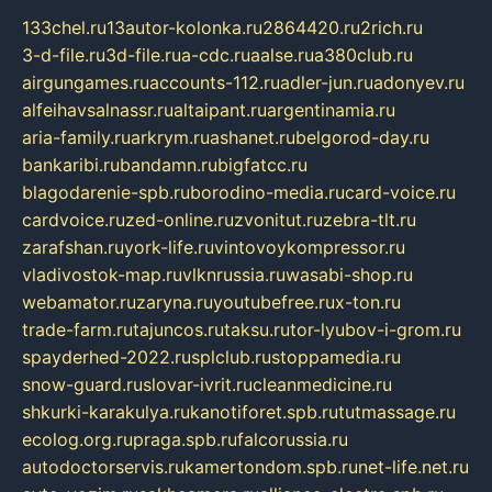
133chel.ru
13autor-kolonka.ru
2864420.ru
2rich.ru
3-d-file.ru
3d-file.ru
a-cdc.ru
aalse.ru
a380club.ru
airgungames.ru
accounts-112.ru
adler-jun.ru
adonyev.ru
alfeihavsalnassr.ru
altaipant.ru
argentinamia.ru
aria-family.ru
arkrym.ru
ashanet.ru
belgorod-day.ru
bankaribi.ru
bandamn.ru
bigfatcc.ru
blagodarenie-spb.ru
borodino-media.ru
card-voice.ru
cardvoice.ru
zed-online.ru
zvonitut.ru
zebra-tlt.ru
zarafshan.ru
york-life.ru
vintovoykompressor.ru
vladivostok-map.ru
vlknrussia.ru
wasabi-shop.ru
webamator.ru
zaryna.ru
youtubefree.ru
x-ton.ru
trade-farm.ru
tajuncos.ru
taksu.ru
tor-lyubov-i-grom.ru
spayderhed-2022.ru
splclub.ru
stoppamedia.ru
snow-guard.ru
slovar-ivrit.ru
cleanmedicine.ru
shkurki-karakulya.ru
kanotiforet.spb.ru
tutmassage.ru
ecolog.org.ru
praga.spb.ru
falcorussia.ru
autodoctorservis.ru
kamertondom.spb.ru
net-life.net.ru