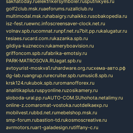
sakhatoday.ru
elektrikersymboler.ru
sputnikyes.ru
golf2club.msk.ru
aeforums.ru
zallclub.ru
multimodal.msk.ru
habaigry.ru
haikko.ru
sobakopedia.ru
isz-fest.ru
ewnc.info
screensaver-clock.net.ru
volnav.spb.ru
comnat.ru
npf.net.ru
7bit.pp.ru
kalugatur.ru
tesiaes.ru
card.com.ru
kazanka.spb.ru
gildiya-kuznecov.ru
kameryboavision.ru
griffoncom.spb.ru
fabrika-emotsiy.ru
PARK-MATROSOVA.RU
agat.spb.ru
avtoyurist-moskva1.ru
hardware.org.ru
схема-авто.рф
dg-lab.ru
angrup.ru
recruiter.spb.ru
music8.spb.ru
krsk124.ru
kubok.spb.ru
romanofforex.ru
analitikaplus.ru
spyonline.ru
zosikamery.ru
sloboda-ural.pp.ru
AUTO-COM.SU
hohota.net
alimy.ru
online-z.com
aromat-vostoka.ru
otdelkaexp.ru
mobilvest.ru
bbd.net.ru
mebelshop.msk.ru
smp-forum.ru
bastion-td.ru
kosmoscreative.ru
avrmotors.ru
art-galadesign.ru
tiffany-c.ru