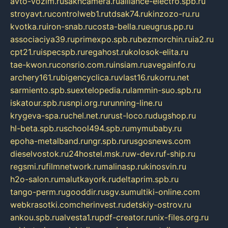
avto-vozim.ru
sakhcamera.ru
alliance-electro.spb.ru
stroyavt.ru
controlweb1.ru
tdsak74.ru
kinzozo-ru.ru
kvotka.ru
iron-snab.ru
costa-bella.ru
eugrus.pp.ru
associaciya39.ru
primexpo.spb.ru
bezmorchin.ru
ia2.ru
cpt21.ru
ispecspb.ru
regahost.ru
kolosok-elita.ru
tae-kwon.ru
consrio.com.ru
insiam.ru
avegainfo.ru
archery161.ru
bigencyclica.ru
vlast16.ru
korru.net
sarmiento.spb.su
extelopedia.ru
lammin-suo.spb.ru
iskatour.spb.ru
snpi.org.ru
running-line.ru
krygeva-spa.ru
chel.net.ru
rust-loco.ru
dugshop.ru
hl-beta.spb.ru
school494.spb.ru
mymubaby.ru
epoha-metalband.ru
ngr.spb.ru
rusgosnews.com
dieselvostok.ru
24hostel.msk.ru
w-dev.ru
f-ship.ru
regsmi.ru
filmnetwork.ru
malinasp.ru
kinosvin.ru
h2o-salon.ru
malutkayork.ru
deltaprim.spb.ru
tango-perm.ru
gooddir.ru
sgv.su
multiki-online.com
webkrasotki.com
cherinvest.ru
detskiy-ostrov.ru
ankou.spb.ru
alvesta1.ru
pdf-creator.ru
nix-files.org.ru