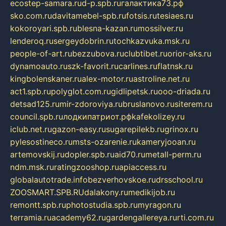
ecostep-samara.ru
d-p.spb.ru
галактика73.рф
sko.com.ru
davitamebel-spb.ru
fotsis.ru
tesiaes.ru
kokoroyari.spb.ru
blesna-kazan.ru
mossilver.ru
lenderoq.ru
sergeydobrin.ru
tochkazvuka.msk.ru
people-of-art.ru
bezzubova.ru
clubtibet.ru
orior-aks.ru
dynamoauto.ru
szk-favorit.ru
carlines.ru
flatnsk.ru
kingbolenskaner.ru
alex-motor.ru
astroline.net.ru
act1.spb.ru
polyglot.com.ru
gidlipetsk.ru
ooo-driada.ru
detsad125.ru
mir-zdoroviya.ru
bruslanovo.ru
siterem.ru
council.spb.ru
лодкипатриот.рф
kafekolizey.ru
iclub.net.ru
gazon-easy.ru
sugarepilekb.ru
grinox.ru
pylesostineco.ru
msts-ozarenie.ru
kameryjooan.ru
artemovskij.ru
dopler.spb.ru
aid70.ru
metall-perm.ru
ndm.msk.ru
ratingzooshop.ru
apiaccess.ru
globalautotrade.info
bezverhovskoe.ru
drsschool.ru
ZOOSMART.SPB.RU
dalakony.ru
medikijob.ru
remontt.spb.ru
photostudia.spb.ru
myragon.ru
terramia.ru
academy62.ru
gardengallereya.ru
rti.com.ru