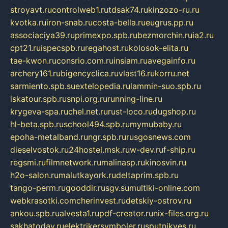
stroyavt.ru
controlweb1.ru
tdsak74.ru
kinzozo-ru.ru
kvotka.ru
iron-snab.ru
costa-bella.ru
eugrus.pp.ru
associaciya39.ru
primexpo.spb.ru
bezmorchin.ru
ia2.ru
cpt21.ru
ispecspb.ru
regahost.ru
kolosok-elita.ru
tae-kwon.ru
consrio.com.ru
insiam.ru
avegainfo.ru
archery161.ru
bigencyclica.ru
vlast16.ru
korru.net
sarmiento.spb.su
extelopedia.ru
lammin-suo.spb.ru
iskatour.spb.ru
snpi.org.ru
running-line.ru
krygeva-spa.ru
chel.net.ru
rust-loco.ru
dugshop.ru
hl-beta.spb.ru
school494.spb.ru
mymubaby.ru
epoha-metalband.ru
ngr.spb.ru
rusgosnews.com
dieselvostok.ru
24hostel.msk.ru
w-dev.ru
f-ship.ru
regsmi.ru
filmnetwork.ru
malinasp.ru
kinosvin.ru
h2o-salon.ru
malutkayork.ru
deltaprim.spb.ru
tango-perm.ru
gooddir.ru
sgv.su
multiki-online.com
webkrasotki.com
cherinvest.ru
detskiy-ostrov.ru
ankou.spb.ru
alvesta1.ru
pdf-creator.ru
nix-files.org.ru
sakhatoday.ru
elektrikersymboler.ru
sputnikyes.ru