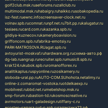
golf2club.msk.ru
aeforums.ru
zallclub.ru
multimodal.msk.ru
habaigry.ru
haikko.ru
sobakopedia.ru
isz-fest.ru
ewnc.info
screensaver-clock.net.ru
volnav.spb.ru
comnat.ru
npf.net.ru
7bit.pp.ru
kalugatur.ru
tesiaes.ru
card.com.ru
kazanka.spb.ru
gildiya-kuznecov.ru
kameryboavision.ru
griffoncom.spb.ru
fabrika-emotsiy.ru
PARK-MATROSOVA.RU
agat.spb.ru
avtoyurist-moskva1.ru
hardware.org.ru
схема-авто.рф
dg-lab.ru
angrup.ru
recruiter.spb.ru
music8.spb.ru
krsk124.ru
kubok.spb.ru
romanofforex.ru
analitikaplus.ru
spyonline.ru
zosikamery.ru
sloboda-ural.pp.ru
AUTO-COM.SU
hohota.net
alimy.ru
online-z.com
aromat-vostoka.ru
otdelkaexp.ru
mobilvest.ru
bbd.net.ru
mebelshop.msk.ru
smp-forum.ru
bastion-td.ru
kosmoscreative.ru
avrmotors.ru
art-galadesign.ru
tiffany-c.ru
ecostep-samara.ru
d-p.spb.ru
галактика73.рф