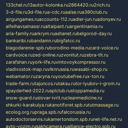
133chel.ru
13autor-kolonka.ru
2864420.ru
2rich.ru
3-d-file.ru
3d-file.ru
a-cdc.ru
aalse.ru
a380club.ru
airgungames.ru
accounts-112.ru
adler-jun.ru
adonyev.ru
alfeihavsalnassr.ru
altaipant.ru
argentinamia.ru
aria-family.ru
arkrym.ru
ashanet.ru
belgorod-day.ru
bankaribi.ru
bandamn.ru
bigfatcc.ru
blagodarenie-spb.ru
borodino-media.ru
card-voice.ru
cardvoice.ru
zed-online.ru
zvonitut.ru
zebra-tlt.ru
zarafshan.ru
york-life.ru
vintovoykompressor.ru
vladivostok-map.ru
vlknrussia.ru
wasabi-shop.ru
webamator.ru
zaryna.ru
youtubefree.ru
x-ton.ru
trade-farm.ru
tajuncos.ru
taksu.ru
tor-lyubov-i-grom.ru
spayderhed-2022.ru
splclub.ru
stoppamedia.ru
snow-guard.ru
slovar-ivrit.ru
cleanmedicine.ru
shkurki-karakulya.ru
kanotiforet.spb.ru
tutmassage.ru
ecolog.org.ru
praga.spb.ru
falcorussia.ru
autodoctorservis.ru
kamertondom.spb.ru
net-life.net.ru
avto-vozim.ru
sakhcamera.ru
alliance-electro.spb.ru