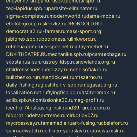
cheyenne-arapaho.ru
sevzapmetal.spb.ru
ted-lapidus.spb.ru
parasite-eliminator.ru
sigma-complete.ru
modernworld.ru
dama-moda.ru
eholot-group.ru
sk-nvkz.ru
DRONGOLD.RU
democratia2.ru
i-farmer.ru
mass-sport.org
jablonex.spb.ru
bookmess.ru
linkword.ru
refineua.com.ru
cs-spec.net.ru
altay-mebel.ru
DNK-THEATRE.RU
mechaniks.spb.ru
ipcamtechage.ru
skosta.ru
a-sun.ru
stroy-ldsp.ru
snowlands.org.ru
childrensshoes.ru
mrlizzy.ru
mebelsofiakrd.ru
bulizhenko.ru
rumantick.net.ru
mtszerno.ru
daily-fishing.ru
glushiteli-v-spb.ru
megasat.org.ru
localization.net.ru
flyingfish.pp.ru
ds5teremok.ru
aclib.spb.ru
komissionka30.ru
mag-profit.ru
icentre-74.ru
leasing-nsk.ru
hd39.ru
rcd.com.ru
bioprot.ru
deltaextreme.ru
mirkotlov07.ru
mycrossway.ru
temamedia.ru
art-fusing.ru
cbslefort.ru
sunroadwatch.ru
citroen-yaroslavl.ru
ratnews.msk.ru