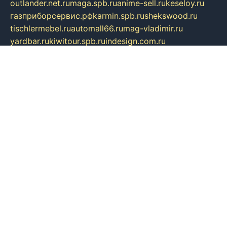
outlander.net.ru
maga.spb.ru
anime-sell.ru
keseloy.ru
газприборсервис.рф
karmin.spb.ru
shekswood.ru
tischlermebel.ru
automall66.ru
mag-vladimir.ru
yardbar.ru
kiwitour.spb.ru
indesign.com.ru
freestylemebel.ru
bany-samara.ru
rsei.ru
naidisvoyput.ru
mgsn-invest.ru
ipkamerasannce.ru
alicante-house.ru
ibelka74.ru
cozyhouse.info
vlkargalev-studio.ru
700mb.ru
figura-ufa.ru
alina-live.ru
belarusiannews.ru
womenknow.ru
dos-vniimk.ru
sega.net.ru
dv.net.ru
phenomenonsofhistory.com
telesputnik.net.ru
wall.pp.ru
pylesosroidmi.ru
gtc-clan.ru
cligs.ru
bibikazap.ru
popova.org.ru
netwhistler.spb.ru
bellvil.ru
bonzon.ru
iss-vladik.ru
defiparis.net.ru
las-gryzas.ru
amku.ru
electednews.spb.ru
feather.org.ru
spar72.ru
tankiigri.ru
dominus.com.ru
ibtree.ru
sanykool.pp.ru
unixlib.org.ru
menatep.spb.ru
gartenterrassen.ru
printeka.ru
skvozilka.com.ru
parkovka-pub.ru
lovemobi.ru
art-ru.ru