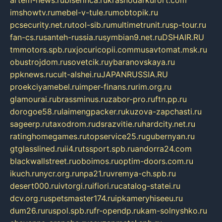
imshowtv.ru
mebel-v-tule.ru
mobtopik.ru
pcsecurity.net.ru
tool-sib.ru
multimetrunit.ru
sp-tour.ru
fan-cs.ru
santeh-russia.ru
symbian9.net.ru
DSHAIR.RU
tmmotors.spb.ru
xjocuricopii.com
musavtomat.msk.ru
obustrojdom.ru
sovetcik.ru
ybaranovskaya.ru
ppknews.ru
cult-alshei.ru
JAPANRUSSIA.RU
proekciyamebel.ru
imper-finans.ru
rim.org.ru
glamourai.ru
brassminus.ru
zabor-pro.ru
ftn.pp.ru
dorogoe58.ru
laimengpacker.ru
kuzova-zapchasti.ru
sageerp.ru
taxodrom.ru
dsrazvitie.ru
hardcity.net.ru
ratinghomegames.ru
topservice25.ru
gubernyan.ru
gtglasslined.ru
ii4.ru
tssport.spb.ru
andorra24.com
blackwallstreet.ru
oboimos.ru
optim-doors.com.ru
ikuch.ru
nycr.org.ru
npa21.ru
vremya-ch.spb.ru
desert000.ru
ivtorgi.ru
ifiori.ru
catalog-statei.ru
dcv.org.ru
spetsmaster174.ru
ipkameryhiseeu.ru
dum26.ru
ruspol.spb.ru
fr-opendp.ru
kam-solnyshko.ru