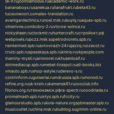
sk-if.ru
joomlamoduli.ru
academic-work.ru
bananaboys.ru
sanekua.ru
lianafrukt.ru
beta43.ru
tucsonwoori.com
alex-translation.ru
avantgardeclinics.ru
noel.msk.ru
buylq.ru
aquas-spb.ru
vilnerivne.com
bobry-2.ru
vtoroe-solnce.ru
nickysheen.ru
clockmir.ru
huntercraft.ru
стройокт.рф
webpixels.ru
pczz.msk.su
petrodvorets.spb.ru
nsintermed.spb.ru
avtovirazh-24.ru
jazzq.ru
czecot.ru
cruizi.spb.ru
spasskaya.spb.ru
kniris.ru
vkpeople.com
maminy-mysli.ru
arionorel.ru
khuseniosif.ru
dotmediacup.spb.ru
mebel-tiraspol.ru
all-books.biz
vmauto.spb.ru
shop-astyle.ru
derevo-s.ru
contrinform.ru
gutserial.ru
mdrussia.spb.ru
monod.ru
refine.org.ru
uk-krein.ru
kamensk61.ru
zooclub.info
filonov.org.ru
технокамск.рф
ra-spectr.ru
ooodriada.ru
promelmash.spb.ru
ixtys.spb.ru
fccity.ru
glamourstudio.spb.ru
kola-nature.org
spbmaster.spb.ru
musicoutlet.ru
china.msk.ru
bulldog.su
grimm-online.ru