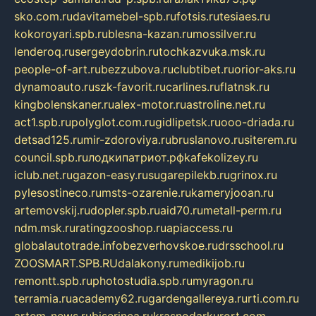
sko.com.ru
davitamebel-spb.ru
fotsis.ru
tesiaes.ru
kokoroyari.spb.ru
blesna-kazan.ru
mossilver.ru
lenderoq.ru
sergeydobrin.ru
tochkazvuka.msk.ru
people-of-art.ru
bezzubova.ru
clubtibet.ru
orior-aks.ru
dynamoauto.ru
szk-favorit.ru
carlines.ru
flatnsk.ru
kingbolenskaner.ru
alex-motor.ru
astroline.net.ru
act1.spb.ru
polyglot.com.ru
gidlipetsk.ru
ooo-driada.ru
detsad125.ru
mir-zdoroviya.ru
bruslanovo.ru
siterem.ru
council.spb.ru
лодкипатриот.рф
kafekolizey.ru
iclub.net.ru
gazon-easy.ru
sugarepilekb.ru
grinox.ru
pylesostineco.ru
msts-ozarenie.ru
kameryjooan.ru
artemovskij.ru
dopler.spb.ru
aid70.ru
metall-perm.ru
ndm.msk.ru
ratingzooshop.ru
apiaccess.ru
globalautotrade.info
bezverhovskoe.ru
drsschool.ru
ZOOSMART.SPB.RU
dalakony.ru
medikijob.ru
remontt.spb.ru
photostudia.spb.ru
myragon.ru
terramia.ru
academy62.ru
gardengallereya.ru
rti.com.ru
artem-news.ru
biserinca.ru
krasnodarkurort.com