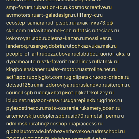
smp-forum.ru
bastion-td.ru
kosmoscreative.ru
avrmotors.ru
art-galadesign.ru
tiffany-c.ru
ecostep-samara.ru
d-p.spb.ru
галактика73.рф
sko.com.ru
davitamebel-spb.ru
fotsis.ru
tesiaes.ru
kokoroyari.spb.ru
blesna-kazan.ru
mossilver.ru
lenderoq.ru
sergeydobrin.ru
tochkazvuka.msk.ru
people-of-art.ru
bezzubova.ru
clubtibet.ru
orior-aks.ru
dynamoauto.ru
szk-favorit.ru
carlines.ru
flatnsk.ru
kingbolenskaner.ru
alex-motor.ru
astroline.net.ru
act1.spb.ru
polyglot.com.ru
gidlipetsk.ru
ooo-driada.ru
detsad125.ru
mir-zdoroviya.ru
bruslanovo.ru
siterem.ru
council.spb.ru
лодкипатриот.рф
kafekolizey.ru
iclub.net.ru
gazon-easy.ru
sugarepilekb.ru
grinox.ru
pylesostineco.ru
msts-ozarenie.ru
kameryjooan.ru
artemovskij.ru
dopler.spb.ru
aid70.ru
metall-perm.ru
ndm.msk.ru
ratingzooshop.ru
apiaccess.ru
globalautotrade.info
bezverhovskoe.ru
drsschool.ru
ZOOSMART.SPB.RU
dalakony.ru
medikijob.ru