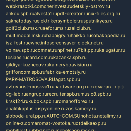
webkrasotki.com
cherinvest.ru
detskiy-ostrov.ru
ankou.spb.ru
alvesta1.ru
pdf-creator.ru
nix-files.org.ru
sakhatoday.ru
elektrikersymboler.ru
sputnikyes.ru
golf2club.msk.ru
aeforums.ru
zallclub.ru
multimodal.msk.ru
habaigry.ru
haikko.ru
sobakopedia.ru
isz-fest.ru
ewnc.info
screensaver-clock.net.ru
volnav.spb.ru
comnat.ru
npf.net.ru
7bit.pp.ru
kalugatur.ru
tesiaes.ru
card.com.ru
kazanka.spb.ru
gildiya-kuznecov.ru
kameryboavision.ru
griffoncom.spb.ru
fabrika-emotsiy.ru
PARK-MATROSOVA.RU
agat.spb.ru
avtoyurist-moskva1.ru
hardware.org.ru
схема-авто.рф
dg-lab.ru
angrup.ru
recruiter.spb.ru
music8.spb.ru
krsk124.ru
kubok.spb.ru
romanofforex.ru
analitikaplus.ru
spyonline.ru
zosikamery.ru
sloboda-ural.pp.ru
AUTO-COM.SU
hohota.net
alimy.ru
online-z.com
aromat-vostoka.ru
otdelkaexp.ru
mobilvest.ru
bbd.net.ru
mebelshop.msk.ru