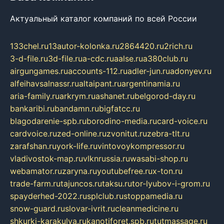
Актуальный каталог компаний по всей России
133chel.ru
13autor-kolonka.ru
2864420.ru
2rich.ru
3-d-file.ru
3d-file.ru
a-cdc.ru
aalse.ru
a380club.ru
airgungames.ru
accounts-112.ru
adler-jun.ru
adonyev.ru
alfeihavsalnassr.ru
altaipant.ru
argentinamia.ru
aria-family.ru
arkrym.ru
ashanet.ru
belgorod-day.ru
bankaribi.ru
bandamn.ru
bigfatcc.ru
blagodarenie-spb.ru
borodino-media.ru
card-voice.ru
cardvoice.ru
zed-online.ru
zvonitut.ru
zebra-tlt.ru
zarafshan.ru
york-life.ru
vintovoykompressor.ru
vladivostok-map.ru
vlknrussia.ru
wasabi-shop.ru
webamator.ru
zaryna.ru
youtubefree.ru
x-ton.ru
trade-farm.ru
tajuncos.ru
taksu.ru
tor-lyubov-i-grom.ru
spayderhed-2022.ru
splclub.ru
stoppamedia.ru
snow-guard.ru
slovar-ivrit.ru
cleanmedicine.ru
shkurki-karakulya.ru
kanotiforet.spb.ru
tutmassage.ru