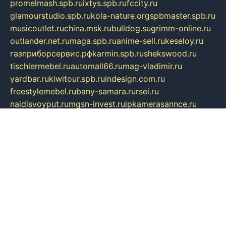
promelmash.spb.ru
ixtys.spb.ru
fccity.ru
glamourstudio.spb.ru
kola-nature.org
spbmaster.spb.ru
musicoutlet.ru
china.msk.ru
bulldog.su
grimm-online.ru
outlander.net.ru
maga.spb.ru
anime-sell.ru
keseloy.ru
газприборсервис.рф
karmin.spb.ru
shekswood.ru
tischlermebel.ru
automall66.ru
mag-vladimir.ru
yardbar.ru
kiwitour.spb.ru
indesign.com.ru
freestylemebel.ru
bany-samara.ru
rsei.ru
naidisvoyput.ru
mgsn-invest.ru
ipkamerasannce.ru
alicante-house.ru
ibelka74.ru
cozyhouse.info
vlkargalev-studio.ru
700mb.ru
figura-ufa.ru
alina-live.ru
belarusiannews.ru
womenknow.ru
dos-vniimk.ru
sega.net.ru
dv.net.ru
phenomenonsofhistory.com
telesputnik.net.ru
wall.pp.ru
pylesosroidmi.ru
gtc-clan.ru
cligs.ru
bibikazap.ru
popova.org.ru
netwhistler.spb.ru
bellvil.ru
bonzon.ru
iss-vladik.ru
defiparis.net.ru
las-gryzas.ru
amku.ru
electednews.spb.ru
feather.org.ru
spar72.ru
tankiigri.ru