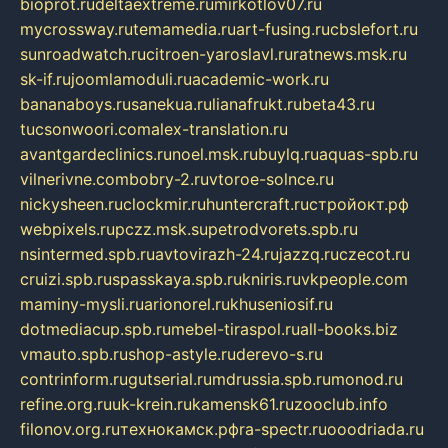
bioprot.ru
deltaextreme.ru
mirkotlov07.ru
mycrossway.ru
temamedia.ru
art-fusing.ru
cbslefort.ru
sunroadwatch.ru
citroen-yaroslavl.ru
ratnews.msk.ru
sk-if.ru
joomlamoduli.ru
academic-work.ru
bananaboys.ru
sanekua.ru
lianafrukt.ru
beta43.ru
tucsonwoori.com
alex-translation.ru
avantgardeclinics.ru
noel.msk.ru
buylq.ru
aquas-spb.ru
vilnerivne.com
bobry-2.ru
vtoroe-solnce.ru
nickysheen.ru
clockmir.ru
huntercraft.ru
стройокт.рф
webpixels.ru
pczz.msk.su
petrodvorets.spb.ru
nsintermed.spb.ru
avtovirazh-24.ru
jazzq.ru
czecot.ru
cruizi.spb.ru
spasskaya.spb.ru
kniris.ru
vkpeople.com
maminy-mysli.ru
arionorel.ru
khuseniosif.ru
dotmediacup.spb.ru
mebel-tiraspol.ru
all-books.biz
vmauto.spb.ru
shop-astyle.ru
derevo-s.ru
contrinform.ru
gutserial.ru
mdrussia.spb.ru
monod.ru
refine.org.ru
uk-krein.ru
kamensk61.ru
zooclub.info
filonov.org.ru
технокамск.рф
ra-spectr.ru
ooodriada.ru