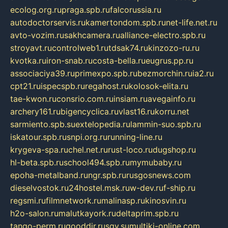
ecolog.org.ru
praga.spb.ru
falcorussia.ru
autodoctorservis.ru
kamertondom.spb.ru
net-life.net.ru
avto-vozim.ru
sakhcamera.ru
alliance-electro.spb.ru
stroyavt.ru
controlweb1.ru
tdsak74.ru
kinzozo-ru.ru
kvotka.ru
iron-snab.ru
costa-bella.ru
eugrus.pp.ru
associaciya39.ru
primexpo.spb.ru
bezmorchin.ru
ia2.ru
cpt21.ru
ispecspb.ru
regahost.ru
kolosok-elita.ru
tae-kwon.ru
consrio.com.ru
insiam.ru
avegainfo.ru
archery161.ru
bigencyclica.ru
vlast16.ru
korru.net
sarmiento.spb.su
extelopedia.ru
lammin-suo.spb.ru
iskatour.spb.ru
snpi.org.ru
running-line.ru
krygeva-spa.ru
chel.net.ru
rust-loco.ru
dugshop.ru
hl-beta.spb.ru
school494.spb.ru
mymubaby.ru
epoha-metalband.ru
ngr.spb.ru
rusgosnews.com
dieselvostok.ru
24hostel.msk.ru
w-dev.ru
f-ship.ru
regsmi.ru
filmnetwork.ru
malinasp.ru
kinosvin.ru
h2o-salon.ru
malutkayork.ru
deltaprim.spb.ru
tango-perm.ru
gooddir.ru
sgv.su
multiki-online.com