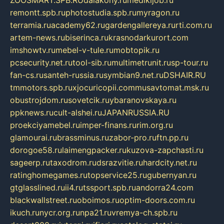
remontt.spb.ru
photostudia.spb.ru
myragon.ru
terramia.ru
academy62.ru
gardengallereya.ru
rti.com.ru
artem-news.ru
biserinca.ru
krasnodarkurort.com
imshowtv.ru
mebel-v-tule.ru
mobtopik.ru
pcsecurity.net.ru
tool-sib.ru
multimetrunit.ru
sp-tour.ru
fan-cs.ru
santeh-russia.ru
symbian9.net.ru
DSHAIR.RU
tmmotors.spb.ru
xjocuricopii.com
musavtomat.msk.ru
obustrojdom.ru
sovetcik.ru
ybaranovskaya.ru
ppknews.ru
cult-alshei.ru
JAPANRUSSIA.RU
proekciyamebel.ru
imper-finans.ru
rim.org.ru
glamourai.ru
brassminus.ru
zabor-pro.ru
ftn.pp.ru
dorogoe58.ru
laimengpacker.ru
kuzova-zapchasti.ru
sageerp.ru
taxodrom.ru
dsrazvitie.ru
hardcity.net.ru
ratinghomegames.ru
topservice25.ru
gubernyan.ru
gtglasslined.ru
ii4.ru
tssport.spb.ru
andorra24.com
blackwallstreet.ru
oboimos.ru
optim-doors.com.ru
ikuch.ru
nycr.org.ru
npa21.ru
vremya-ch.spb.ru