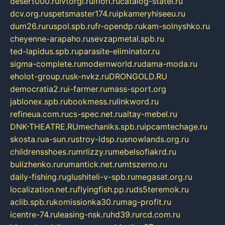
desert000.ru
ivtorgi.ru
ifiori.ru
catalog-statei.ru
dcv.org.ru
spetsmaster174.ru
ipkameryhiseeu.ru
dum26.ru
ruspol.spb.ru
fr-opendp.ru
kam-solnyshko.ru
cheyenne-arapaho.ru
sevzapmetal.spb.ru
ted-lapidus.spb.ru
parasite-eliminator.ru
sigma-complete.ru
modernworld.ru
dama-moda.ru
eholot-group.ru
sk-nvkz.ru
DRONGOLD.RU
democratia2.ru
i-farmer.ru
mass-sport.org
jablonex.spb.ru
bookmess.ru
linkword.ru
refineua.com.ru
cs-spec.net.ru
altay-mebel.ru
DNK-THEATRE.RU
mechaniks.spb.ru
ipcamtechage.ru
skosta.ru
a-sun.ru
stroy-ldsp.ru
snowlands.org.ru
childrensshoes.ru
mrlizzy.ru
mebelsofiakrd.ru
bulizhenko.ru
rumantick.net.ru
mtszerno.ru
daily-fishing.ru
glushiteli-v-spb.ru
megasat.org.ru
localization.net.ru
flyingfish.pp.ru
ds5teremok.ru
aclib.spb.ru
komissionka30.ru
mag-profit.ru
icentre-74.ru
leasing-nsk.ru
hd39.ru
rcd.com.ru