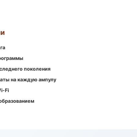
ми
га
программы
следнего поколения
аты на каждую ампулу
i-Fi
образованием