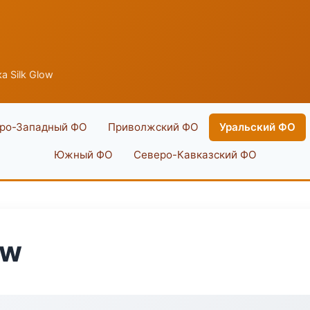
а Silk Glow
ро-Западный ФО
Приволжский ФО
Уральский ФО
Южный ФО
Северо-Кавказский ФО
ow