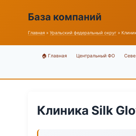
База компаний
Главная
»
Уральский федеральный округ
» Клиник
🏠 Главная
Центральный ФО
Севе
Клиника Silk Gl