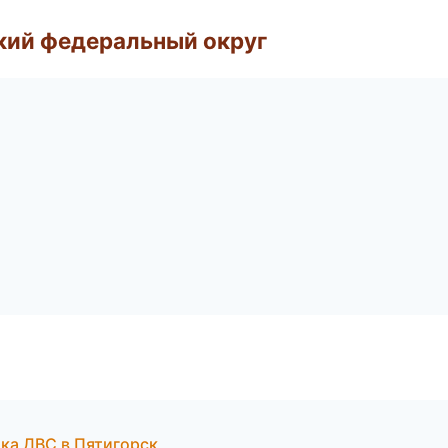
ский федеральный округ
ика ДВС в Пятигорск