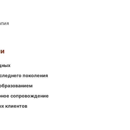
апия
ми
одных
следнего поколения
образованием
урное сопровождение
ых клиентов