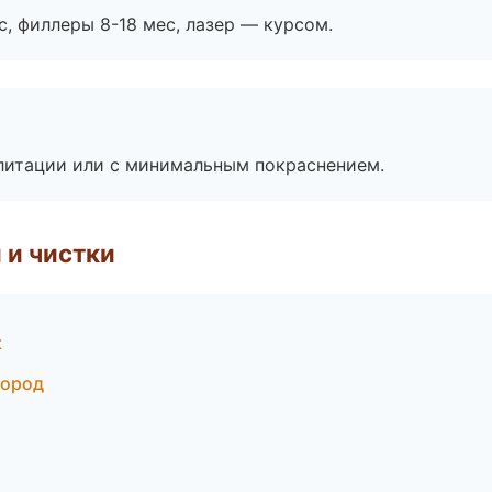
с, филлеры 8-18 мес, лазер — курсом.
литации или с минимальным покраснением.
 и чистки
к
город