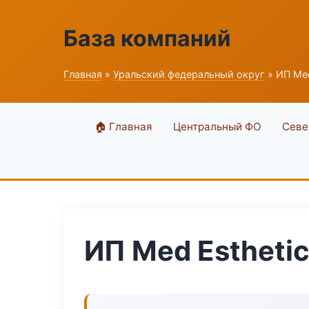
База компаний
Главная
»
Уральский федеральный округ
» ИП Med
🏠 Главная
Центральный ФО
Севе
ИП Med Estheti