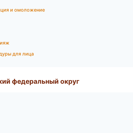
яция и омоложение
кияж
едуры для лица
ский федеральный округ