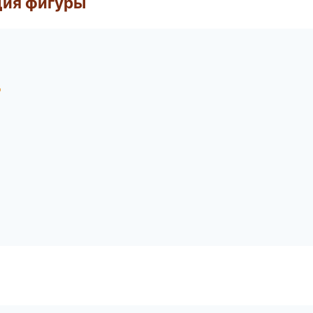
ция фигуры
д