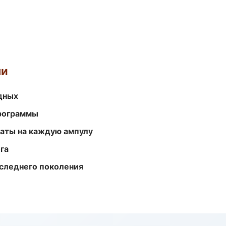
ми
одных
программы
аты на каждую ампулу
га
следнего поколения