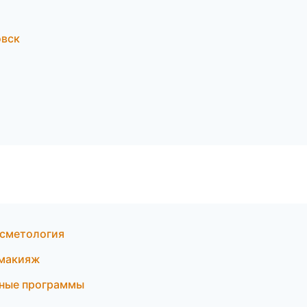
овск
осметология
 макияж
тные программы