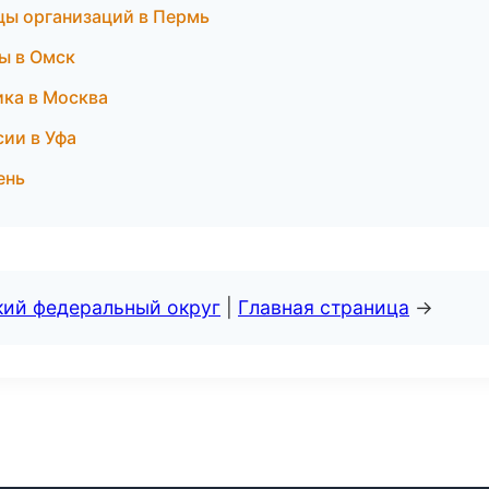
цы организаций в Пермь
ы в Омск
ика в Москва
сии в Уфа
ень
кий федеральный округ
|
Главная страница
→