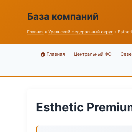
База компаний
Главная
»
Уральский федеральный округ
» Esthet
🏠 Главная
Центральный ФО
Севе
Esthetic Premiu