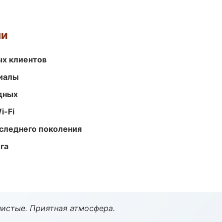
ми
ых клиентов
риалы
одных
i-Fi
следнего поколения
га
чистые. Приятная атмосфера.