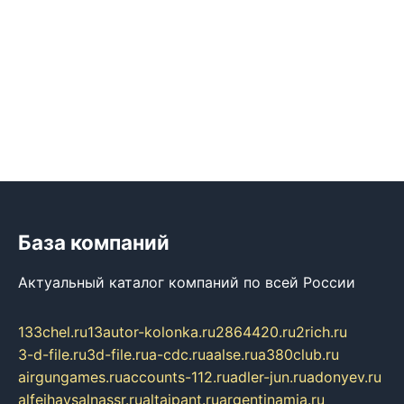
База компаний
Актуальный каталог компаний по всей России
133chel.ru
13autor-kolonka.ru
2864420.ru
2rich.ru
3-d-file.ru
3d-file.ru
a-cdc.ru
aalse.ru
a380club.ru
airgungames.ru
accounts-112.ru
adler-jun.ru
adonyev.ru
alfeihavsalnassr.ru
altaipant.ru
argentinamia.ru