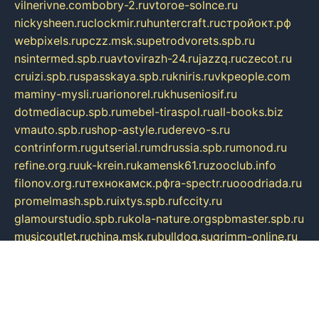
vilnerivne.com
bobry-2.ru
vtoroe-solnce.ru
nickysheen.ru
clockmir.ru
huntercraft.ru
стройокт.рф
webpixels.ru
pczz.msk.su
petrodvorets.spb.ru
nsintermed.spb.ru
avtovirazh-24.ru
jazzq.ru
czecot.ru
cruizi.spb.ru
spasskaya.spb.ru
kniris.ru
vkpeople.com
maminy-mysli.ru
arionorel.ru
khuseniosif.ru
dotmediacup.spb.ru
mebel-tiraspol.ru
all-books.biz
vmauto.spb.ru
shop-astyle.ru
derevo-s.ru
contrinform.ru
gutserial.ru
mdrussia.spb.ru
monod.ru
refine.org.ru
uk-krein.ru
kamensk61.ru
zooclub.info
filonov.org.ru
технокамск.рф
ra-spectr.ru
ooodriada.ru
promelmash.spb.ru
ixtys.spb.ru
fccity.ru
glamourstudio.spb.ru
kola-nature.org
spbmaster.spb.ru
musicoutlet.ru
china.msk.ru
bulldog.su
grimm-online.ru
outlander.net.ru
maga.spb.ru
anime-sell.ru
keseloy.ru
газприборсервис.рф
karmin.spb.ru
shekswood.ru
tischlermebel.ru
automall66.ru
mag-vladimir.ru
yardbar.ru
kiwitour.spb.ru
indesign.com.ru