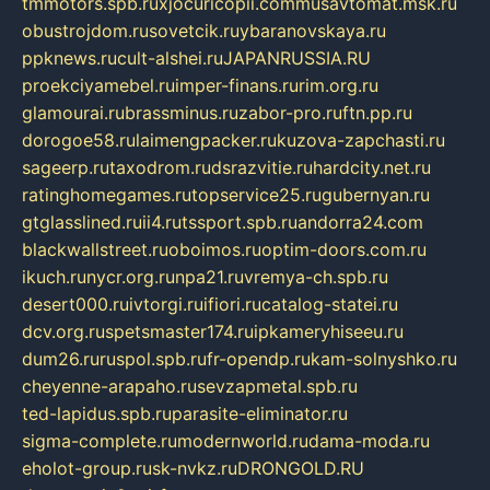
tmmotors.spb.ru
xjocuricopii.com
musavtomat.msk.ru
obustrojdom.ru
sovetcik.ru
ybaranovskaya.ru
ppknews.ru
cult-alshei.ru
JAPANRUSSIA.RU
proekciyamebel.ru
imper-finans.ru
rim.org.ru
glamourai.ru
brassminus.ru
zabor-pro.ru
ftn.pp.ru
dorogoe58.ru
laimengpacker.ru
kuzova-zapchasti.ru
sageerp.ru
taxodrom.ru
dsrazvitie.ru
hardcity.net.ru
ratinghomegames.ru
topservice25.ru
gubernyan.ru
gtglasslined.ru
ii4.ru
tssport.spb.ru
andorra24.com
blackwallstreet.ru
oboimos.ru
optim-doors.com.ru
ikuch.ru
nycr.org.ru
npa21.ru
vremya-ch.spb.ru
desert000.ru
ivtorgi.ru
ifiori.ru
catalog-statei.ru
dcv.org.ru
spetsmaster174.ru
ipkameryhiseeu.ru
dum26.ru
ruspol.spb.ru
fr-opendp.ru
kam-solnyshko.ru
cheyenne-arapaho.ru
sevzapmetal.spb.ru
ted-lapidus.spb.ru
parasite-eliminator.ru
sigma-complete.ru
modernworld.ru
dama-moda.ru
eholot-group.ru
sk-nvkz.ru
DRONGOLD.RU