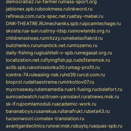
democratia2.ru
i-farmer.ru
mass-sport.org
jablonex.spb.ru
bookmess.ru
linkword.ru
refineua.com.ru
cs-spec.net.ru
altay-mebel.ru
DNK-THEATRE.RU
mechaniks.spb.ru
ipcamtechage.ru
skosta.ru
a-sun.ru
stroy-ldsp.ru
snowlands.org.ru
childrensshoes.ru
mrlizzy.ru
mebelsofiakrd.ru
bulizhenko.ru
rumantick.net.ru
mtszerno.ru
daily-fishing.ru
glushiteli-v-spb.ru
megasat.org.ru
localization.net.ru
flyingfish.pp.ru
ds5teremok.ru
aclib.spb.ru
komissionka30.ru
mag-profit.ru
icentre-74.ru
leasing-nsk.ru
hd39.ru
rcd.com.ru
bioprot.ru
deltaextreme.ru
mirkotlov07.ru
mycrossway.ru
temamedia.ru
art-fusing.ru
cbslefort.ru
sunroadwatch.ru
citroen-yaroslavl.ru
ratnews.msk.ru
sk-if.ru
joomlamoduli.ru
academic-work.ru
bananaboys.ru
sanekua.ru
lianafrukt.ru
beta43.ru
tucsonwoori.com
alex-translation.ru
avantgardeclinics.ru
noel.msk.ru
buylq.ru
aquas-spb.ru