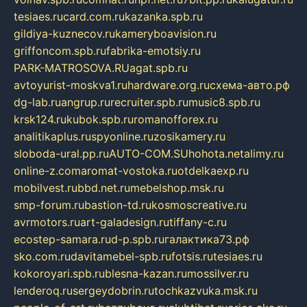
tesiaes.ru
card.com.ru
kazanka.spb.ru
gildiya-kuznecov.ru
kameryboavision.ru
griffoncom.spb.ru
fabrika-emotsiy.ru
PARK-MATROSOVA.RU
agat.spb.ru
avtoyurist-moskva1.ru
hardware.org.ru
схема-авто.рф
dg-lab.ru
angrup.ru
recruiter.spb.ru
music8.spb.ru
krsk124.ru
kubok.spb.ru
romanofforex.ru
analitikaplus.ru
spyonline.ru
zosikamery.ru
sloboda-ural.pp.ru
AUTO-COM.SU
hohota.net
alimy.ru
online-z.com
aromat-vostoka.ru
otdelkaexp.ru
mobilvest.ru
bbd.net.ru
mebelshop.msk.ru
smp-forum.ru
bastion-td.ru
kosmoscreative.ru
avrmotors.ru
art-galadesign.ru
tiffany-c.ru
ecostep-samara.ru
d-p.spb.ru
галактика73.рф
sko.com.ru
davitamebel-spb.ru
fotsis.ru
tesiaes.ru
kokoroyari.spb.ru
blesna-kazan.ru
mossilver.ru
lenderoq.ru
sergeydobrin.ru
tochkazvuka.msk.ru