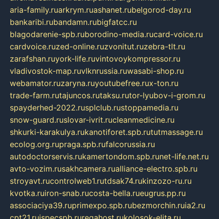
aria-family.ru
arkrym.ru
ashanet.ru
belgorod-day.ru
bankaribi.ru
bandamn.ru
bigfatcc.ru
blagodarenie-spb.ru
borodino-media.ru
card-voice.ru
cardvoice.ru
zed-online.ru
zvonitut.ru
zebra-tlt.ru
zarafshan.ru
york-life.ru
vintovoykompressor.ru
vladivostok-map.ru
vlknrussia.ru
wasabi-shop.ru
webamator.ru
zaryna.ru
youtubefree.ru
x-ton.ru
trade-farm.ru
tajuncos.ru
taksu.ru
tor-lyubov-i-grom.ru
spayderhed-2022.ru
splclub.ru
stoppamedia.ru
snow-guard.ru
slovar-ivrit.ru
cleanmedicine.ru
shkurki-karakulya.ru
kanotiforet.spb.ru
tutmassage.ru
ecolog.org.ru
praga.spb.ru
falcorussia.ru
autodoctorservis.ru
kamertondom.spb.ru
net-life.net.ru
avto-vozim.ru
sakhcamera.ru
alliance-electro.spb.ru
stroyavt.ru
controlweb1.ru
tdsak74.ru
kinzozo-ru.ru
kvotka.ru
iron-snab.ru
costa-bella.ru
eugrus.pp.ru
associaciya39.ru
primexpo.spb.ru
bezmorchin.ru
ia2.ru
cpt21.ru
ispecspb.ru
regahost.ru
kolosok-elita.ru