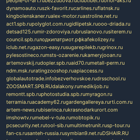
people-of-art.ru
bezzubova.ru
clubtibet.ru
orior-aks.ru
dynamoauto.ru
szk-favorit.ru
carlines.ru
flatnsk.ru
kingbolenskaner.ru
alex-motor.ru
astroline.net.ru
act1.spb.ru
polyglot.com.ru
gidlipetsk.ru
ooo-driada.ru
detsad125.ru
mir-zdoroviya.ru
bruslanovo.ru
siterem.ru
council.spb.ru
лодкипатриот.рф
kafekolizey.ru
iclub.net.ru
gazon-easy.ru
sugarepilekb.ru
grinox.ru
pylesostineco.ru
msts-ozarenie.ru
kameryjooan.ru
artemovskij.ru
dopler.spb.ru
aid70.ru
metall-perm.ru
ndm.msk.ru
ratingzooshop.ru
apiaccess.ru
globalautotrade.info
bezverhovskoe.ru
drsschool.ru
ZOOSMART.SPB.RU
dalakony.ru
medikijob.ru
remontt.spb.ru
photostudia.spb.ru
myragon.ru
terramia.ru
academy62.ru
gardengallereya.ru
rti.com.ru
artem-news.ru
biserinca.ru
krasnodarkurort.com
imshowtv.ru
mebel-v-tule.ru
mobtopik.ru
pcsecurity.net.ru
tool-sib.ru
multimetrunit.ru
sp-tour.ru
fan-cs.ru
santeh-russia.ru
symbian9.net.ru
DSHAIR.RU