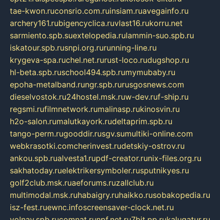
tae-kwon.ru
consrio.com.ru
insiam.ru
avegainfo.ru
archery161.ru
bigencyclica.ru
vlast16.ru
korru.net
sarmiento.spb.su
extelopedia.ru
lammin-suo.spb.ru
iskatour.spb.ru
snpi.org.ru
running-line.ru
krygeva-spa.ru
chel.net.ru
rust-loco.ru
dugshop.ru
hl-beta.spb.ru
school494.spb.ru
mymubaby.ru
epoha-metalband.ru
ngr.spb.ru
rusgosnews.com
dieselvostok.ru
24hostel.msk.ru
w-dev.ru
f-ship.ru
regsmi.ru
filmnetwork.ru
malinasp.ru
kinosvin.ru
h2o-salon.ru
malutkayork.ru
deltaprim.spb.ru
tango-perm.ru
gooddir.ru
sgv.su
multiki-online.com
webkrasotki.com
cherinvest.ru
detskiy-ostrov.ru
ankou.spb.ru
alvesta1.ru
pdf-creator.ru
nix-files.org.ru
sakhatoday.ru
elektrikersymboler.ru
sputnikyes.ru
golf2club.msk.ru
aeforums.ru
zallclub.ru
multimodal.msk.ru
habaigry.ru
haikko.ru
sobakopedia.ru
isz-fest.ru
ewnc.info
screensaver-clock.net.ru
volnav.spb.ru
comnat.ru
npf.net.ru
7bit.pp.ru
kalugatur.ru