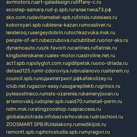
avrmotors.ru
art-galadesign.ru
tiffany-c.ru
ecostep-samara.ru
d-p.spb.ru
галактика73.рф
sko.com.ru
davitamebel-spb.ru
fotsis.ru
tesiaes.ru
kokoroyari.spb.ru
blesna-kazan.ru
mossilver.ru
lenderoq.ru
sergeydobrin.ru
tochkazvuka.msk.ru
people-of-art.ru
bezzubova.ru
clubtibet.ru
orior-aks.ru
dynamoauto.ru
szk-favorit.ru
carlines.ru
flatnsk.ru
kingbolenskaner.ru
alex-motor.ru
astroline.net.ru
act1.spb.ru
polyglot.com.ru
gidlipetsk.ru
ooo-driada.ru
detsad125.ru
mir-zdoroviya.ru
bruslanovo.ru
siterem.ru
council.spb.ru
лодкипатриот.рф
kafekolizey.ru
iclub.net.ru
gazon-easy.ru
sugarepilekb.ru
grinox.ru
pylesostineco.ru
msts-ozarenie.ru
kameryjooan.ru
artemovskij.ru
dopler.spb.ru
aid70.ru
metall-perm.ru
ndm.msk.ru
ratingzooshop.ru
apiaccess.ru
globalautotrade.info
bezverhovskoe.ru
drsschool.ru
ZOOSMART.SPB.RU
dalakony.ru
medikijob.ru
remontt.spb.ru
photostudia.spb.ru
myragon.ru