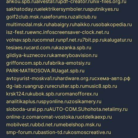
ankou.spb.ru
alvesta1.ru
pdf-creator.ru
nix-files.org.ru
sakhatoday.ru
elektrikersymboler.ru
sputnikyes.ru
golf2club.msk.ru
aeforums.ru
zallclub.ru
multimodal.msk.ru
habaigry.ru
haikko.ru
sobakopedia.ru
isz-fest.ru
ewnc.info
screensaver-clock.net.ru
volnav.spb.ru
comnat.ru
npf.net.ru
7bit.pp.ru
kalugatur.ru
tesiaes.ru
card.com.ru
kazanka.spb.ru
gildiya-kuznecov.ru
kameryboavision.ru
griffoncom.spb.ru
fabrika-emotsiy.ru
PARK-MATROSOVA.RU
agat.spb.ru
avtoyurist-moskva1.ru
hardware.org.ru
схема-авто.рф
dg-lab.ru
angrup.ru
recruiter.spb.ru
music8.spb.ru
krsk124.ru
kubok.spb.ru
romanofforex.ru
analitikaplus.ru
spyonline.ru
zosikamery.ru
sloboda-ural.pp.ru
AUTO-COM.SU
hohota.net
alimy.ru
online-z.com
aromat-vostoka.ru
otdelkaexp.ru
mobilvest.ru
bbd.net.ru
mebelshop.msk.ru
smp-forum.ru
bastion-td.ru
kosmoscreative.ru