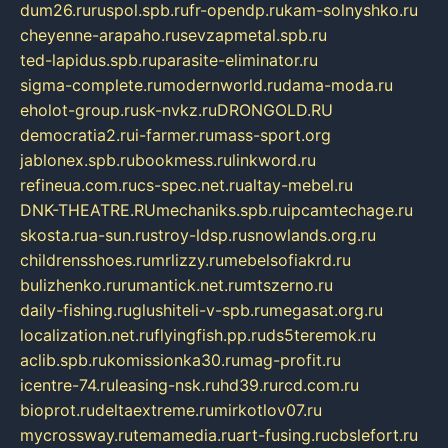
dum26.ru
ruspol.spb.ru
fr-opendp.ru
kam-solnyshko.ru
cheyenne-arapaho.ru
sevzapmetal.spb.ru
ted-lapidus.spb.ru
parasite-eliminator.ru
sigma-complete.ru
modernworld.ru
dama-moda.ru
eholot-group.ru
sk-nvkz.ru
DRONGOLD.RU
democratia2.ru
i-farmer.ru
mass-sport.org
jablonex.spb.ru
bookmess.ru
linkword.ru
refineua.com.ru
cs-spec.net.ru
altay-mebel.ru
DNK-THEATRE.RU
mechaniks.spb.ru
ipcamtechage.ru
skosta.ru
a-sun.ru
stroy-ldsp.ru
snowlands.org.ru
childrensshoes.ru
mrlizzy.ru
mebelsofiakrd.ru
bulizhenko.ru
rumantick.net.ru
mtszerno.ru
daily-fishing.ru
glushiteli-v-spb.ru
megasat.org.ru
localization.net.ru
flyingfish.pp.ru
ds5teremok.ru
aclib.spb.ru
komissionka30.ru
mag-profit.ru
icentre-74.ru
leasing-nsk.ru
hd39.ru
rcd.com.ru
bioprot.ru
deltaextreme.ru
mirkotlov07.ru
mycrossway.ru
temamedia.ru
art-fusing.ru
cbslefort.ru