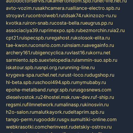
autodoctorservis.ru
kamertondom.spb.ru
net-life.net.ru
avto-vozim.ru
sakhcamera.ru
alliance-electro.spb.ru
stroyavt.ru
controlweb1.ru
tdsak74.ru
kinzozo-ru.ru
kvotka.ru
iron-snab.ru
costa-bella.ru
eugrus.pp.ru
associaciya39.ru
primexpo.spb.ru
bezmorchin.ru
ia2.ru
cpt21.ru
ispecspb.ru
regahost.ru
kolosok-elita.ru
tae-kwon.ru
consrio.com.ru
insiam.ru
avegainfo.ru
archery161.ru
bigencyclica.ru
vlast16.ru
korru.net
sarmiento.spb.su
extelopedia.ru
lammin-suo.spb.ru
iskatour.spb.ru
snpi.org.ru
running-line.ru
krygeva-spa.ru
chel.net.ru
rust-loco.ru
dugshop.ru
hl-beta.spb.ru
school494.spb.ru
mymubaby.ru
epoha-metalband.ru
ngr.spb.ru
rusgosnews.com
dieselvostok.ru
24hostel.msk.ru
w-dev.ru
f-ship.ru
regsmi.ru
filmnetwork.ru
malinasp.ru
kinosvin.ru
h2o-salon.ru
malutkayork.ru
deltaprim.spb.ru
tango-perm.ru
gooddir.ru
sgv.su
multiki-online.com
webkrasotki.com
cherinvest.ru
detskiy-ostrov.ru