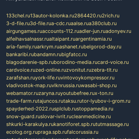
133chel.ru
13autor-kolonka.ru
2864420.ru
2rich.ru
3-d-file.ru
3d-file.ru
a-cdc.ru
aalse.ru
a380club.ru
airgungames.ru
accounts-112.ru
adler-jun.ru
adonyev.ru
alfeihavsalnassr.ru
altaipant.ru
argentinamia.ru
aria-family.ru
arkrym.ru
ashanet.ru
belgorod-day.ru
bankaribi.ru
bandamn.ru
bigfatcc.ru
blagodarenie-spb.ru
borodino-media.ru
card-voice.ru
cardvoice.ru
zed-online.ru
zvonitut.ru
zebra-tlt.ru
zarafshan.ru
york-life.ru
vintovoykompressor.ru
vladivostok-map.ru
vlknrussia.ru
wasabi-shop.ru
webamator.ru
zaryna.ru
youtubefree.ru
x-ton.ru
trade-farm.ru
tajuncos.ru
taksu.ru
tor-lyubov-i-grom.ru
spayderhed-2022.ru
splclub.ru
stoppamedia.ru
snow-guard.ru
slovar-ivrit.ru
cleanmedicine.ru
shkurki-karakulya.ru
kanotiforet.spb.ru
tutmassage.ru
ecolog.org.ru
praga.spb.ru
falcorussia.ru