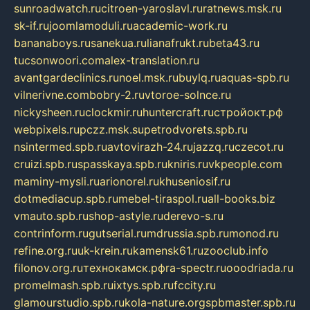
sunroadwatch.ru
citroen-yaroslavl.ru
ratnews.msk.ru
sk-if.ru
joomlamoduli.ru
academic-work.ru
bananaboys.ru
sanekua.ru
lianafrukt.ru
beta43.ru
tucsonwoori.com
alex-translation.ru
avantgardeclinics.ru
noel.msk.ru
buylq.ru
aquas-spb.ru
vilnerivne.com
bobry-2.ru
vtoroe-solnce.ru
nickysheen.ru
clockmir.ru
huntercraft.ru
стройокт.рф
webpixels.ru
pczz.msk.su
petrodvorets.spb.ru
nsintermed.spb.ru
avtovirazh-24.ru
jazzq.ru
czecot.ru
cruizi.spb.ru
spasskaya.spb.ru
kniris.ru
vkpeople.com
maminy-mysli.ru
arionorel.ru
khuseniosif.ru
dotmediacup.spb.ru
mebel-tiraspol.ru
all-books.biz
vmauto.spb.ru
shop-astyle.ru
derevo-s.ru
contrinform.ru
gutserial.ru
mdrussia.spb.ru
monod.ru
refine.org.ru
uk-krein.ru
kamensk61.ru
zooclub.info
filonov.org.ru
технокамск.рф
ra-spectr.ru
ooodriada.ru
promelmash.spb.ru
ixtys.spb.ru
fccity.ru
glamourstudio.spb.ru
kola-nature.org
spbmaster.spb.ru