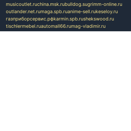
musicoutlet.ru
china.msk.ru
bulldog.su
grimm-online.ru
outlander.net.ru
maga.spb.ru
anime-sell.ru
keseloy.ru
газприборсервис.рф
karmin.spb.ru
shekswood.ru
tischlermebel.ru
automall66.ru
mag-vladimir.ru
yardbar.ru
kiwitour.spb.ru
indesign.com.ru
freestylemebel.ru
bany-samara.ru
rsei.ru
naidisvoyput.ru
mgsn-invest.ru
ipkamerasannce.ru
alicante-house.ru
ibelka74.ru
cozyhouse.info
vlkargalev-studio.ru
700mb.ru
figura-ufa.ru
alina-live.ru
belarusiannews.ru
womenknow.ru
dos-vniimk.ru
sega.net.ru
dv.net.ru
phenomenonsofhistory.com
telesputnik.net.ru
wall.pp.ru
pylesosroidmi.ru
gtc-clan.ru
cligs.ru
bibikazap.ru
popova.org.ru
netwhistler.spb.ru
bellvil.ru
bonzon.ru
iss-vladik.ru
defiparis.net.ru
las-gryzas.ru
amku.ru
electednews.spb.ru
feather.org.ru
spar72.ru
tankiigri.ru
dominus.com.ru
ibtree.ru
sanykool.pp.ru
unixlib.org.ru
menatep.spb.ru
gartenterrassen.ru
printeka.ru