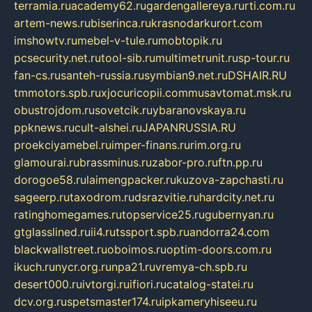
terramia.ru
academy62.ru
gardengallereya.ru
rti.com.ru
artem-news.ru
biserinca.ru
krasnodarkurort.com
imshowtv.ru
mebel-v-tule.ru
mobtopik.ru
pcsecurity.net.ru
tool-sib.ru
multimetrunit.ru
sp-tour.ru
fan-cs.ru
santeh-russia.ru
symbian9.net.ru
DSHAIR.RU
tmmotors.spb.ru
xjocuricopii.com
musavtomat.msk.ru
obustrojdom.ru
sovetcik.ru
ybaranovskaya.ru
ppknews.ru
cult-alshei.ru
JAPANRUSSIA.RU
proekciyamebel.ru
imper-finans.ru
rim.org.ru
glamourai.ru
brassminus.ru
zabor-pro.ru
ftn.pp.ru
dorogoe58.ru
laimengpacker.ru
kuzova-zapchasti.ru
sageerp.ru
taxodrom.ru
dsrazvitie.ru
hardcity.net.ru
ratinghomegames.ru
topservice25.ru
gubernyan.ru
gtglasslined.ru
ii4.ru
tssport.spb.ru
andorra24.com
blackwallstreet.ru
oboimos.ru
optim-doors.com.ru
ikuch.ru
nycr.org.ru
npa21.ru
vremya-ch.spb.ru
desert000.ru
ivtorgi.ru
ifiori.ru
catalog-statei.ru
dcv.org.ru
spetsmaster174.ru
ipkameryhiseeu.ru