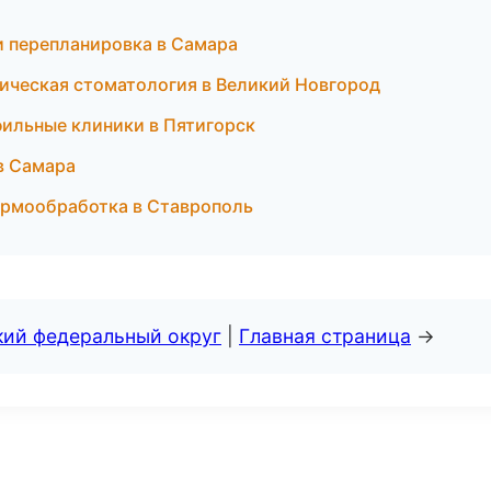
и перепланировка в Самара
етическая стоматология в Великий Новгород
офильные клиники в Пятигорск
 в Самара
термообработка в Ставрополь
кий федеральный округ
|
Главная страница
→