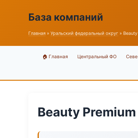
База компаний
Главная
»
Уральский федеральный округ
» Beauty
🏠 Главная
Центральный ФО
Севе
Beauty Premium