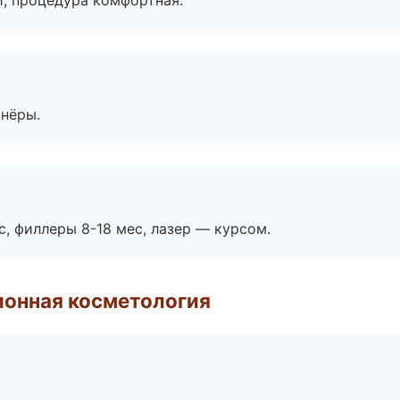
, процедура комфортная.
тнёры.
с, филлеры 8-18 мес, лазер — курсом.
ионная косметология