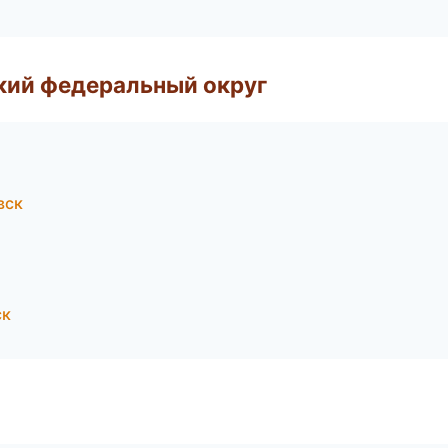
ский федеральный округ
вск
ск