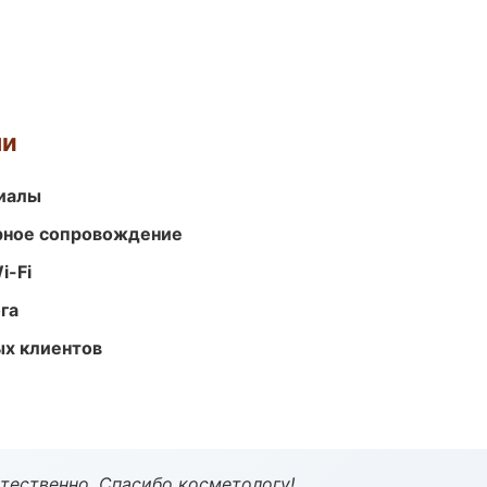
ми
риалы
урное сопровождение
i-Fi
га
ых клиентов
тественно. Спасибо косметологу!