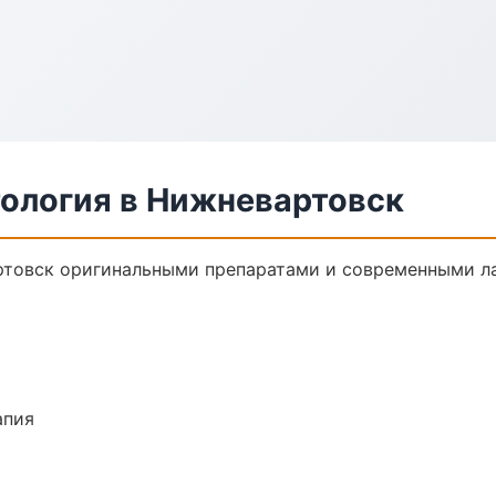
ология в Нижневартовск
ртовск оригинальными препаратами и современными ла
апия