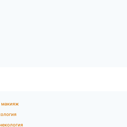
й макияж
екология
инекология