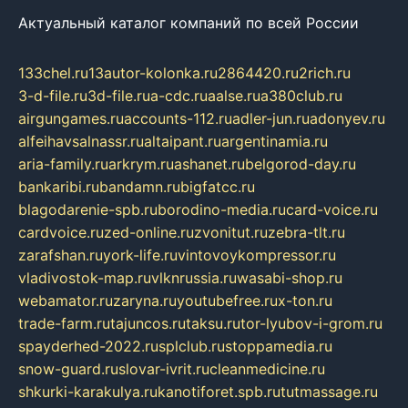
Актуальный каталог компаний по всей России
133chel.ru
13autor-kolonka.ru
2864420.ru
2rich.ru
3-d-file.ru
3d-file.ru
a-cdc.ru
aalse.ru
a380club.ru
airgungames.ru
accounts-112.ru
adler-jun.ru
adonyev.ru
alfeihavsalnassr.ru
altaipant.ru
argentinamia.ru
aria-family.ru
arkrym.ru
ashanet.ru
belgorod-day.ru
bankaribi.ru
bandamn.ru
bigfatcc.ru
blagodarenie-spb.ru
borodino-media.ru
card-voice.ru
cardvoice.ru
zed-online.ru
zvonitut.ru
zebra-tlt.ru
zarafshan.ru
york-life.ru
vintovoykompressor.ru
vladivostok-map.ru
vlknrussia.ru
wasabi-shop.ru
webamator.ru
zaryna.ru
youtubefree.ru
x-ton.ru
trade-farm.ru
tajuncos.ru
taksu.ru
tor-lyubov-i-grom.ru
spayderhed-2022.ru
splclub.ru
stoppamedia.ru
snow-guard.ru
slovar-ivrit.ru
cleanmedicine.ru
shkurki-karakulya.ru
kanotiforet.spb.ru
tutmassage.ru