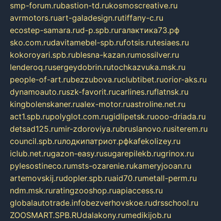
smp-forum.ru
bastion-td.ru
kosmoscreative.ru
avrmotors.ru
art-galadesign.ru
tiffany-c.ru
ecostep-samara.ru
d-p.spb.ru
галактика73.рф
sko.com.ru
davitamebel-spb.ru
fotsis.ru
tesiaes.ru
kokoroyari.spb.ru
blesna-kazan.ru
mossilver.ru
lenderoq.ru
sergeydobrin.ru
tochkazvuka.msk.ru
people-of-art.ru
bezzubova.ru
clubtibet.ru
orior-aks.ru
dynamoauto.ru
szk-favorit.ru
carlines.ru
flatnsk.ru
kingbolenskaner.ru
alex-motor.ru
astroline.net.ru
act1.spb.ru
polyglot.com.ru
gidlipetsk.ru
ooo-driada.ru
detsad125.ru
mir-zdoroviya.ru
bruslanovo.ru
siterem.ru
council.spb.ru
лодкипатриот.рф
kafekolizey.ru
iclub.net.ru
gazon-easy.ru
sugarepilekb.ru
grinox.ru
pylesostineco.ru
msts-ozarenie.ru
kameryjooan.ru
artemovskij.ru
dopler.spb.ru
aid70.ru
metall-perm.ru
ndm.msk.ru
ratingzooshop.ru
apiaccess.ru
globalautotrade.info
bezverhovskoe.ru
drsschool.ru
ZOOSMART.SPB.RU
dalakony.ru
medikijob.ru