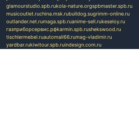
glamourstudio.spb.ru
kola-nature.org
spbmaster.spb.ru
musicoutlet.ru
china.msk.ru
bulldog.su
grimm-online.ru
outlander.net.ru
maga.spb.ru
anime-sell.ru
keseloy.ru
газприборсервис.рф
karmin.spb.ru
shekswood.ru
tischlermebel.ru
automall66.ru
mag-vladimir.ru
yardbar.ru
kiwitour.spb.ru
indesign.com.ru
freestylemebel.ru
bany-samara.ru
rsei.ru
naidisvoyput.ru
mgsn-invest.ru
ipkamerasannce.ru
alicante-house.ru
ibelka74.ru
cozyhouse.info
vlkargalev-studio.ru
700mb.ru
figura-ufa.ru
alina-live.ru
belarusiannews.ru
womenknow.ru
dos-vniimk.ru
sega.net.ru
dv.net.ru
phenomenonsofhistory.com
telesputnik.net.ru
wall.pp.ru
pylesosroidmi.ru
gtc-clan.ru
cligs.ru
bibikazap.ru
popova.org.ru
netwhistler.spb.ru
bellvil.ru
bonzon.ru
iss-vladik.ru
defiparis.net.ru
las-gryzas.ru
amku.ru
electednews.spb.ru
feather.org.ru
spar72.ru
tankiigri.ru
dominus.com.ru
ibtree.ru
sanykool.pp.ru
unixlib.org.ru