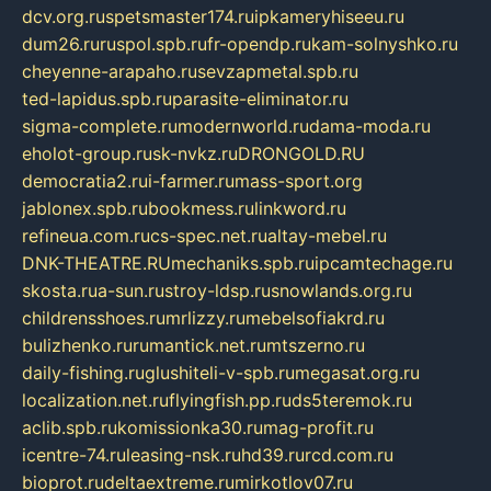
dcv.org.ru
spetsmaster174.ru
ipkameryhiseeu.ru
dum26.ru
ruspol.spb.ru
fr-opendp.ru
kam-solnyshko.ru
cheyenne-arapaho.ru
sevzapmetal.spb.ru
ted-lapidus.spb.ru
parasite-eliminator.ru
sigma-complete.ru
modernworld.ru
dama-moda.ru
eholot-group.ru
sk-nvkz.ru
DRONGOLD.RU
democratia2.ru
i-farmer.ru
mass-sport.org
jablonex.spb.ru
bookmess.ru
linkword.ru
refineua.com.ru
cs-spec.net.ru
altay-mebel.ru
DNK-THEATRE.RU
mechaniks.spb.ru
ipcamtechage.ru
skosta.ru
a-sun.ru
stroy-ldsp.ru
snowlands.org.ru
childrensshoes.ru
mrlizzy.ru
mebelsofiakrd.ru
bulizhenko.ru
rumantick.net.ru
mtszerno.ru
daily-fishing.ru
glushiteli-v-spb.ru
megasat.org.ru
localization.net.ru
flyingfish.pp.ru
ds5teremok.ru
aclib.spb.ru
komissionka30.ru
mag-profit.ru
icentre-74.ru
leasing-nsk.ru
hd39.ru
rcd.com.ru
bioprot.ru
deltaextreme.ru
mirkotlov07.ru