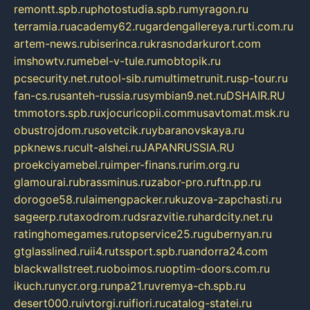
remontt.spb.ru
photostudia.spb.ru
myragon.ru
terramia.ru
academy62.ru
gardengallereya.ru
rti.com.ru
artem-news.ru
biserinca.ru
krasnodarkurort.com
imshowtv.ru
mebel-v-tule.ru
mobtopik.ru
pcsecurity.net.ru
tool-sib.ru
multimetrunit.ru
sp-tour.ru
fan-cs.ru
santeh-russia.ru
symbian9.net.ru
DSHAIR.RU
tmmotors.spb.ru
xjocuricopii.com
musavtomat.msk.ru
obustrojdom.ru
sovetcik.ru
ybaranovskaya.ru
ppknews.ru
cult-alshei.ru
JAPANRUSSIA.RU
proekciyamebel.ru
imper-finans.ru
rim.org.ru
glamourai.ru
brassminus.ru
zabor-pro.ru
ftn.pp.ru
dorogoe58.ru
laimengpacker.ru
kuzova-zapchasti.ru
sageerp.ru
taxodrom.ru
dsrazvitie.ru
hardcity.net.ru
ratinghomegames.ru
topservice25.ru
gubernyan.ru
gtglasslined.ru
ii4.ru
tssport.spb.ru
andorra24.com
blackwallstreet.ru
oboimos.ru
optim-doors.com.ru
ikuch.ru
nycr.org.ru
npa21.ru
vremya-ch.spb.ru
desert000.ru
ivtorgi.ru
ifiori.ru
catalog-statei.ru