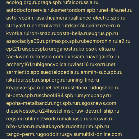
ecolog.org.ru
praga.spb.ru
falcorussia.ru
autodoctorservis.ru
kamertondom.spb.ru
net-life.net.ru
avto-vozim.ru
sakhcamera.ru
alliance-electro.spb.ru
stroyavt.ru
controlweb1.ru
tdsak74.ru
kinzozo-ru.ru
kvotka.ru
iron-snab.ru
costa-bella.ru
eugrus.pp.ru
associaciya39.ru
primexpo.spb.ru
bezmorchin.ru
ia2.ru
cpt21.ru
ispecspb.ru
regahost.ru
kolosok-elita.ru
tae-kwon.ru
consrio.com.ru
insiam.ru
avegainfo.ru
archery161.ru
bigencyclica.ru
vlast16.ru
korru.net
sarmiento.spb.su
extelopedia.ru
lammin-suo.spb.ru
iskatour.spb.ru
snpi.org.ru
running-line.ru
krygeva-spa.ru
chel.net.ru
rust-loco.ru
dugshop.ru
hl-beta.spb.ru
school494.spb.ru
mymubaby.ru
epoha-metalband.ru
ngr.spb.ru
rusgosnews.com
dieselvostok.ru
24hostel.msk.ru
w-dev.ru
f-ship.ru
regsmi.ru
filmnetwork.ru
malinasp.ru
kinosvin.ru
h2o-salon.ru
malutkayork.ru
deltaprim.spb.ru
tango-perm.ru
gooddir.ru
sgv.su
multiki-online.com