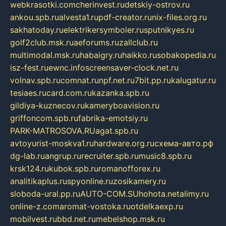
webkrasotki.com
cherinvest.ru
detskiy-ostrov.ru
ankou.spb.ru
alvesta1.ru
pdf-creator.ru
nix-files.org.ru
sakhatoday.ru
elektrikersymboler.ru
sputnikyes.ru
golf2club.msk.ru
aeforums.ru
zallclub.ru
multimodal.msk.ru
habaigry.ru
haikko.ru
sobakopedia.ru
isz-fest.ru
ewnc.info
screensaver-clock.net.ru
volnav.spb.ru
comnat.ru
npf.net.ru
7bit.pp.ru
kalugatur.ru
tesiaes.ru
card.com.ru
kazanka.spb.ru
gildiya-kuznecov.ru
kameryboavision.ru
griffoncom.spb.ru
fabrika-emotsiy.ru
PARK-MATROSOVA.RU
agat.spb.ru
avtoyurist-moskva1.ru
hardware.org.ru
схема-авто.рф
dg-lab.ru
angrup.ru
recruiter.spb.ru
music8.spb.ru
krsk124.ru
kubok.spb.ru
romanofforex.ru
analitikaplus.ru
spyonline.ru
zosikamery.ru
sloboda-ural.pp.ru
AUTO-COM.SU
hohota.net
alimy.ru
online-z.com
aromat-vostoka.ru
otdelkaexp.ru
mobilvest.ru
bbd.net.ru
mebelshop.msk.ru