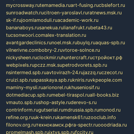
mycrossway.ru
temamedia.ru
art-fusing.ru
cbslefort.ru
sunroadwatch.ru
citroen-yaroslavl.ru
ratnews.msk.ru
sk-if.ru
joomlamoduli.ru
academic-work.ru
bananaboys.ru
sanekua.ru
lianafrukt.ru
beta43.ru
tucsonwoori.com
alex-translation.ru
avantgardeclinics.ru
noel.msk.ru
buylq.ru
aquas-spb.ru
vilnerivne.com
bobry-2.ru
vtoroe-solnce.ru
nickysheen.ru
clockmir.ru
huntercraft.ru
стройокт.рф
webpixels.ru
pczz.msk.su
petrodvorets.spb.ru
nsintermed.spb.ru
avtovirazh-24.ru
jazzq.ru
czecot.ru
cruizi.spb.ru
spasskaya.spb.ru
kniris.ru
vkpeople.com
maminy-mysli.ru
arionorel.ru
khuseniosif.ru
dotmediacup.spb.ru
mebel-tiraspol.ru
all-books.biz
vmauto.spb.ru
shop-astyle.ru
derevo-s.ru
contrinform.ru
gutserial.ru
mdrussia.spb.ru
monod.ru
refine.org.ru
uk-krein.ru
kamensk61.ru
zooclub.info
filonov.org.ru
технокамск.рф
ra-spectr.ru
ooodriada.ru
promelmash.spb.ru
ixtys.spb.ru
fccity.ru