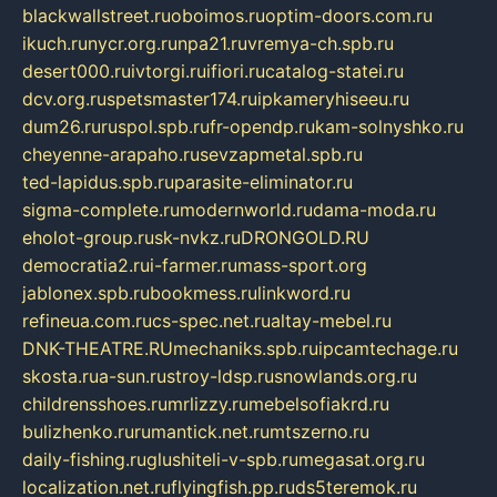
blackwallstreet.ru
oboimos.ru
optim-doors.com.ru
ikuch.ru
nycr.org.ru
npa21.ru
vremya-ch.spb.ru
desert000.ru
ivtorgi.ru
ifiori.ru
catalog-statei.ru
dcv.org.ru
spetsmaster174.ru
ipkameryhiseeu.ru
dum26.ru
ruspol.spb.ru
fr-opendp.ru
kam-solnyshko.ru
cheyenne-arapaho.ru
sevzapmetal.spb.ru
ted-lapidus.spb.ru
parasite-eliminator.ru
sigma-complete.ru
modernworld.ru
dama-moda.ru
eholot-group.ru
sk-nvkz.ru
DRONGOLD.RU
democratia2.ru
i-farmer.ru
mass-sport.org
jablonex.spb.ru
bookmess.ru
linkword.ru
refineua.com.ru
cs-spec.net.ru
altay-mebel.ru
DNK-THEATRE.RU
mechaniks.spb.ru
ipcamtechage.ru
skosta.ru
a-sun.ru
stroy-ldsp.ru
snowlands.org.ru
childrensshoes.ru
mrlizzy.ru
mebelsofiakrd.ru
bulizhenko.ru
rumantick.net.ru
mtszerno.ru
daily-fishing.ru
glushiteli-v-spb.ru
megasat.org.ru
localization.net.ru
flyingfish.pp.ru
ds5teremok.ru