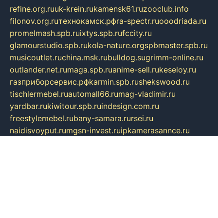
refine.org.ru
uk-krein.ru
kamensk61.ru
zooclub.info
filonov.org.ru
технокамск.рф
ra-spectr.ru
ooodriada.ru
promelmash.spb.ru
ixtys.spb.ru
fccity.ru
glamourstudio.spb.ru
kola-nature.org
spbmaster.spb.ru
musicoutlet.ru
china.msk.ru
bulldog.su
grimm-online.ru
outlander.net.ru
maga.spb.ru
anime-sell.ru
keseloy.ru
газприборсервис.рф
karmin.spb.ru
shekswood.ru
tischlermebel.ru
automall66.ru
mag-vladimir.ru
yardbar.ru
kiwitour.spb.ru
indesign.com.ru
freestylemebel.ru
bany-samara.ru
rsei.ru
naidisvoyput.ru
mgsn-invest.ru
ipkamerasannce.ru
alicante-house.ru
ibelka74.ru
cozyhouse.info
vlkargalev-studio.ru
700mb.ru
figura-ufa.ru
alina-live.ru
belarusiannews.ru
womenknow.ru
dos-vniimk.ru
sega.net.ru
dv.net.ru
phenomenonsofhistory.com
telesputnik.net.ru
wall.pp.ru
pylesosroidmi.ru
gtc-clan.ru
cligs.ru
bibikazap.ru
popova.org.ru
netwhistler.spb.ru
bellvil.ru
bonzon.ru
iss-vladik.ru