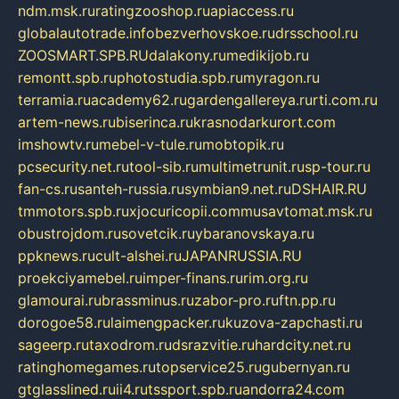
ndm.msk.ru
ratingzooshop.ru
apiaccess.ru
globalautotrade.info
bezverhovskoe.ru
drsschool.ru
ZOOSMART.SPB.RU
dalakony.ru
medikijob.ru
remontt.spb.ru
photostudia.spb.ru
myragon.ru
terramia.ru
academy62.ru
gardengallereya.ru
rti.com.ru
artem-news.ru
biserinca.ru
krasnodarkurort.com
imshowtv.ru
mebel-v-tule.ru
mobtopik.ru
pcsecurity.net.ru
tool-sib.ru
multimetrunit.ru
sp-tour.ru
fan-cs.ru
santeh-russia.ru
symbian9.net.ru
DSHAIR.RU
tmmotors.spb.ru
xjocuricopii.com
musavtomat.msk.ru
obustrojdom.ru
sovetcik.ru
ybaranovskaya.ru
ppknews.ru
cult-alshei.ru
JAPANRUSSIA.RU
proekciyamebel.ru
imper-finans.ru
rim.org.ru
glamourai.ru
brassminus.ru
zabor-pro.ru
ftn.pp.ru
dorogoe58.ru
laimengpacker.ru
kuzova-zapchasti.ru
sageerp.ru
taxodrom.ru
dsrazvitie.ru
hardcity.net.ru
ratinghomegames.ru
topservice25.ru
gubernyan.ru
gtglasslined.ru
ii4.ru
tssport.spb.ru
andorra24.com