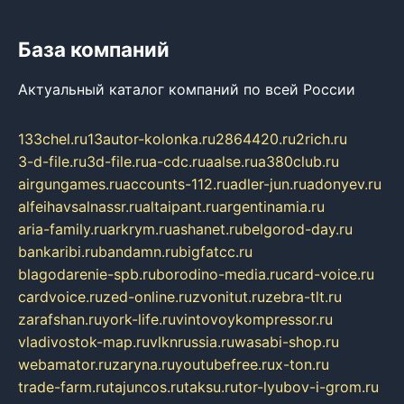
База компаний
Актуальный каталог компаний по всей России
133chel.ru
13autor-kolonka.ru
2864420.ru
2rich.ru
3-d-file.ru
3d-file.ru
a-cdc.ru
aalse.ru
a380club.ru
airgungames.ru
accounts-112.ru
adler-jun.ru
adonyev.ru
alfeihavsalnassr.ru
altaipant.ru
argentinamia.ru
aria-family.ru
arkrym.ru
ashanet.ru
belgorod-day.ru
bankaribi.ru
bandamn.ru
bigfatcc.ru
blagodarenie-spb.ru
borodino-media.ru
card-voice.ru
cardvoice.ru
zed-online.ru
zvonitut.ru
zebra-tlt.ru
zarafshan.ru
york-life.ru
vintovoykompressor.ru
vladivostok-map.ru
vlknrussia.ru
wasabi-shop.ru
webamator.ru
zaryna.ru
youtubefree.ru
x-ton.ru
trade-farm.ru
tajuncos.ru
taksu.ru
tor-lyubov-i-grom.ru