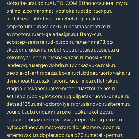
sloboda-ural.pp.ru
AUTO-COM.SU
hohota.net
alimy.ru
online-z.com
aromat-vostoka.ru
otdelkaexp.ru
mobilvest.ru
bbd.net.ru
mebelshop.msk.ru
smp-forum.ru
bastion-td.ru
kosmoscreative.ru
avrmotors.ru
art-galadesign.ru
tiffany-c.ru
ecostep-samara.ru
d-p.spb.ru
галактика73.рф
sko.com.ru
davitamebel-spb.ru
fotsis.ru
tesiaes.ru
kokoroyari.spb.ru
blesna-kazan.ru
mossilver.ru
lenderoq.ru
sergeydobrin.ru
tochkazvuka.msk.ru
people-of-art.ru
bezzubova.ru
clubtibet.ru
orior-aks.ru
dynamoauto.ru
szk-favorit.ru
carlines.ru
flatnsk.ru
kingbolenskaner.ru
alex-motor.ru
astroline.net.ru
act1.spb.ru
polyglot.com.ru
gidlipetsk.ru
ooo-driada.ru
detsad125.ru
mir-zdoroviya.ru
bruslanovo.ru
siterem.ru
council.spb.ru
лодкипатриот.рф
kafekolizey.ru
iclub.net.ru
gazon-easy.ru
sugarepilekb.ru
grinox.ru
pylesostineco.ru
msts-ozarenie.ru
kameryjooan.ru
artemovskij.ru
dopler.spb.ru
aid70.ru
metall-perm.ru