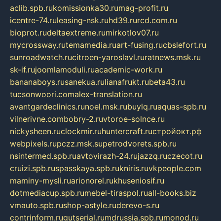
aclib.spb.ru
komissionka30.ru
mag-profit.ru
icentre-74.ru
leasing-nsk.ru
hd39.ru
rcd.com.ru
bioprot.ru
deltaextreme.ru
mirkotlov07.ru
mycrossway.ru
temamedia.ru
art-fusing.ru
cbslefort.ru
sunroadwatch.ru
citroen-yaroslavl.ru
ratnews.msk.ru
sk-if.ru
joomlamoduli.ru
academic-work.ru
bananaboys.ru
sanekua.ru
lianafrukt.ru
beta43.ru
tucsonwoori.com
alex-translation.ru
avantgardeclinics.ru
noel.msk.ru
buylq.ru
aquas-spb.ru
vilnerivne.com
bobry-2.ru
vtoroe-solnce.ru
nickysheen.ru
clockmir.ru
huntercraft.ru
стройокт.рф
webpixels.ru
pczz.msk.su
petrodvorets.spb.ru
nsintermed.spb.ru
avtovirazh-24.ru
jazzq.ru
czecot.ru
cruizi.spb.ru
spasskaya.spb.ru
kniris.ru
vkpeople.com
maminy-mysli.ru
arionorel.ru
khuseniosif.ru
dotmediacup.spb.ru
mebel-tiraspol.ru
all-books.biz
vmauto.spb.ru
shop-astyle.ru
derevo-s.ru
contrinform.ru
gutserial.ru
mdrussia.spb.ru
monod.ru