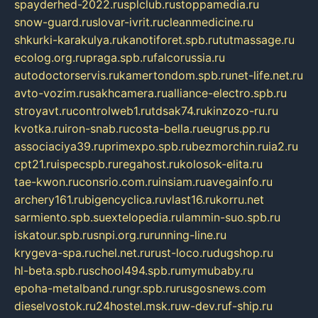
spayderhed-2022.ru
splclub.ru
stoppamedia.ru
snow-guard.ru
slovar-ivrit.ru
cleanmedicine.ru
shkurki-karakulya.ru
kanotiforet.spb.ru
tutmassage.ru
ecolog.org.ru
praga.spb.ru
falcorussia.ru
autodoctorservis.ru
kamertondom.spb.ru
net-life.net.ru
avto-vozim.ru
sakhcamera.ru
alliance-electro.spb.ru
stroyavt.ru
controlweb1.ru
tdsak74.ru
kinzozo-ru.ru
kvotka.ru
iron-snab.ru
costa-bella.ru
eugrus.pp.ru
associaciya39.ru
primexpo.spb.ru
bezmorchin.ru
ia2.ru
cpt21.ru
ispecspb.ru
regahost.ru
kolosok-elita.ru
tae-kwon.ru
consrio.com.ru
insiam.ru
avegainfo.ru
archery161.ru
bigencyclica.ru
vlast16.ru
korru.net
sarmiento.spb.su
extelopedia.ru
lammin-suo.spb.ru
iskatour.spb.ru
snpi.org.ru
running-line.ru
krygeva-spa.ru
chel.net.ru
rust-loco.ru
dugshop.ru
hl-beta.spb.ru
school494.spb.ru
mymubaby.ru
epoha-metalband.ru
ngr.spb.ru
rusgosnews.com
dieselvostok.ru
24hostel.msk.ru
w-dev.ru
f-ship.ru