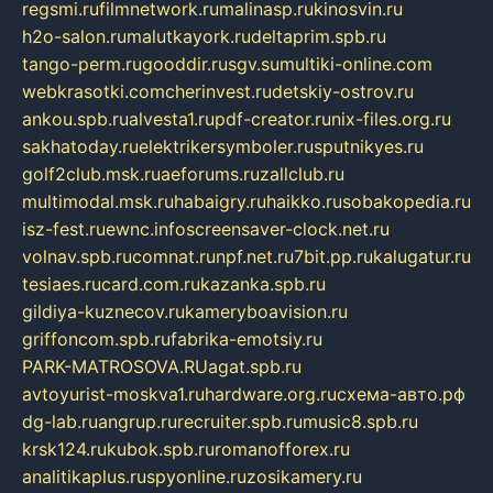
regsmi.ru
filmnetwork.ru
malinasp.ru
kinosvin.ru
h2o-salon.ru
malutkayork.ru
deltaprim.spb.ru
tango-perm.ru
gooddir.ru
sgv.su
multiki-online.com
webkrasotki.com
cherinvest.ru
detskiy-ostrov.ru
ankou.spb.ru
alvesta1.ru
pdf-creator.ru
nix-files.org.ru
sakhatoday.ru
elektrikersymboler.ru
sputnikyes.ru
golf2club.msk.ru
aeforums.ru
zallclub.ru
multimodal.msk.ru
habaigry.ru
haikko.ru
sobakopedia.ru
isz-fest.ru
ewnc.info
screensaver-clock.net.ru
volnav.spb.ru
comnat.ru
npf.net.ru
7bit.pp.ru
kalugatur.ru
tesiaes.ru
card.com.ru
kazanka.spb.ru
gildiya-kuznecov.ru
kameryboavision.ru
griffoncom.spb.ru
fabrika-emotsiy.ru
PARK-MATROSOVA.RU
agat.spb.ru
avtoyurist-moskva1.ru
hardware.org.ru
схема-авто.рф
dg-lab.ru
angrup.ru
recruiter.spb.ru
music8.spb.ru
krsk124.ru
kubok.spb.ru
romanofforex.ru
analitikaplus.ru
spyonline.ru
zosikamery.ru