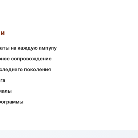
ми
аты на каждую ампулу
урное сопровождение
следнего поколения
га
риалы
программы