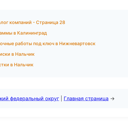
лог компаний - Страница 28
раммы в Калининград
лочные работы под ключ в Нижневартовск
диски в Нальчик
истки в Нальчик
ский федеральный округ
|
Главная страница
→