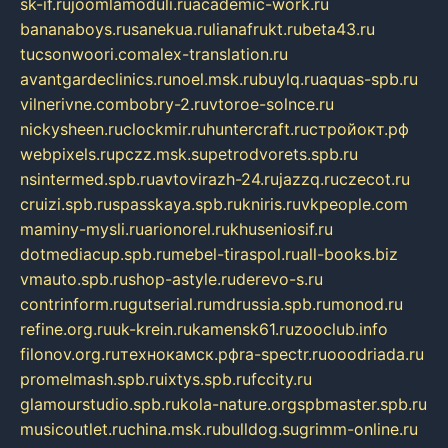
sk-if.ru
joomlamoduli.ru
academic-work.ru
bananaboys.ru
sanekua.ru
lianafrukt.ru
beta43.ru
tucsonwoori.com
alex-translation.ru
avantgardeclinics.ru
noel.msk.ru
buylq.ru
aquas-spb.ru
vilnerivne.com
bobry-2.ru
vtoroe-solnce.ru
nickysheen.ru
clockmir.ru
huntercraft.ru
стройокт.рф
webpixels.ru
pczz.msk.su
petrodvorets.spb.ru
nsintermed.spb.ru
avtovirazh-24.ru
jazzq.ru
czecot.ru
cruizi.spb.ru
spasskaya.spb.ru
kniris.ru
vkpeople.com
maminy-mysli.ru
arionorel.ru
khuseniosif.ru
dotmediacup.spb.ru
mebel-tiraspol.ru
all-books.biz
vmauto.spb.ru
shop-astyle.ru
derevo-s.ru
contrinform.ru
gutserial.ru
mdrussia.spb.ru
monod.ru
refine.org.ru
uk-krein.ru
kamensk61.ru
zooclub.info
filonov.org.ru
технокамск.рф
ra-spectr.ru
ooodriada.ru
promelmash.spb.ru
ixtys.spb.ru
fccity.ru
glamourstudio.spb.ru
kola-nature.org
spbmaster.spb.ru
musicoutlet.ru
china.msk.ru
bulldog.su
grimm-online.ru