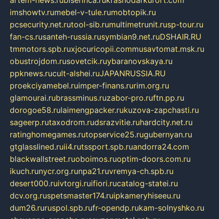
imshowtv.ru
mebel-v-tule.ru
mobtopik.ru
pcsecurity.net.ru
tool-sib.ru
multimetrunit.ru
sp-tour.ru
fan-cs.ru
santeh-russia.ru
symbian9.net.ru
DSHAIR.RU
tmmotors.spb.ru
xjocuricopii.com
musavtomat.msk.ru
obustrojdom.ru
sovetcik.ru
ybaranovskaya.ru
ppknews.ru
cult-alshei.ru
JAPANRUSSIA.RU
proekciyamebel.ru
imper-finans.ru
rim.org.ru
glamourai.ru
brassminus.ru
zabor-pro.ru
ftn.pp.ru
dorogoe58.ru
laimengpacker.ru
kuzova-zapchasti.ru
sageerp.ru
taxodrom.ru
dsrazvitie.ru
hardcity.net.ru
ratinghomegames.ru
topservice25.ru
gubernyan.ru
gtglasslined.ru
ii4.ru
tssport.spb.ru
andorra24.com
blackwallstreet.ru
oboimos.ru
optim-doors.com.ru
ikuch.ru
nycr.org.ru
npa21.ru
vremya-ch.spb.ru
desert000.ru
ivtorgi.ru
ifiori.ru
catalog-statei.ru
dcv.org.ru
spetsmaster174.ru
ipkameryhiseeu.ru
dum26.ru
ruspol.spb.ru
fr-opendp.ru
kam-solnyshko.ru