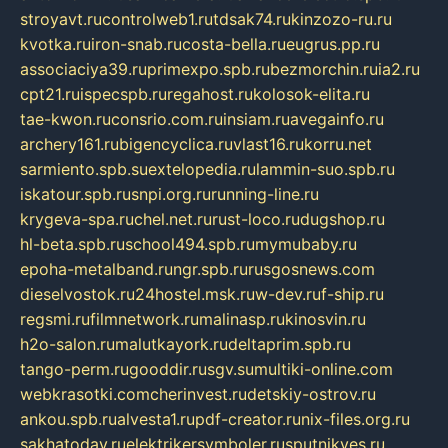
stroyavt.ru
controlweb1.ru
tdsak74.ru
kinzozo-ru.ru
kvotka.ru
iron-snab.ru
costa-bella.ru
eugrus.pp.ru
associaciya39.ru
primexpo.spb.ru
bezmorchin.ru
ia2.ru
cpt21.ru
ispecspb.ru
regahost.ru
kolosok-elita.ru
tae-kwon.ru
consrio.com.ru
insiam.ru
avegainfo.ru
archery161.ru
bigencyclica.ru
vlast16.ru
korru.net
sarmiento.spb.su
extelopedia.ru
lammin-suo.spb.ru
iskatour.spb.ru
snpi.org.ru
running-line.ru
krygeva-spa.ru
chel.net.ru
rust-loco.ru
dugshop.ru
hl-beta.spb.ru
school494.spb.ru
mymubaby.ru
epoha-metalband.ru
ngr.spb.ru
rusgosnews.com
dieselvostok.ru
24hostel.msk.ru
w-dev.ru
f-ship.ru
regsmi.ru
filmnetwork.ru
malinasp.ru
kinosvin.ru
h2o-salon.ru
malutkayork.ru
deltaprim.spb.ru
tango-perm.ru
gooddir.ru
sgv.su
multiki-online.com
webkrasotki.com
cherinvest.ru
detskiy-ostrov.ru
ankou.spb.ru
alvesta1.ru
pdf-creator.ru
nix-files.org.ru
sakhatoday.ru
elektrikersymboler.ru
sputnikyes.ru