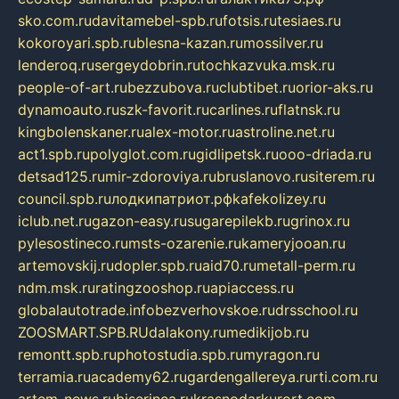
sko.com.ru
davitamebel-spb.ru
fotsis.ru
tesiaes.ru
kokoroyari.spb.ru
blesna-kazan.ru
mossilver.ru
lenderoq.ru
sergeydobrin.ru
tochkazvuka.msk.ru
people-of-art.ru
bezzubova.ru
clubtibet.ru
orior-aks.ru
dynamoauto.ru
szk-favorit.ru
carlines.ru
flatnsk.ru
kingbolenskaner.ru
alex-motor.ru
astroline.net.ru
act1.spb.ru
polyglot.com.ru
gidlipetsk.ru
ooo-driada.ru
detsad125.ru
mir-zdoroviya.ru
bruslanovo.ru
siterem.ru
council.spb.ru
лодкипатриот.рф
kafekolizey.ru
iclub.net.ru
gazon-easy.ru
sugarepilekb.ru
grinox.ru
pylesostineco.ru
msts-ozarenie.ru
kameryjooan.ru
artemovskij.ru
dopler.spb.ru
aid70.ru
metall-perm.ru
ndm.msk.ru
ratingzooshop.ru
apiaccess.ru
globalautotrade.info
bezverhovskoe.ru
drsschool.ru
ZOOSMART.SPB.RU
dalakony.ru
medikijob.ru
remontt.spb.ru
photostudia.spb.ru
myragon.ru
terramia.ru
academy62.ru
gardengallereya.ru
rti.com.ru
artem-news.ru
biserinca.ru
krasnodarkurort.com