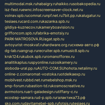
multimodal.msk.ru
habaigry.ru
haikko.ru
sobakopedia.ru
isz-fest.ru
ewnc.info
screensaver-clock.net.ru
volnav.spb.ru
comnat.ru
npf.net.ru
7bit.pp.ru
kalugatur.ru
tesiaes.ru
card.com.ru
kazanka.spb.ru
gildiya-kuznecov.ru
kameryboavision.ru
griffoncom.spb.ru
fabrika-emotsiy.ru
PARK-MATROSOVA.RU
agat.spb.ru
avtoyurist-moskva1.ru
hardware.org.ru
схема-авто.рф
dg-lab.ru
angrup.ru
recruiter.spb.ru
music8.spb.ru
krsk124.ru
kubok.spb.ru
romanofforex.ru
analitikaplus.ru
spyonline.ru
zosikamery.ru
sloboda-ural.pp.ru
AUTO-COM.SU
hohota.net
alimy.ru
online-z.com
aromat-vostoka.ru
otdelkaexp.ru
mobilvest.ru
bbd.net.ru
mebelshop.msk.ru
smp-forum.ru
bastion-td.ru
kosmoscreative.ru
avrmotors.ru
art-galadesign.ru
tiffany-c.ru
ecostep-samara.ru
d-p.spb.ru
галактика73.рф
sko.com.ru
davitamebel-spb.ru
fotsis.ru
tesiaes.ru