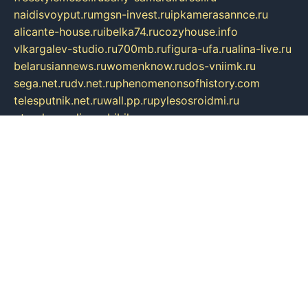
naidisvoyput.ru
mgsn-invest.ru
ipkamerasannce.ru
alicante-house.ru
ibelka74.ru
cozyhouse.info
vlkargalev-studio.ru
700mb.ru
figura-ufa.ru
alina-live.ru
belarusiannews.ru
womenknow.ru
dos-vniimk.ru
sega.net.ru
dv.net.ru
phenomenonsofhistory.com
telesputnik.net.ru
wall.pp.ru
pylesosroidmi.ru
gtc-clan.ru
cligs.ru
bibikazap.ru
popova.org.ru
netwhistler.spb.ru
bellvil.ru
bonzon.ru
iss-vladik.ru
defiparis.net.ru
las-gryzas.ru
amku.ru
electednews.spb.ru
feather.org.ru
spar72.ru
tankiigri.ru
dominus.com.ru
ibtree.ru
sanykool.pp.ru
unixlib.org.ru
menatep.spb.ru
gartenterrassen.ru
printeka.ru
skvozilka.com.ru
parkovka-pub.ru
lovemobi.ru
art-ru.ru
emulatorz.com.ru
alucomp.com.ru
tatforum.com.ru
alternativa-profi.ru
dermakler.ru
artsurvey.ru
aredir.ru
khimspas.ru
centr-maxi.ru
2018r.ru
bort-stomer-defort.ru
professional2.ru
gibsons.ru
artselena.ru
art-pilot.ru
ingredient.spb.ru