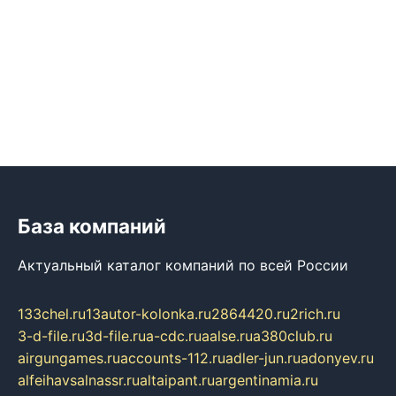
База компаний
Актуальный каталог компаний по всей России
133chel.ru
13autor-kolonka.ru
2864420.ru
2rich.ru
3-d-file.ru
3d-file.ru
a-cdc.ru
aalse.ru
a380club.ru
airgungames.ru
accounts-112.ru
adler-jun.ru
adonyev.ru
alfeihavsalnassr.ru
altaipant.ru
argentinamia.ru