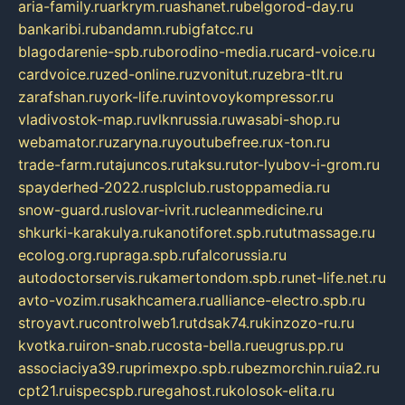
aria-family.ru
arkrym.ru
ashanet.ru
belgorod-day.ru
bankaribi.ru
bandamn.ru
bigfatcc.ru
blagodarenie-spb.ru
borodino-media.ru
card-voice.ru
cardvoice.ru
zed-online.ru
zvonitut.ru
zebra-tlt.ru
zarafshan.ru
york-life.ru
vintovoykompressor.ru
vladivostok-map.ru
vlknrussia.ru
wasabi-shop.ru
webamator.ru
zaryna.ru
youtubefree.ru
x-ton.ru
trade-farm.ru
tajuncos.ru
taksu.ru
tor-lyubov-i-grom.ru
spayderhed-2022.ru
splclub.ru
stoppamedia.ru
snow-guard.ru
slovar-ivrit.ru
cleanmedicine.ru
shkurki-karakulya.ru
kanotiforet.spb.ru
tutmassage.ru
ecolog.org.ru
praga.spb.ru
falcorussia.ru
autodoctorservis.ru
kamertondom.spb.ru
net-life.net.ru
avto-vozim.ru
sakhcamera.ru
alliance-electro.spb.ru
stroyavt.ru
controlweb1.ru
tdsak74.ru
kinzozo-ru.ru
kvotka.ru
iron-snab.ru
costa-bella.ru
eugrus.pp.ru
associaciya39.ru
primexpo.spb.ru
bezmorchin.ru
ia2.ru
cpt21.ru
ispecspb.ru
regahost.ru
kolosok-elita.ru