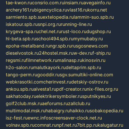
tae-kwon.ru
consrio.com.ru
insiam.ru
avegainfo.ru
archery161.ru
bigencyclica.ru
vlast16.ru
korru.net
sarmiento.spb.su
extelopedia.ru
lammin-suo.spb.ru
iskatour.spb.ru
snpi.org.ru
running-line.ru
krygeva-spa.ru
chel.net.ru
rust-loco.ru
dugshop.ru
hl-beta.spb.ru
school494.spb.ru
mymubaby.ru
epoha-metalband.ru
ngr.spb.ru
rusgosnews.com
dieselvostok.ru
24hostel.msk.ru
w-dev.ru
f-ship.ru
regsmi.ru
filmnetwork.ru
malinasp.ru
kinosvin.ru
h2o-salon.ru
malutkayork.ru
deltaprim.spb.ru
tango-perm.ru
gooddir.ru
sgv.su
multiki-online.com
webkrasotki.com
cherinvest.ru
detskiy-ostrov.ru
ankou.spb.ru
alvesta1.ru
pdf-creator.ru
nix-files.org.ru
sakhatoday.ru
elektrikersymboler.ru
sputnikyes.ru
golf2club.msk.ru
aeforums.ru
zallclub.ru
multimodal.msk.ru
habaigry.ru
haikko.ru
sobakopedia.ru
isz-fest.ru
ewnc.info
screensaver-clock.net.ru
volnav.spb.ru
comnat.ru
npf.net.ru
7bit.pp.ru
kalugatur.ru