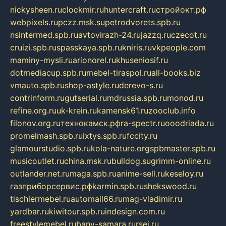
nickysheen.ru
clockmir.ru
huntercraft.ru
стройокт.рф
webpixels.ru
pczz.msk.su
petrodvorets.spb.ru
nsintermed.spb.ru
avtovirazh-24.ru
jazzq.ru
czecot.ru
cruizi.spb.ru
spasskaya.spb.ru
kniris.ru
vkpeople.com
maminy-mysli.ru
arionorel.ru
khuseniosif.ru
dotmediacup.spb.ru
mebel-tiraspol.ru
all-books.biz
vmauto.spb.ru
shop-astyle.ru
derevo-s.ru
contrinform.ru
gutserial.ru
mdrussia.spb.ru
monod.ru
refine.org.ru
uk-krein.ru
kamensk61.ru
zooclub.info
filonov.org.ru
технокамск.рф
ra-spectr.ru
ooodriada.ru
promelmash.spb.ru
ixtys.spb.ru
fccity.ru
glamourstudio.spb.ru
kola-nature.org
spbmaster.spb.ru
musicoutlet.ru
china.msk.ru
bulldog.su
grimm-online.ru
outlander.net.ru
maga.spb.ru
anime-sell.ru
keseloy.ru
газприборсервис.рф
karmin.spb.ru
shekswood.ru
tischlermebel.ru
automall66.ru
mag-vladimir.ru
yardbar.ru
kiwitour.spb.ru
indesign.com.ru
freestylemebel.ru
bany-samara.ru
rsei.ru