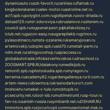
dynamoauto.ru
szk-favorit.ru
carlines.ru
flatnsk.ru
kingbolenskaner.ru
alex-motor.ru
astroline.net.ru
act1.spb.ru
polyglot.com.ru
gidlipetsk.ru
ooo-driada.ru
detsad125.ru
mir-zdoroviya.ru
bruslanovo.ru
siterem.ru
council.spb.ru
лодкипатриот.рф
kafekolizey.ru
iclub.net.ru
gazon-easy.ru
sugarepilekb.ru
grinox.ru
pylesostineco.ru
msts-ozarenie.ru
kameryjooan.ru
artemovskij.ru
dopler.spb.ru
aid70.ru
metall-perm.ru
ndm.msk.ru
ratingzooshop.ru
apiaccess.ru
globalautotrade.info
bezverhovskoe.ru
drsschool.ru
ZOOSMART.SPB.RU
dalakony.ru
medikijob.ru
remontt.spb.ru
photostudia.spb.ru
myragon.ru
terramia.ru
academy62.ru
gardengallereya.ru
rti.com.ru
artem-news.ru
biserinca.ru
krasnodarkurort.com
imshowtv.ru
mebel-v-tule.ru
mobtopik.ru
pcsecurity.net.ru
tool-sib.ru
multimetrunit.ru
sp-tour.ru
fan-cs.ru
santeh-russia.ru
symbian9.net.ru
DSHAIR.RU
tmmotors.spb.ru
xjocuricopii.com
musavtomat.msk.ru