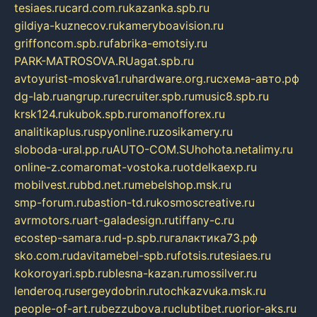
tesiaes.ru
card.com.ru
kazanka.spb.ru
gildiya-kuznecov.ru
kameryboavision.ru
griffoncom.spb.ru
fabrika-emotsiy.ru
PARK-MATROSOVA.RU
agat.spb.ru
avtoyurist-moskva1.ru
hardware.org.ru
схема-авто.рф
dg-lab.ru
angrup.ru
recruiter.spb.ru
music8.spb.ru
krsk124.ru
kubok.spb.ru
romanofforex.ru
analitikaplus.ru
spyonline.ru
zosikamery.ru
sloboda-ural.pp.ru
AUTO-COM.SU
hohota.net
alimy.ru
online-z.com
aromat-vostoka.ru
otdelkaexp.ru
mobilvest.ru
bbd.net.ru
mebelshop.msk.ru
smp-forum.ru
bastion-td.ru
kosmoscreative.ru
avrmotors.ru
art-galadesign.ru
tiffany-c.ru
ecostep-samara.ru
d-p.spb.ru
галактика73.рф
sko.com.ru
davitamebel-spb.ru
fotsis.ru
tesiaes.ru
kokoroyari.spb.ru
blesna-kazan.ru
mossilver.ru
lenderoq.ru
sergeydobrin.ru
tochkazvuka.msk.ru
people-of-art.ru
bezzubova.ru
clubtibet.ru
orior-aks.ru