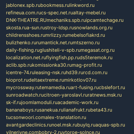
jablonex.spb.ru
bookmess.ru
linkword.ru
refineua.com.ru
cs-spec.net.ru
altay-mebel.ru
DNK-THEATRE.RU
mechaniks.spb.ru
ipcamtechage.ru
skosta.ru
a-sun.ru
stroy-ldsp.ru
snowlands.org.ru
childrensshoes.ru
mrlizzy.ru
mebelsofiakrd.ru
bulizhenko.ru
rumantick.net.ru
mtszerno.ru
daily-fishing.ru
glushiteli-v-spb.ru
megasat.org.ru
localization.net.ru
flyingfish.pp.ru
ds5teremok.ru
aclib.spb.ru
komissionka30.ru
mag-profit.ru
icentre-74.ru
leasing-nsk.ru
hd39.ru
rcd.com.ru
bioprot.ru
deltaextreme.ru
mirkotlov07.ru
mycrossway.ru
temamedia.ru
art-fusing.ru
cbslefort.ru
sunroadwatch.ru
citroen-yaroslavl.ru
ratnews.msk.ru
sk-if.ru
joomlamoduli.ru
academic-work.ru
bananaboys.ru
sanekua.ru
lianafrukt.ru
beta43.ru
tucsonwoori.com
alex-translation.ru
avantgardeclinics.ru
noel.msk.ru
buylq.ru
aquas-spb.ru
vilnerivne.com
bobry-2.ru
vtoroe-solnce.ru