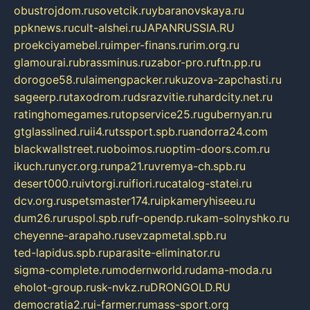
obustrojdom.ru
sovetcik.ru
ybaranovskaya.ru
ppknews.ru
cult-alshei.ru
JAPANRUSSIA.RU
proekciyamebel.ru
imper-finans.ru
rim.org.ru
glamourai.ru
brassminus.ru
zabor-pro.ru
ftn.pp.ru
dorogoe58.ru
laimengpacker.ru
kuzova-zapchasti.ru
sageerp.ru
taxodrom.ru
dsrazvitie.ru
hardcity.net.ru
ratinghomegames.ru
topservice25.ru
gubernyan.ru
gtglasslined.ru
ii4.ru
tssport.spb.ru
andorra24.com
blackwallstreet.ru
oboimos.ru
optim-doors.com.ru
ikuch.ru
nycr.org.ru
npa21.ru
vremya-ch.spb.ru
desert000.ru
ivtorgi.ru
ifiori.ru
catalog-statei.ru
dcv.org.ru
spetsmaster174.ru
ipkameryhiseeu.ru
dum26.ru
ruspol.spb.ru
fr-opendp.ru
kam-solnyshko.ru
cheyenne-arapaho.ru
sevzapmetal.spb.ru
ted-lapidus.spb.ru
parasite-eliminator.ru
sigma-complete.ru
modernworld.ru
dama-moda.ru
eholot-group.ru
sk-nvkz.ru
DRONGOLD.RU
democratia2.ru
i-farmer.ru
mass-sport.org