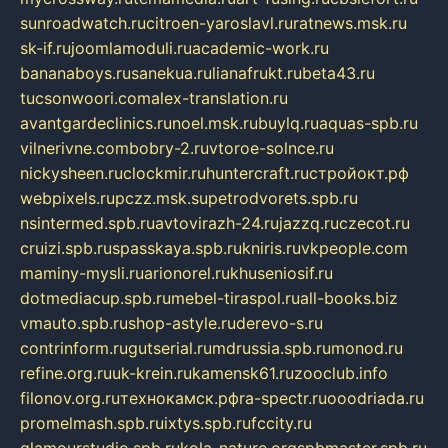
sunroadwatch.ru
citroen-yaroslavl.ru
ratnews.msk.ru
sk-if.ru
joomlamoduli.ru
academic-work.ru
bananaboys.ru
sanekua.ru
lianafrukt.ru
beta43.ru
tucsonwoori.com
alex-translation.ru
avantgardeclinics.ru
noel.msk.ru
buylq.ru
aquas-spb.ru
vilnerivne.com
bobry-2.ru
vtoroe-solnce.ru
nickysheen.ru
clockmir.ru
huntercraft.ru
стройокт.рф
webpixels.ru
pczz.msk.su
petrodvorets.spb.ru
nsintermed.spb.ru
avtovirazh-24.ru
jazzq.ru
czecot.ru
cruizi.spb.ru
spasskaya.spb.ru
kniris.ru
vkpeople.com
maminy-mysli.ru
arionorel.ru
khuseniosif.ru
dotmediacup.spb.ru
mebel-tiraspol.ru
all-books.biz
vmauto.spb.ru
shop-astyle.ru
derevo-s.ru
contrinform.ru
gutserial.ru
mdrussia.spb.ru
monod.ru
refine.org.ru
uk-krein.ru
kamensk61.ru
zooclub.info
filonov.org.ru
технокамск.рф
ra-spectr.ru
ooodriada.ru
promelmash.spb.ru
ixtys.spb.ru
fccity.ru
glamourstudio.spb.ru
kola-nature.org
spbmaster.spb.ru