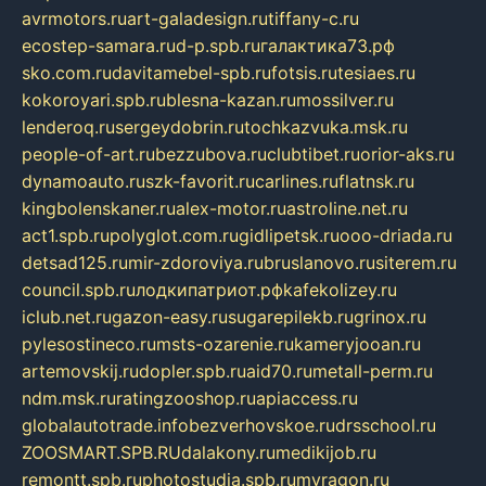
avrmotors.ru
art-galadesign.ru
tiffany-c.ru
ecostep-samara.ru
d-p.spb.ru
галактика73.рф
sko.com.ru
davitamebel-spb.ru
fotsis.ru
tesiaes.ru
kokoroyari.spb.ru
blesna-kazan.ru
mossilver.ru
lenderoq.ru
sergeydobrin.ru
tochkazvuka.msk.ru
people-of-art.ru
bezzubova.ru
clubtibet.ru
orior-aks.ru
dynamoauto.ru
szk-favorit.ru
carlines.ru
flatnsk.ru
kingbolenskaner.ru
alex-motor.ru
astroline.net.ru
act1.spb.ru
polyglot.com.ru
gidlipetsk.ru
ooo-driada.ru
detsad125.ru
mir-zdoroviya.ru
bruslanovo.ru
siterem.ru
council.spb.ru
лодкипатриот.рф
kafekolizey.ru
iclub.net.ru
gazon-easy.ru
sugarepilekb.ru
grinox.ru
pylesostineco.ru
msts-ozarenie.ru
kameryjooan.ru
artemovskij.ru
dopler.spb.ru
aid70.ru
metall-perm.ru
ndm.msk.ru
ratingzooshop.ru
apiaccess.ru
globalautotrade.info
bezverhovskoe.ru
drsschool.ru
ZOOSMART.SPB.RU
dalakony.ru
medikijob.ru
remontt.spb.ru
photostudia.spb.ru
myragon.ru