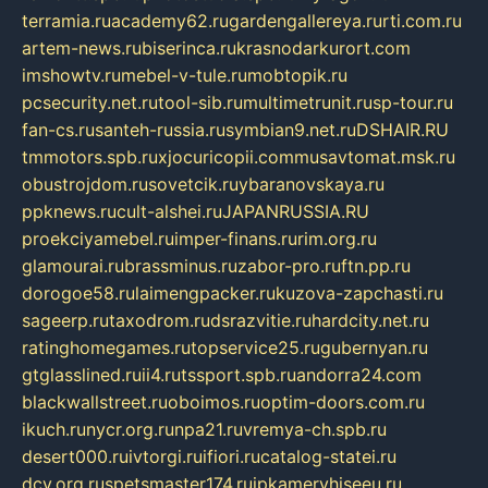
terramia.ru
academy62.ru
gardengallereya.ru
rti.com.ru
artem-news.ru
biserinca.ru
krasnodarkurort.com
imshowtv.ru
mebel-v-tule.ru
mobtopik.ru
pcsecurity.net.ru
tool-sib.ru
multimetrunit.ru
sp-tour.ru
fan-cs.ru
santeh-russia.ru
symbian9.net.ru
DSHAIR.RU
tmmotors.spb.ru
xjocuricopii.com
musavtomat.msk.ru
obustrojdom.ru
sovetcik.ru
ybaranovskaya.ru
ppknews.ru
cult-alshei.ru
JAPANRUSSIA.RU
proekciyamebel.ru
imper-finans.ru
rim.org.ru
glamourai.ru
brassminus.ru
zabor-pro.ru
ftn.pp.ru
dorogoe58.ru
laimengpacker.ru
kuzova-zapchasti.ru
sageerp.ru
taxodrom.ru
dsrazvitie.ru
hardcity.net.ru
ratinghomegames.ru
topservice25.ru
gubernyan.ru
gtglasslined.ru
ii4.ru
tssport.spb.ru
andorra24.com
blackwallstreet.ru
oboimos.ru
optim-doors.com.ru
ikuch.ru
nycr.org.ru
npa21.ru
vremya-ch.spb.ru
desert000.ru
ivtorgi.ru
ifiori.ru
catalog-statei.ru
dcv.org.ru
spetsmaster174.ru
ipkameryhiseeu.ru