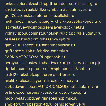
ankou.spb.ru
alvesta1.ru
pdf-creator.ru
nix-files.org.ru
sakhatoday.ru
elektrikersymboler.ru
sputnikyes.ru
golf2club.msk.ru
aeforums.ru
zallclub.ru
multimodal.msk.ru
habaigry.ru
haikko.ru
sobakopedia.ru
isz-fest.ru
ewnc.info
screensaver-clock.net.ru
volnav.spb.ru
comnat.ru
npf.net.ru
7bit.pp.ru
kalugatur.ru
tesiaes.ru
card.com.ru
kazanka.spb.ru
gildiya-kuznecov.ru
kameryboavision.ru
griffoncom.spb.ru
fabrika-emotsiy.ru
PARK-MATROSOVA.RU
agat.spb.ru
avtoyurist-moskva1.ru
hardware.org.ru
схема-авто.рф
dg-lab.ru
angrup.ru
recruiter.spb.ru
music8.spb.ru
krsk124.ru
kubok.spb.ru
romanofforex.ru
analitikaplus.ru
spyonline.ru
zosikamery.ru
sloboda-ural.pp.ru
AUTO-COM.SU
hohota.net
alimy.ru
online-z.com
aromat-vostoka.ru
otdelkaexp.ru
mobilvest.ru
bbd.net.ru
mebelshop.msk.ru
smp-forum.ru
bastion-td.ru
kosmoscreative.ru