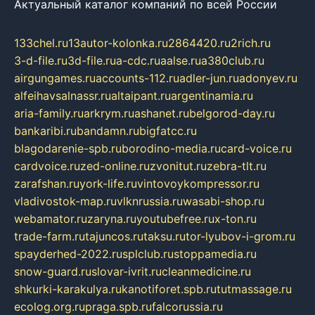
Актуальный каталог компаний по всей России
133chel.ru
13autor-kolonka.ru
2864420.ru
2rich.ru
3-d-file.ru
3d-file.ru
a-cdc.ru
aalse.ru
a380club.ru
airgungames.ru
accounts-112.ru
adler-jun.ru
adonyev.ru
alfeihavsalnassr.ru
altaipant.ru
argentinamia.ru
aria-family.ru
arkrym.ru
ashanet.ru
belgorod-day.ru
bankaribi.ru
bandamn.ru
bigfatcc.ru
blagodarenie-spb.ru
borodino-media.ru
card-voice.ru
cardvoice.ru
zed-online.ru
zvonitut.ru
zebra-tlt.ru
zarafshan.ru
york-life.ru
vintovoykompressor.ru
vladivostok-map.ru
vlknrussia.ru
wasabi-shop.ru
webamator.ru
zaryna.ru
youtubefree.ru
x-ton.ru
trade-farm.ru
tajuncos.ru
taksu.ru
tor-lyubov-i-grom.ru
spayderhed-2022.ru
splclub.ru
stoppamedia.ru
snow-guard.ru
slovar-ivrit.ru
cleanmedicine.ru
shkurki-karakulya.ru
kanotiforet.spb.ru
tutmassage.ru
ecolog.org.ru
praga.spb.ru
falcorussia.ru