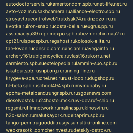
autodoctorservis.ru
kamertondom.spb.ru
net-life.net.ru
avto-vozim.ru
sakhcamera.ru
alliance-electro.spb.ru
stroyavt.ru
controlweb1.ru
tdsak74.ru
kinzozo-ru.ru
kvotka.ru
iron-snab.ru
costa-bella.ru
eugrus.pp.ru
associaciya39.ru
primexpo.spb.ru
bezmorchin.ru
ia2.ru
cpt21.ru
ispecspb.ru
regahost.ru
kolosok-elita.ru
tae-kwon.ru
consrio.com.ru
insiam.ru
avegainfo.ru
archery161.ru
bigencyclica.ru
vlast16.ru
korru.net
sarmiento.spb.su
extelopedia.ru
lammin-suo.spb.ru
iskatour.spb.ru
snpi.org.ru
running-line.ru
krygeva-spa.ru
chel.net.ru
rust-loco.ru
dugshop.ru
hl-beta.spb.ru
school494.spb.ru
mymubaby.ru
epoha-metalband.ru
ngr.spb.ru
rusgosnews.com
dieselvostok.ru
24hostel.msk.ru
w-dev.ru
f-ship.ru
regsmi.ru
filmnetwork.ru
malinasp.ru
kinosvin.ru
h2o-salon.ru
malutkayork.ru
deltaprim.spb.ru
tango-perm.ru
gooddir.ru
sgv.su
multiki-online.com
webkrasotki.com
cherinvest.ru
detskiy-ostrov.ru