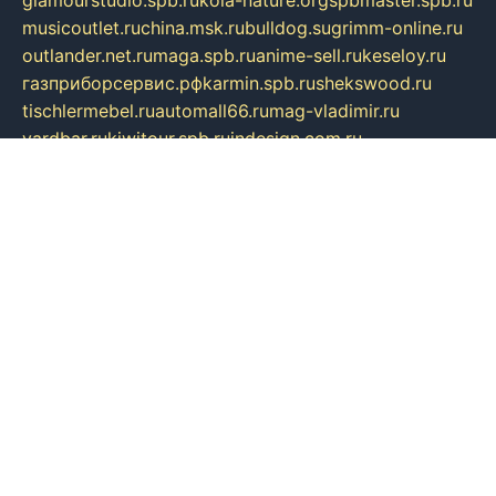
musicoutlet.ru
china.msk.ru
bulldog.su
grimm-online.ru
outlander.net.ru
maga.spb.ru
anime-sell.ru
keseloy.ru
газприборсервис.рф
karmin.spb.ru
shekswood.ru
tischlermebel.ru
automall66.ru
mag-vladimir.ru
yardbar.ru
kiwitour.spb.ru
indesign.com.ru
freestylemebel.ru
bany-samara.ru
rsei.ru
naidisvoyput.ru
mgsn-invest.ru
ipkamerasannce.ru
alicante-house.ru
ibelka74.ru
cozyhouse.info
vlkargalev-studio.ru
700mb.ru
figura-ufa.ru
alina-live.ru
belarusiannews.ru
womenknow.ru
dos-vniimk.ru
sega.net.ru
dv.net.ru
phenomenonsofhistory.com
telesputnik.net.ru
wall.pp.ru
pylesosroidmi.ru
gtc-clan.ru
cligs.ru
bibikazap.ru
popova.org.ru
netwhistler.spb.ru
bellvil.ru
bonzon.ru
iss-vladik.ru
defiparis.net.ru
las-gryzas.ru
amku.ru
electednews.spb.ru
feather.org.ru
spar72.ru
tankiigri.ru
dominus.com.ru
ibtree.ru
sanykool.pp.ru
unixlib.org.ru