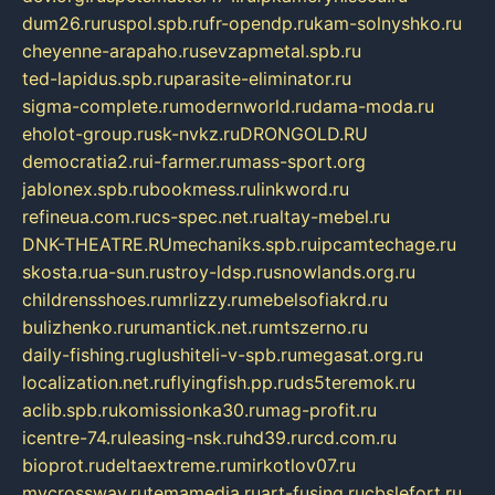
dum26.ru
ruspol.spb.ru
fr-opendp.ru
kam-solnyshko.ru
cheyenne-arapaho.ru
sevzapmetal.spb.ru
ted-lapidus.spb.ru
parasite-eliminator.ru
sigma-complete.ru
modernworld.ru
dama-moda.ru
eholot-group.ru
sk-nvkz.ru
DRONGOLD.RU
democratia2.ru
i-farmer.ru
mass-sport.org
jablonex.spb.ru
bookmess.ru
linkword.ru
refineua.com.ru
cs-spec.net.ru
altay-mebel.ru
DNK-THEATRE.RU
mechaniks.spb.ru
ipcamtechage.ru
skosta.ru
a-sun.ru
stroy-ldsp.ru
snowlands.org.ru
childrensshoes.ru
mrlizzy.ru
mebelsofiakrd.ru
bulizhenko.ru
rumantick.net.ru
mtszerno.ru
daily-fishing.ru
glushiteli-v-spb.ru
megasat.org.ru
localization.net.ru
flyingfish.pp.ru
ds5teremok.ru
aclib.spb.ru
komissionka30.ru
mag-profit.ru
icentre-74.ru
leasing-nsk.ru
hd39.ru
rcd.com.ru
bioprot.ru
deltaextreme.ru
mirkotlov07.ru
mycrossway.ru
temamedia.ru
art-fusing.ru
cbslefort.ru