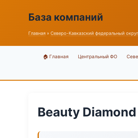
База компаний
Главная
»
Северо-Кавказский федеральный окру
🏠 Главная
Центральный ФО
Севе
Beauty Diamond 