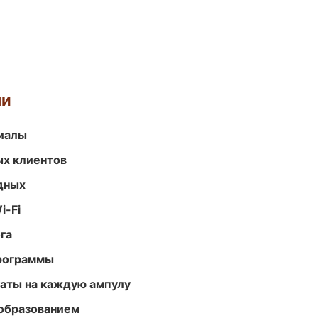
ми
риалы
ых клиентов
одных
i-Fi
га
программы
аты на каждую ампулу
образованием