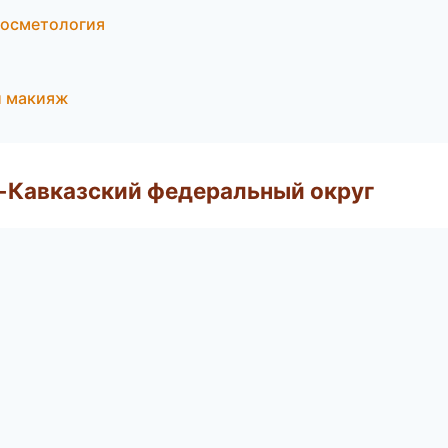
косметология
й макияж
о-Кавказский федеральный округ