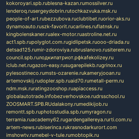
kokoroyari.spb.ru
blesna-kazan.ru
mossilver.ru
lenderoq.ru
sergeydobrin.ru
tochkazvuka.msk.ru
people-of-art.ru
bezzubova.ru
clubtibet.ru
orior-aks.ru
dynamoauto.ru
szk-favorit.ru
carlines.ru
flatnsk.ru
kingbolenskaner.ru
alex-motor.ru
astroline.net.ru
act1.spb.ru
polyglot.com.ru
gidlipetsk.ru
ooo-driada.ru
detsad125.ru
mir-zdoroviya.ru
bruslanovo.ru
siterem.ru
council.spb.ru
лодкипатриот.рф
kafekolizey.ru
iclub.net.ru
gazon-easy.ru
sugarepilekb.ru
grinox.ru
pylesostineco.ru
msts-ozarenie.ru
kameryjooan.ru
artemovskij.ru
dopler.spb.ru
aid70.ru
metall-perm.ru
ndm.msk.ru
ratingzooshop.ru
apiaccess.ru
globalautotrade.info
bezverhovskoe.ru
drsschool.ru
ZOOSMART.SPB.RU
dalakony.ru
medikijob.ru
remontt.spb.ru
photostudia.spb.ru
myragon.ru
terramia.ru
academy62.ru
gardengallereya.ru
rti.com.ru
artem-news.ru
biserinca.ru
krasnodarkurort.com
imshowtv.ru
mebel-v-tule.ru
mobtopik.ru