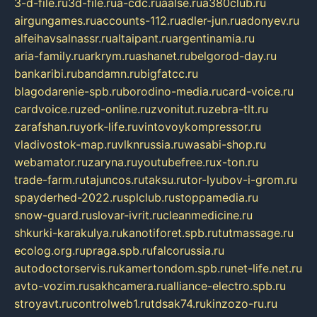
3-d-file.ru
3d-file.ru
a-cdc.ru
aalse.ru
a380club.ru
airgungames.ru
accounts-112.ru
adler-jun.ru
adonyev.ru
alfeihavsalnassr.ru
altaipant.ru
argentinamia.ru
aria-family.ru
arkrym.ru
ashanet.ru
belgorod-day.ru
bankaribi.ru
bandamn.ru
bigfatcc.ru
blagodarenie-spb.ru
borodino-media.ru
card-voice.ru
cardvoice.ru
zed-online.ru
zvonitut.ru
zebra-tlt.ru
zarafshan.ru
york-life.ru
vintovoykompressor.ru
vladivostok-map.ru
vlknrussia.ru
wasabi-shop.ru
webamator.ru
zaryna.ru
youtubefree.ru
x-ton.ru
trade-farm.ru
tajuncos.ru
taksu.ru
tor-lyubov-i-grom.ru
spayderhed-2022.ru
splclub.ru
stoppamedia.ru
snow-guard.ru
slovar-ivrit.ru
cleanmedicine.ru
shkurki-karakulya.ru
kanotiforet.spb.ru
tutmassage.ru
ecolog.org.ru
praga.spb.ru
falcorussia.ru
autodoctorservis.ru
kamertondom.spb.ru
net-life.net.ru
avto-vozim.ru
sakhcamera.ru
alliance-electro.spb.ru
stroyavt.ru
controlweb1.ru
tdsak74.ru
kinzozo-ru.ru