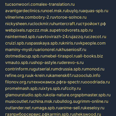
tucsonwoori.com
alex-translation.ru
avantgardeclinics.ru
noel.msk.ru
buylq.ru
aquas-spb.ru
vilnerivne.com
bobry-2.ru
vtoroe-solnce.ru
nickysheen.ru
clockmir.ru
huntercraft.ru
стройокт.рф
webpixels.ru
pczz.msk.su
petrodvorets.spb.ru
nsintermed.spb.ru
avtovirazh-24.ru
jazzq.ru
czecot.ru
cruizi.spb.ru
spasskaya.spb.ru
kniris.ru
vkpeople.com
maminy-mysli.ru
arionorel.ru
khuseniosif.ru
dotmediacup.spb.ru
mebel-tiraspol.ru
all-books.biz
vmauto.spb.ru
shop-astyle.ru
derevo-s.ru
contrinform.ru
gutserial.ru
mdrussia.spb.ru
monod.ru
refine.org.ru
uk-krein.ru
kamensk61.ru
zooclub.info
filonov.org.ru
технокамск.рф
ra-spectr.ru
ooodriada.ru
promelmash.spb.ru
ixtys.spb.ru
fccity.ru
glamourstudio.spb.ru
kola-nature.org
spbmaster.spb.ru
musicoutlet.ru
china.msk.ru
bulldog.su
grimm-online.ru
outlander.net.ru
maga.spb.ru
anime-sell.ru
keseloy.ru
газприборсервис.рф
karmin.spb.ru
shekswood.ru