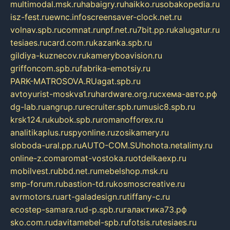
multimodal.msk.ru
habaigry.ru
haikko.ru
sobakopedia.ru
isz-fest.ru
ewnc.info
screensaver-clock.net.ru
volnav.spb.ru
comnat.ru
npf.net.ru
7bit.pp.ru
kalugatur.ru
tesiaes.ru
card.com.ru
kazanka.spb.ru
gildiya-kuznecov.ru
kameryboavision.ru
griffoncom.spb.ru
fabrika-emotsiy.ru
PARK-MATROSOVA.RU
agat.spb.ru
avtoyurist-moskva1.ru
hardware.org.ru
схема-авто.рф
dg-lab.ru
angrup.ru
recruiter.spb.ru
music8.spb.ru
krsk124.ru
kubok.spb.ru
romanofforex.ru
analitikaplus.ru
spyonline.ru
zosikamery.ru
sloboda-ural.pp.ru
AUTO-COM.SU
hohota.net
alimy.ru
online-z.com
aromat-vostoka.ru
otdelkaexp.ru
mobilvest.ru
bbd.net.ru
mebelshop.msk.ru
smp-forum.ru
bastion-td.ru
kosmoscreative.ru
avrmotors.ru
art-galadesign.ru
tiffany-c.ru
ecostep-samara.ru
d-p.spb.ru
галактика73.рф
sko.com.ru
davitamebel-spb.ru
fotsis.ru
tesiaes.ru