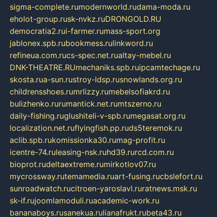
sigma-complete.ru
modernworld.ru
dama-moda.ru
eholot-group.ru
sk-nvkz.ru
DRONGOLD.RU
democratia2.ru
i-farmer.ru
mass-sport.org
jablonex.spb.ru
bookmess.ru
linkword.ru
refineua.com.ru
cs-spec.net.ru
altay-mebel.ru
DNK-THEATRE.RU
mechaniks.spb.ru
ipcamtechage.ru
skosta.ru
a-sun.ru
stroy-ldsp.ru
snowlands.org.ru
childrensshoes.ru
mrlizzy.ru
mebelsofiakrd.ru
bulizhenko.ru
rumantick.net.ru
mtszerno.ru
daily-fishing.ru
glushiteli-v-spb.ru
megasat.org.ru
localization.net.ru
flyingfish.pp.ru
ds5teremok.ru
aclib.spb.ru
komissionka30.ru
mag-profit.ru
icentre-74.ru
leasing-nsk.ru
hd39.ru
rcd.com.ru
bioprot.ru
deltaextreme.ru
mirkotlov07.ru
mycrossway.ru
temamedia.ru
art-fusing.ru
cbslefort.ru
sunroadwatch.ru
citroen-yaroslavl.ru
ratnews.msk.ru
sk-if.ru
joomlamoduli.ru
academic-work.ru
bananaboys.ru
sanekua.ru
lianafrukt.ru
beta43.ru