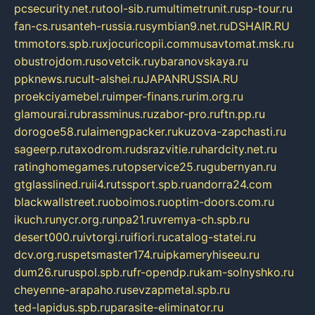
pcsecurity.net.ru
tool-sib.ru
multimetrunit.ru
sp-tour.ru
fan-cs.ru
santeh-russia.ru
symbian9.net.ru
DSHAIR.RU
tmmotors.spb.ru
xjocuricopii.com
musavtomat.msk.ru
obustrojdom.ru
sovetcik.ru
ybaranovskaya.ru
ppknews.ru
cult-alshei.ru
JAPANRUSSIA.RU
proekciyamebel.ru
imper-finans.ru
rim.org.ru
glamourai.ru
brassminus.ru
zabor-pro.ru
ftn.pp.ru
dorogoe58.ru
laimengpacker.ru
kuzova-zapchasti.ru
sageerp.ru
taxodrom.ru
dsrazvitie.ru
hardcity.net.ru
ratinghomegames.ru
topservice25.ru
gubernyan.ru
gtglasslined.ru
ii4.ru
tssport.spb.ru
andorra24.com
blackwallstreet.ru
oboimos.ru
optim-doors.com.ru
ikuch.ru
nycr.org.ru
npa21.ru
vremya-ch.spb.ru
desert000.ru
ivtorgi.ru
ifiori.ru
catalog-statei.ru
dcv.org.ru
spetsmaster174.ru
ipkameryhiseeu.ru
dum26.ru
ruspol.spb.ru
fr-opendp.ru
kam-solnyshko.ru
cheyenne-arapaho.ru
sevzapmetal.spb.ru
ted-lapidus.spb.ru
parasite-eliminator.ru