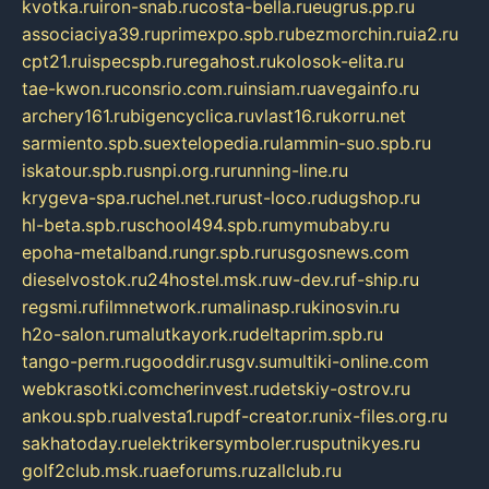
kvotka.ru
iron-snab.ru
costa-bella.ru
eugrus.pp.ru
associaciya39.ru
primexpo.spb.ru
bezmorchin.ru
ia2.ru
cpt21.ru
ispecspb.ru
regahost.ru
kolosok-elita.ru
tae-kwon.ru
consrio.com.ru
insiam.ru
avegainfo.ru
archery161.ru
bigencyclica.ru
vlast16.ru
korru.net
sarmiento.spb.su
extelopedia.ru
lammin-suo.spb.ru
iskatour.spb.ru
snpi.org.ru
running-line.ru
krygeva-spa.ru
chel.net.ru
rust-loco.ru
dugshop.ru
hl-beta.spb.ru
school494.spb.ru
mymubaby.ru
epoha-metalband.ru
ngr.spb.ru
rusgosnews.com
dieselvostok.ru
24hostel.msk.ru
w-dev.ru
f-ship.ru
regsmi.ru
filmnetwork.ru
malinasp.ru
kinosvin.ru
h2o-salon.ru
malutkayork.ru
deltaprim.spb.ru
tango-perm.ru
gooddir.ru
sgv.su
multiki-online.com
webkrasotki.com
cherinvest.ru
detskiy-ostrov.ru
ankou.spb.ru
alvesta1.ru
pdf-creator.ru
nix-files.org.ru
sakhatoday.ru
elektrikersymboler.ru
sputnikyes.ru
golf2club.msk.ru
aeforums.ru
zallclub.ru