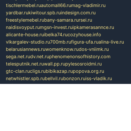
tischlermebel.ru
automall66.ru
mag-vladimir.ru
yardbar.ru
kiwitour.spb.ru
indesign.com.ru
freestylemebel.ru
bany-samara.ru
rsei.ru
naidisvoyput.ru
mgsn-invest.ru
ipkamerasannce.ru
alicante-house.ru
ibelka74.ru
cozyhouse.info
vlkargalev-studio.ru
700mb.ru
figura-ufa.ru
alina-live.ru
belarusiannews.ru
womenknow.ru
dos-vniimk.ru
sega.net.ru
dv.net.ru
phenomenonsofhistory.com
telesputnik.net.ru
wall.pp.ru
pylesosroidmi.ru
gtc-clan.ru
cligs.ru
bibikazap.ru
popova.org.ru
netwhistler.spb.ru
bellvil.ru
bonzon.ru
iss-vladik.ru
defiparis.net.ru
las-gryzas.ru
amku.ru
electednews.spb.ru
feather.org.ru
spar72.ru
tankiigri.ru
dominus.com.ru
ibtree.ru
sanykool.pp.ru
unixlib.org.ru
menatep.spb.ru
gartenterrassen.ru
printeka.ru
skvozilka.com.ru
parkovka-pub.ru
lovemobi.ru
art-ru.ru
emulatorz.com.ru
alucomp.com.ru
tatforum.com.ru
alternativa-profi.ru
dermakler.ru
artsurvey.ru
aredir.ru