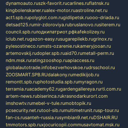
dynamoauto.ru
szk-favorit.ru
carlines.ru
flatnsk.ru
kingbolenskaner.ru
alex-motor.ru
astroline.net.ru
act1.spb.ru
polyglot.com.ru
gidlipetsk.ru
ooo-driada.ru
detsad125.ru
mir-zdoroviya.ru
bruslanovo.ru
siterem.ru
council.spb.ru
лодкипатриот.рф
kafekolizey.ru
iclub.net.ru
gazon-easy.ru
sugarepilekb.ru
grinox.ru
pylesostineco.ru
msts-ozarenie.ru
kameryjooan.ru
artemovskij.ru
dopler.spb.ru
aid70.ru
metall-perm.ru
ndm.msk.ru
ratingzooshop.ru
apiaccess.ru
globalautotrade.info
bezverhovskoe.ru
drsschool.ru
ZOOSMART.SPB.RU
dalakony.ru
medikijob.ru
remontt.spb.ru
photostudia.spb.ru
myragon.ru
terramia.ru
academy62.ru
gardengallereya.ru
rti.com.ru
artem-news.ru
biserinca.ru
krasnodarkurort.com
imshowtv.ru
mebel-v-tule.ru
mobtopik.ru
pcsecurity.net.ru
tool-sib.ru
multimetrunit.ru
sp-tour.ru
fan-cs.ru
santeh-russia.ru
symbian9.net.ru
DSHAIR.RU
tmmotors.spb.ru
xjocuricopii.com
musavtomat.msk.ru