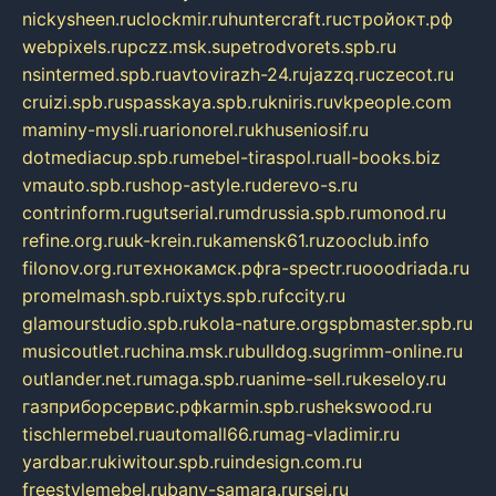
nickysheen.ru
clockmir.ru
huntercraft.ru
стройокт.рф
webpixels.ru
pczz.msk.su
petrodvorets.spb.ru
nsintermed.spb.ru
avtovirazh-24.ru
jazzq.ru
czecot.ru
cruizi.spb.ru
spasskaya.spb.ru
kniris.ru
vkpeople.com
maminy-mysli.ru
arionorel.ru
khuseniosif.ru
dotmediacup.spb.ru
mebel-tiraspol.ru
all-books.biz
vmauto.spb.ru
shop-astyle.ru
derevo-s.ru
contrinform.ru
gutserial.ru
mdrussia.spb.ru
monod.ru
refine.org.ru
uk-krein.ru
kamensk61.ru
zooclub.info
filonov.org.ru
технокамск.рф
ra-spectr.ru
ooodriada.ru
promelmash.spb.ru
ixtys.spb.ru
fccity.ru
glamourstudio.spb.ru
kola-nature.org
spbmaster.spb.ru
musicoutlet.ru
china.msk.ru
bulldog.su
grimm-online.ru
outlander.net.ru
maga.spb.ru
anime-sell.ru
keseloy.ru
газприборсервис.рф
karmin.spb.ru
shekswood.ru
tischlermebel.ru
automall66.ru
mag-vladimir.ru
yardbar.ru
kiwitour.spb.ru
indesign.com.ru
freestylemebel.ru
bany-samara.ru
rsei.ru