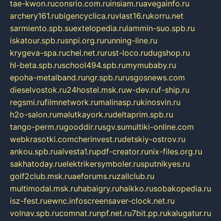
tae-kwon.ru
consrio.com.ru
insiam.ru
avegainfo.ru
archery161.ru
bigencyclica.ru
vlast16.ru
korru.net
sarmiento.spb.su
extelopedia.ru
lammin-suo.spb.ru
iskatour.spb.ru
snpi.org.ru
running-line.ru
krygeva-spa.ru
chel.net.ru
rust-loco.ru
dugshop.ru
hl-beta.spb.ru
school494.spb.ru
mymubaby.ru
epoha-metalband.ru
ngr.spb.ru
rusgosnews.com
dieselvostok.ru
24hostel.msk.ru
w-dev.ru
f-ship.ru
regsmi.ru
filmnetwork.ru
malinasp.ru
kinosvin.ru
h2o-salon.ru
malutkayork.ru
deltaprim.spb.ru
tango-perm.ru
gooddir.ru
sgv.su
multiki-online.com
webkrasotki.com
cherinvest.ru
detskiy-ostrov.ru
ankou.spb.ru
alvesta1.ru
pdf-creator.ru
nix-files.org.ru
sakhatoday.ru
elektrikersymboler.ru
sputnikyes.ru
golf2club.msk.ru
aeforums.ru
zallclub.ru
multimodal.msk.ru
habaigry.ru
haikko.ru
sobakopedia.ru
isz-fest.ru
ewnc.info
screensaver-clock.net.ru
volnav.spb.ru
comnat.ru
npf.net.ru
7bit.pp.ru
kalugatur.ru