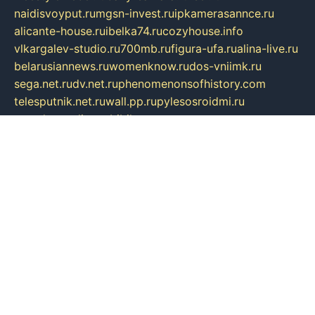
naidisvoyput.ru
mgsn-invest.ru
ipkamerasannce.ru
alicante-house.ru
ibelka74.ru
cozyhouse.info
vlkargalev-studio.ru
700mb.ru
figura-ufa.ru
alina-live.ru
belarusiannews.ru
womenknow.ru
dos-vniimk.ru
sega.net.ru
dv.net.ru
phenomenonsofhistory.com
telesputnik.net.ru
wall.pp.ru
pylesosroidmi.ru
gtc-clan.ru
cligs.ru
bibikazap.ru
popova.org.ru
netwhistler.spb.ru
bellvil.ru
bonzon.ru
iss-vladik.ru
defiparis.net.ru
las-gryzas.ru
amku.ru
electednews.spb.ru
feather.org.ru
spar72.ru
tankiigri.ru
dominus.com.ru
ibtree.ru
sanykool.pp.ru
unixlib.org.ru
menatep.spb.ru
gartenterrassen.ru
printeka.ru
skvozilka.com.ru
parkovka-pub.ru
lovemobi.ru
art-ru.ru
emulatorz.com.ru
alucomp.com.ru
tatforum.com.ru
alternativa-profi.ru
dermakler.ru
artsurvey.ru
aredir.ru
khimspas.ru
centr-maxi.ru
2018r.ru
bort-stomer-defort.ru
professional2.ru
gibsons.ru
artselena.ru
art-pilot.ru
ingredient.spb.ru