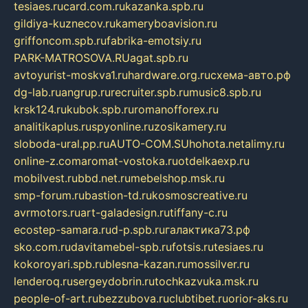
tesiaes.ru
card.com.ru
kazanka.spb.ru
gildiya-kuznecov.ru
kameryboavision.ru
griffoncom.spb.ru
fabrika-emotsiy.ru
PARK-MATROSOVA.RU
agat.spb.ru
avtoyurist-moskva1.ru
hardware.org.ru
схема-авто.рф
dg-lab.ru
angrup.ru
recruiter.spb.ru
music8.spb.ru
krsk124.ru
kubok.spb.ru
romanofforex.ru
analitikaplus.ru
spyonline.ru
zosikamery.ru
sloboda-ural.pp.ru
AUTO-COM.SU
hohota.net
alimy.ru
online-z.com
aromat-vostoka.ru
otdelkaexp.ru
mobilvest.ru
bbd.net.ru
mebelshop.msk.ru
smp-forum.ru
bastion-td.ru
kosmoscreative.ru
avrmotors.ru
art-galadesign.ru
tiffany-c.ru
ecostep-samara.ru
d-p.spb.ru
галактика73.рф
sko.com.ru
davitamebel-spb.ru
fotsis.ru
tesiaes.ru
kokoroyari.spb.ru
blesna-kazan.ru
mossilver.ru
lenderoq.ru
sergeydobrin.ru
tochkazvuka.msk.ru
people-of-art.ru
bezzubova.ru
clubtibet.ru
orior-aks.ru