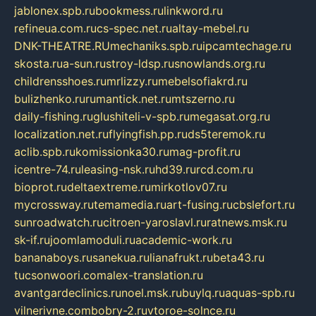
jablonex.spb.ru
bookmess.ru
linkword.ru
refineua.com.ru
cs-spec.net.ru
altay-mebel.ru
DNK-THEATRE.RU
mechaniks.spb.ru
ipcamtechage.ru
skosta.ru
a-sun.ru
stroy-ldsp.ru
snowlands.org.ru
childrensshoes.ru
mrlizzy.ru
mebelsofiakrd.ru
bulizhenko.ru
rumantick.net.ru
mtszerno.ru
daily-fishing.ru
glushiteli-v-spb.ru
megasat.org.ru
localization.net.ru
flyingfish.pp.ru
ds5teremok.ru
aclib.spb.ru
komissionka30.ru
mag-profit.ru
icentre-74.ru
leasing-nsk.ru
hd39.ru
rcd.com.ru
bioprot.ru
deltaextreme.ru
mirkotlov07.ru
mycrossway.ru
temamedia.ru
art-fusing.ru
cbslefort.ru
sunroadwatch.ru
citroen-yaroslavl.ru
ratnews.msk.ru
sk-if.ru
joomlamoduli.ru
academic-work.ru
bananaboys.ru
sanekua.ru
lianafrukt.ru
beta43.ru
tucsonwoori.com
alex-translation.ru
avantgardeclinics.ru
noel.msk.ru
buylq.ru
aquas-spb.ru
vilnerivne.com
bobry-2.ru
vtoroe-solnce.ru