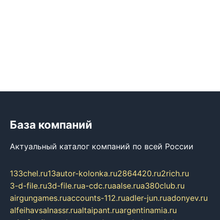
База компаний
Актуальный каталог компаний по всей России
133chel.ru
13autor-kolonka.ru
2864420.ru
2rich.ru
3-d-file.ru
3d-file.ru
a-cdc.ru
aalse.ru
a380club.ru
airgungames.ru
accounts-112.ru
adler-jun.ru
adonyev.ru
alfeihavsalnassr.ru
altaipant.ru
argentinamia.ru