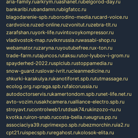
aria-family.ru
arkrym.ru
ashanet.ru
belgorod-day.ru
bankaribi.ru
bandamn.ru
bigfatcc.ru
blagodarenie-spb.ru
borodino-media.ru
card-voice.ru
cardvoice.ru
zed-online.ru
zvonitut.ru
zebra-tlt.ru
zarafshan.ru
york-life.ru
vintovoykompressor.ru
vladivostok-map.ru
vlknrussia.ru
wasabi-shop.ru
webamator.ru
zaryna.ru
youtubefree.ru
x-ton.ru
trade-farm.ru
tajuncos.ru
taksu.ru
tor-lyubov-i-grom.ru
spayderhed-2022.ru
splclub.ru
stoppamedia.ru
snow-guard.ru
slovar-ivrit.ru
cleanmedicine.ru
shkurki-karakulya.ru
kanotiforet.spb.ru
tutmassage.ru
ecolog.org.ru
praga.spb.ru
falcorussia.ru
autodoctorservis.ru
kamertondom.spb.ru
net-life.net.ru
avto-vozim.ru
sakhcamera.ru
alliance-electro.spb.ru
stroyavt.ru
controlweb1.ru
tdsak74.ru
kinzozo-ru.ru
kvotka.ru
iron-snab.ru
costa-bella.ru
eugrus.pp.ru
associaciya39.ru
primexpo.spb.ru
bezmorchin.ru
ia2.ru
cpt21.ru
ispecspb.ru
regahost.ru
kolosok-elita.ru