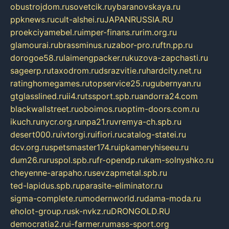
obustrojdom.ru
sovetcik.ru
ybaranovskaya.ru
ppknews.ru
cult-alshei.ru
JAPANRUSSIA.RU
proekciyamebel.ru
imper-finans.ru
rim.org.ru
glamourai.ru
brassminus.ru
zabor-pro.ru
ftn.pp.ru
dorogoe58.ru
laimengpacker.ru
kuzova-zapchasti.ru
sageerp.ru
taxodrom.ru
dsrazvitie.ru
hardcity.net.ru
ratinghomegames.ru
topservice25.ru
gubernyan.ru
gtglasslined.ru
ii4.ru
tssport.spb.ru
andorra24.com
blackwallstreet.ru
oboimos.ru
optim-doors.com.ru
ikuch.ru
nycr.org.ru
npa21.ru
vremya-ch.spb.ru
desert000.ru
ivtorgi.ru
ifiori.ru
catalog-statei.ru
dcv.org.ru
spetsmaster174.ru
ipkameryhiseeu.ru
dum26.ru
ruspol.spb.ru
fr-opendp.ru
kam-solnyshko.ru
cheyenne-arapaho.ru
sevzapmetal.spb.ru
ted-lapidus.spb.ru
parasite-eliminator.ru
sigma-complete.ru
modernworld.ru
dama-moda.ru
eholot-group.ru
sk-nvkz.ru
DRONGOLD.RU
democratia2.ru
i-farmer.ru
mass-sport.org