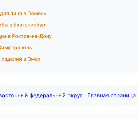
для лица в Тюмень
жбы в Екатеринбург
диа в Ростов-на-Дону
 Симферополь
 изделий в Омск
евосточный федеральный округ
|
Главная страница