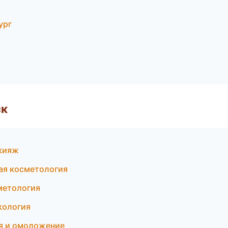
ург
ск
акияж
ная косметология
сметология
екология
ия и омоложение