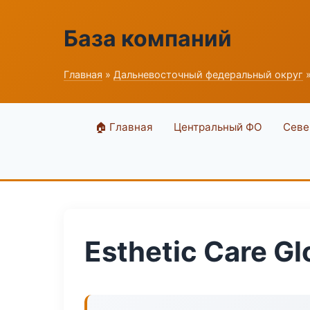
База компаний
Главная
»
Дальневосточный федеральный округ
»
🏠 Главная
Центральный ФО
Севе
Esthetic Care G