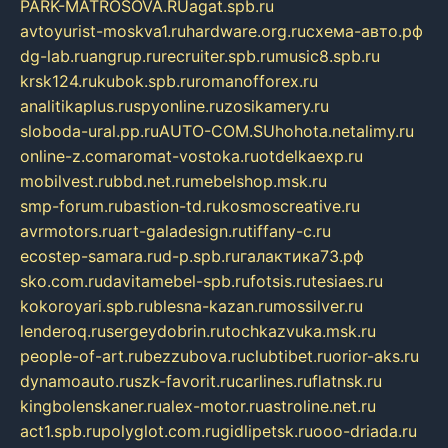
PARK-MATROSOVA.RU
agat.spb.ru
avtoyurist-moskva1.ru
hardware.org.ru
схема-авто.рф
dg-lab.ru
angrup.ru
recruiter.spb.ru
music8.spb.ru
krsk124.ru
kubok.spb.ru
romanofforex.ru
analitikaplus.ru
spyonline.ru
zosikamery.ru
sloboda-ural.pp.ru
AUTO-COM.SU
hohota.net
alimy.ru
online-z.com
aromat-vostoka.ru
otdelkaexp.ru
mobilvest.ru
bbd.net.ru
mebelshop.msk.ru
smp-forum.ru
bastion-td.ru
kosmoscreative.ru
avrmotors.ru
art-galadesign.ru
tiffany-c.ru
ecostep-samara.ru
d-p.spb.ru
галактика73.рф
sko.com.ru
davitamebel-spb.ru
fotsis.ru
tesiaes.ru
kokoroyari.spb.ru
blesna-kazan.ru
mossilver.ru
lenderoq.ru
sergeydobrin.ru
tochkazvuka.msk.ru
people-of-art.ru
bezzubova.ru
clubtibet.ru
orior-aks.ru
dynamoauto.ru
szk-favorit.ru
carlines.ru
flatnsk.ru
kingbolenskaner.ru
alex-motor.ru
astroline.net.ru
act1.spb.ru
polyglot.com.ru
gidlipetsk.ru
ooo-driada.ru