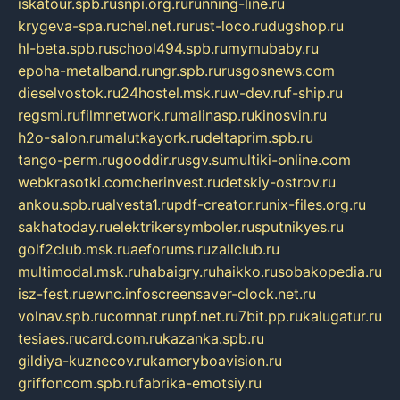
iskatour.spb.ru
snpi.org.ru
running-line.ru
krygeva-spa.ru
chel.net.ru
rust-loco.ru
dugshop.ru
hl-beta.spb.ru
school494.spb.ru
mymubaby.ru
epoha-metalband.ru
ngr.spb.ru
rusgosnews.com
dieselvostok.ru
24hostel.msk.ru
w-dev.ru
f-ship.ru
regsmi.ru
filmnetwork.ru
malinasp.ru
kinosvin.ru
h2o-salon.ru
malutkayork.ru
deltaprim.spb.ru
tango-perm.ru
gooddir.ru
sgv.su
multiki-online.com
webkrasotki.com
cherinvest.ru
detskiy-ostrov.ru
ankou.spb.ru
alvesta1.ru
pdf-creator.ru
nix-files.org.ru
sakhatoday.ru
elektrikersymboler.ru
sputnikyes.ru
golf2club.msk.ru
aeforums.ru
zallclub.ru
multimodal.msk.ru
habaigry.ru
haikko.ru
sobakopedia.ru
isz-fest.ru
ewnc.info
screensaver-clock.net.ru
volnav.spb.ru
comnat.ru
npf.net.ru
7bit.pp.ru
kalugatur.ru
tesiaes.ru
card.com.ru
kazanka.spb.ru
gildiya-kuznecov.ru
kameryboavision.ru
griffoncom.spb.ru
fabrika-emotsiy.ru